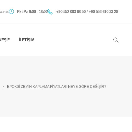
a.net
Pzt-Pz 9:00 - 18:00
+90 552 083 68 50 / +90 553 610 33 28
KEŞIF
İLETIŞIM
EPOKSI ZEMIN KAPLAMA FIYATLARI NEYE GÖRE DEĞIŞIR?