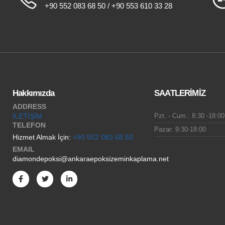
+90 552 083 68 50 / +90 553 610 33 28
Hakkımızda
SAATLERİMİZ
ADDRESS
İLETİŞİM
Pzt. - Cum.: 8:30 -18:00
TELEFON
Pazar: 9:30-18:00
Hizmet Almak İçin:
+90 552 083 68 50
EMAIL
diamondepoksi@ankaraepoksizeminkaplama.net