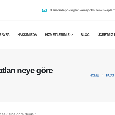
diamondepoksi@ankaraepoksizeminkaplam
SAYFA
HAKKIMIZDA
HIZMETLERIMIZ
BLOG
ÜCRETSIZ 
tları neye göre
HOME
FAQS
 sayısına göre değişir.