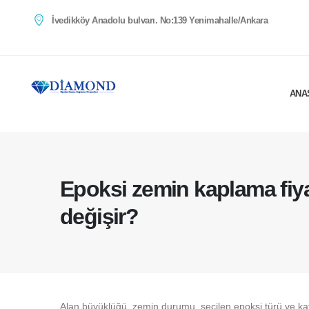
İvedikköy Anadolu bulvarı. No:139 Yenimahalle/Ankara
ANA
Epoksi zemin kaplama fiya
değişir?
Alan büyüklüğü, zemin durumu, seçilen epoksi türü ve kat