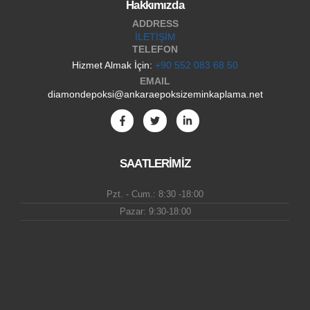
Hakkımızda
ADDRESS
İLETİŞİM
TELEFON
Hizmet Almak İçin:
+90 552 083 68 50
EMAIL
diamondepoksi@ankaraepoksizeminkaplama.net
SAATLERİMİZ
Pzt. - Cum.: 8:30 -18:00
Pazar: 9:30-18:00