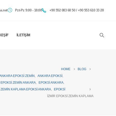
a.net
Pzt-Pz 9:00 - 18:00
+90 552 083 68 50 / +90 553 610 33 28
KEŞIF
İLETIŞIM
HOME
BLOG
ANKARA EPOKSI ZEMIN
,
ANKARA EPOKSI
,
EPOKSI ZEMIN ANKARA
,
EPOKSI ANKARA
,
ZEMIN KAPLAMA EPOKSI ANKARA
,
EPOKSI
İZMIR EPOKSI ZEMIN KAPLAMA