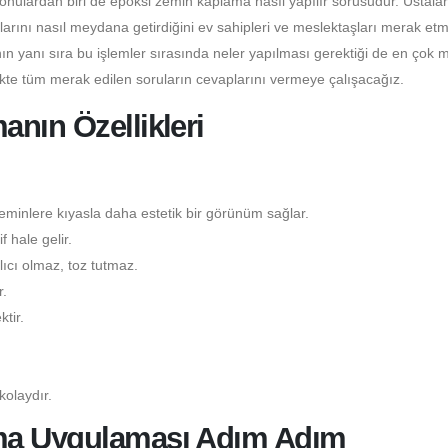
konulardan biri de epoksi zemin kaplama nasıl yapılır sorusudur. Ustala
larını nasıl meydana getirdiğini ev sahipleri ve meslektaşları merak etm
n yanı sıra bu işlemler sırasında neler yapılması gerektiği de en çok 
ikte tüm merak edilen soruların cevaplarını vermeye çalışacağız.
nın Özellikleri
minlere kıyasla daha estetik bir görünüm sağlar.
 hale gelir.
ıcı olmaz, toz tutmaz.
.
tir.
kolaydır.
ma Uygulaması Adım Adım