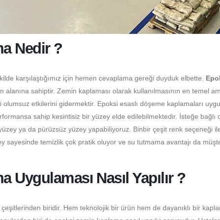
a Nedir ?
ekilde karşılaştığımız için hemen cevaplama gereği duyduk elbette.
Epo
m alanına sahiptir. Zemin kaplaması olarak kullanılmasının en temel a
ki olumsuz etkilerini gidermektir. Epoksi esaslı döşeme kaplamaları uyg
ormansa sahip kesintisiz bir yüzey elde edilebilmektedir. İsteğe bağlı 
üzey ya da pürüzsüz yüzey yapabiliyoruz. Binbir çeşit renk seçeneği il
y sayesinde temizlik çok pratik oluyor ve su tutmama avantajı da müşter
a Uygulaması Nasıl Yapılır ?
itlerinden biridir. Hem teknolojik bir ürün hem de dayanıklı bir kapl