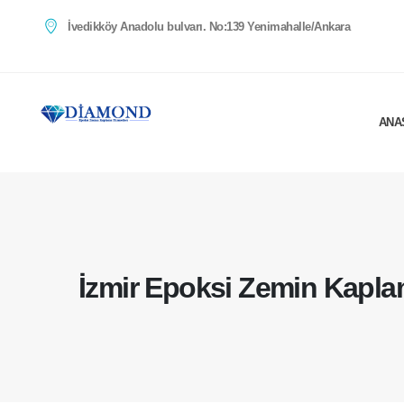
İvedikköy Anadolu bulvarı. No:139 Yenimahalle/Ankara
ANA
İzmir Epoksi Zemin Kapl