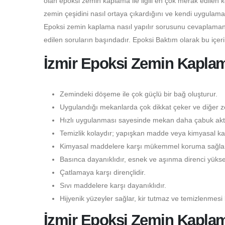
olan epoksi zemin kaplama ile ilgili en çok merak edilen 
zemin çeşidini nasıl ortaya çıkardığını ve kendi uygulama
Epoksi zemin kaplama nasıl yapılır sorusunu cevaplamanı
edilen soruların başındadır. Epoksi Baktım olarak bu içer
İzmir Epoksi Zemin Kaplama
Zemindeki döşeme ile çok güçlü bir bağ oluşturur.
Uygulandığı mekanlarda çok dikkat çeker ve diğer ze
Hızlı uygulanması sayesinde mekan daha çabuk aktif
Temizlik kolaydır; yapışkan madde veya kimyasal kal
Kimyasal maddelere karşı mükemmel koruma sağlar
Basınca dayanıklıdır, esnek ve aşınma direnci yüksek
Çatlamaya karşı dirençlidir.
Sıvı maddelere karşı dayanıklıdır.
Hijyenik yüzeyler sağlar, kir tutmaz ve temizlenmesi 
İzmir Epoksi Zemin Kapla