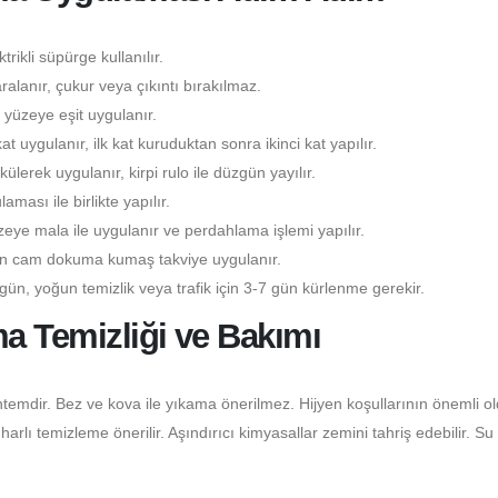
rikli süpürge kullanılır.
lanır, çukur veya çıkıntı bırakılmaz.
yüzeye eşit uygulanır.
kat uygulanır, ilk kat kuruduktan sonra ikinci kat yapılır.
lerek uygulanır, kirpi rulo ile düzgün yayılır.
ası ile birlikte yapılır.
eye mala ile uygulanır ve perdahlama işlemi yapılır.
çin cam dokuma kumaş takviye uygulanır.
gün, yoğun temizlik veya trafik için 3-7 gün kürlenme gerekir.
a Temizliği ve Bakımı
temdir. Bez ve kova ile yıkama önerilmez. Hijyen koşullarının önemli o
lı temizleme önerilir. Aşındırıcı kimyasallar zemini tahriş edebilir. Su 