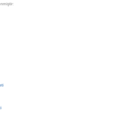
nmiştir:
ti
i