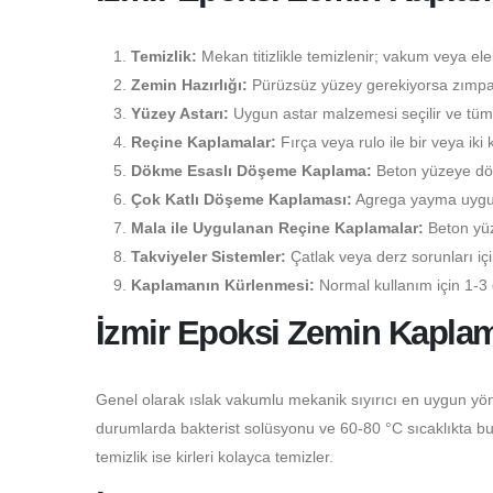
Temizlik:
Mekan titizlikle temizlenir; vakum veya elekt
Zemin Hazırlığı:
Pürüzsüz yüzey gerekiyorsa zımpara
Yüzey Astarı:
Uygun astar malzemesi seçilir ve tüm 
Reçine Kaplamalar:
Fırça veya rulo ile bir veya iki 
Dökme Esaslı Döşeme Kaplama:
Beton yüzeye dökü
Çok Katlı Döşeme Kaplaması:
Agrega yayma uygulam
Mala ile Uygulanan Reçine Kaplamalar:
Beton yüz
Takviyeler Sistemler:
Çatlak veya derz sorunları i
Kaplamanın Kürlenmesi:
Normal kullanım için 1-3 
İzmir Epoksi Zemin Kaplam
Genel olarak ıslak vakumlu mekanik sıyırıcı en uygun yön
durumlarda bakterist solüsyonu ve 60-80 °C sıcaklıkta buhar
temizlik ise kirleri kolayca temizler.