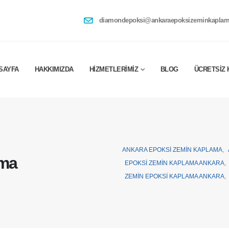
diamondepoksi@ankaraepoksizeminkaplam
SAYFA
HAKKIMIZDA
HIZMETLERIMIZ
BLOG
ÜCRETSIZ 
ANKARA EPOKSI ZEMIN KAPLAMA
,
ama
EPOKSI ZEMIN KAPLAMA ANKARA
,
ZEMIN EPOKSI KAPLAMA ANKARA
,