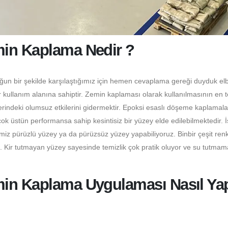
min Kaplama Nedir ?
oğun bir şekilde karşılaştığımız için hemen cevaplama gereği duyduk elb
 kullanım alanına sahiptir. Zemin kaplaması olarak kullanılmasının en 
erindeki olumsuz etkilerini gidermektir. Epoksi esaslı döşeme kaplamala
 üstün performansa sahip kesintisiz bir yüzey elde edilebilmektedir. 
miz pürüzlü yüzey ya da pürüzsüz yüzey yapabiliyoruz. Binbir çeşit ren
z. Kir tutmayan yüzey sayesinde temizlik çok pratik oluyor ve su tutmam
in Kaplama Uygulaması Nasıl Yapı