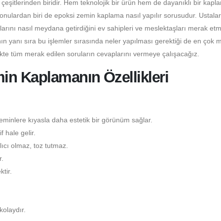
itlerinden biridir. Hem teknolojik bir ürün hem de dayanıklı bir kapl
konulardan biri de epoksi zemin kaplama nasıl yapılır sorusudur. Ustala
larını nasıl meydana getirdiğini ev sahipleri ve meslektaşları merak etm
n yanı sıra bu işlemler sırasında neler yapılması gerektiği de en çok 
ikte tüm merak edilen soruların cevaplarını vermeye çalışacağız.
in Kaplamanın Özellikleri
minlere kıyasla daha estetik bir görünüm sağlar.
 hale gelir.
ıcı olmaz, toz tutmaz.
.
tir.
kolaydır.