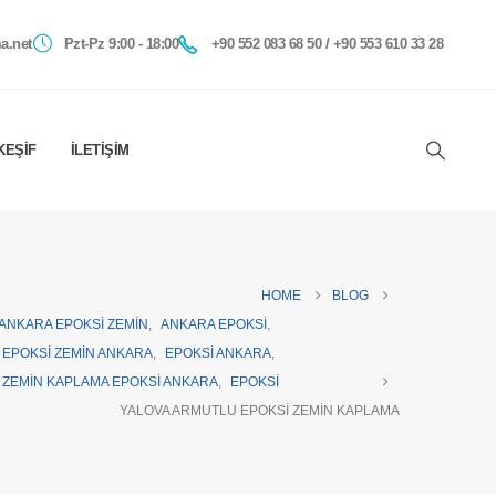
a.net
Pzt-Pz 9:00 - 18:00
+90 552 083 68 50 / +90 553 610 33 28
KEŞIF
İLETIŞIM
HOME
BLOG
ANKARA EPOKSI ZEMIN
,
ANKARA EPOKSI
,
EPOKSI ZEMIN ANKARA
,
EPOKSI ANKARA
,
ZEMIN KAPLAMA EPOKSI ANKARA
,
EPOKSI
YALOVA ARMUTLU EPOKSI ZEMIN KAPLAMA