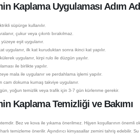
emin Kaplama Uygulaması Adım A
rikli süpürge kullanılır.
lanır, çukur veya çıkıntı bırakılmaz.
yüzeye eşit uygulanır.
kat uygulanır, ilk kat kuruduktan sonra ikinci kat yapılır.
lerek uygulanır, kirpi rulo ile düzgün yayılır.
ası ile birlikte yapılır.
eye mala ile uygulanır ve perdahlama işlemi yapılır.
çin cam dokuma kumaş takviye uygulanır.
gün, yoğun temizlik veya trafik için 3-7 gün kürlenme gerekir.
in Kaplama Temizliği ve Bakımı
temdir. Bez ve kova ile yıkama önerilmez. Hijyen koşullarının önemli o
lı temizleme önerilir. Aşındırıcı kimyasallar zemini tahriş edebilir. Su 