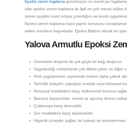
Epoksi zemin kaplama
günümüzün en trend yer kaplama çeş
olan epoksi zemin kaplama ile ilgili en çok merak edilen 
zemin çeşidini nasıl ortaya çıkardığını ve kendi uygulama
Epoksi zemin kaplama nasıl yapılır sorusunu cevaplamanı
edilen soruların başındadır. Epoksi Baktım olarak bu içer
Yalova Armutlu Epoksi Zem
Zemindeki döşeme ile çok güçlü bir bağ oluşturur.
Uygulandığı mekanlarda çok dikkat çeker ve diğer ze
Hızlı uygulanması sayesinde mekan daha çabuk aktif
Temizlik kolaydır; yapışkan madde veya kimyasal kal
Kimyasal maddelere karşı mükemmel koruma sağlar
Basınca dayanıklıdır, esnek ve aşınma direnci yüksek
Çatlamaya karşı dirençlidir.
Sıvı maddelere karşı dayanıklıdır.
Hijyenik yüzeyler sağlar, kir tutmaz ve temizlenmesi 