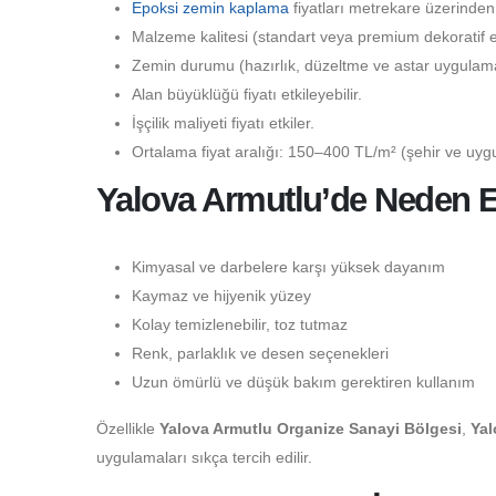
Epoksi zemin kaplama
fiyatları metrekare üzerinden
Malzeme kalitesi (standart veya premium dekoratif epo
Zemin durumu (hazırlık, düzeltme ve astar uygulaması
Alan büyüklüğü fiyatı etkileyebilir.
İşçilik maliyeti fiyatı etkiler.
Ortalama fiyat aralığı: 150–400 TL/m² (şehir ve uygu
Yalova Armutlu’de Neden E
Kimyasal ve darbelere karşı yüksek dayanım
Kaymaz ve hijyenik yüzey
Kolay temizlenebilir, toz tutmaz
Renk, parlaklık ve desen seçenekleri
Uzun ömürlü ve düşük bakım gerektiren kullanım
Özellikle
Yalova Armutlu Organize Sanayi Bölgesi
,
Yal
uygulamaları sıkça tercih edilir.