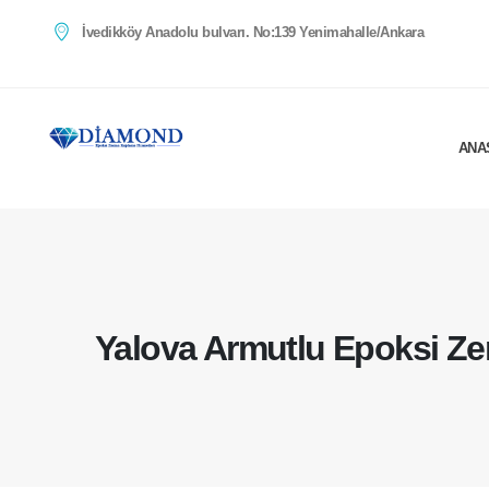
İvedikköy Anadolu bulvarı. No:139 Yenimahalle/Ankara
ANA
Yalova Armutlu Epoksi Z