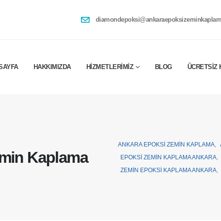
diamondepoksi@ankaraepoksizeminkaplam
SAYFA
HAKKIMIZDA
HIZMETLERIMIZ
BLOG
ÜCRETSIZ 
ANKARA EPOKSI ZEMIN KAPLAMA
,
emin Kaplama
EPOKSI ZEMIN KAPLAMA ANKARA
,
ZEMIN EPOKSI KAPLAMA ANKARA
,