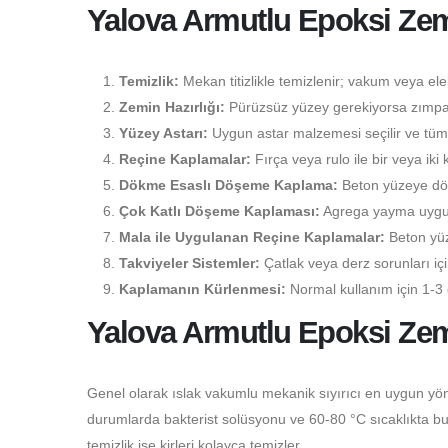
Yalova Armutlu Epoksi Z
Temizlik:
Mekan titizlikle temizlenir; vakum veya elekt
Zemin Hazırlığı:
Pürüzsüz yüzey gerekiyorsa zımpara
Yüzey Astarı:
Uygun astar malzemesi seçilir ve tüm 
Reçine Kaplamalar:
Fırça veya rulo ile bir veya iki 
Dökme Esaslı Döşeme Kaplama:
Beton yüzeye dökü
Çok Katlı Döşeme Kaplaması:
Agrega yayma uygulam
Mala ile Uygulanan Reçine Kaplamalar:
Beton yüz
Takviyeler Sistemler:
Çatlak veya derz sorunları i
Kaplamanın Kürlenmesi:
Normal kullanım için 1-3 
Yalova Armutlu Epoksi Zem
Genel olarak ıslak vakumlu mekanik sıyırıcı en uygun yön
durumlarda bakterist solüsyonu ve 60-80 °C sıcaklıkta buhar
temizlik ise kirleri kolayca temizler.