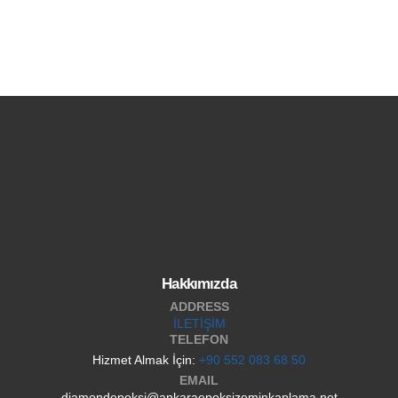
Hakkımızda
ADDRESS
İLETİŞİM
TELEFON
Hizmet Almak İçin:
+90 552 083 68 50
EMAIL
diamondepoksi@ankaraepoksizeminkaplama.net