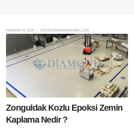
Author Box
HAZIRAN 14, 2026
DEGERLIDERVIS@GMAIL.COM
Zonguldak Kozlu Epoksi Zemin
Kaplama Nedir ?