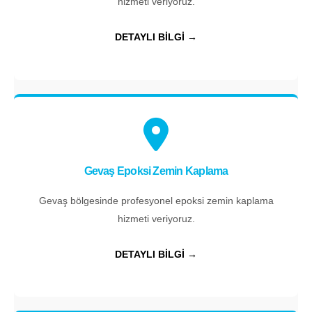
hizmeti veriyoruz.
DETAYLI BİLGİ →
Gevaş Epoksi Zemin Kaplama
Gevaş bölgesinde profesyonel epoksi zemin kaplama
hizmeti veriyoruz.
DETAYLI BİLGİ →