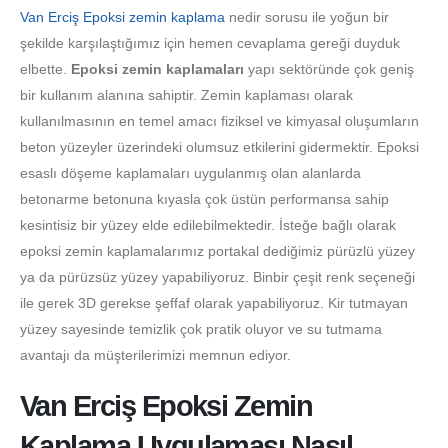
Van Erciş Epoksi zemin kaplama
nedir sorusu ile yoğun bir
şekilde karşılaştığımız için hemen cevaplama gereği duyduk
elbette.
Epoksi zemin kaplamaları
yapı sektöründe çok geniş
bir kullanım alanına sahiptir. Zemin kaplaması olarak
kullanılmasının en temel amacı fiziksel ve kimyasal oluşumların
beton yüzeyler üzerindeki olumsuz etkilerini gidermektir. Epoksi
esaslı döşeme kaplamaları uygulanmış olan alanlarda
betonarme betonuna kıyasla çok üstün performansa sahip
kesintisiz bir yüzey elde edilebilmektedir. İsteğe bağlı olarak
epoksi zemin kaplamalarımız portakal dediğimiz pürüzlü yüzey
ya da pürüzsüz yüzey yapabiliyoruz. Binbir çeşit renk seçeneği
ile gerek 3D gerekse şeffaf olarak yapabiliyoruz. Kir tutmayan
yüzey sayesinde temizlik çok pratik oluyor ve su tutmama
avantajı da müşterilerimizi memnun ediyor.
Van Erciş Epoksi Zemin
Kaplama Uygulaması Nasıl