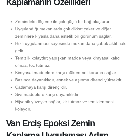
Kaplamanın Özellikleri
Zemindeki döşeme ile çok güçlü bir bağ oluşturur.
Uygulandığı mekanlarda çok dikkat çeker ve diğer
zeminlere kıyasla daha estetik bir görünüm sağlar.
Hızlı uygulanması sayesinde mekan daha çabuk aktif hale
gelir.
Temizlik kolaydır; yapışkan madde veya kimyasal kalıcı
olmaz, toz tutmaz.
Kimyasal maddelere karşı mükemmel koruma sağlar.
Basınca dayanıklıdır, esnek ve aşınma direnci yüksektir.
Çatlamaya karşı dirençlidir.
Sıvı maddelere karşı dayanıklıdır.
Hijyenik yüzeyler sağlar, kir tutmaz ve temizlenmesi
kolaydır.
Van Erciş Epoksi Zemin
Kaplama Uygulaması Adım