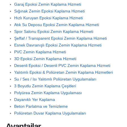
Garaj Epoksi Zemin Kaplama Hizmeti
Sığınak Zemin Epoksi Kaplama Hizmeti
Hızlı Kuruyan Epoksi Kaplama Hizmeti
Atık Su Deposu Epoksi Zemin Kaplama Hizmeti
Spor Salonu Epoksi Zemin Kaplama Hizmeti
Şeffaf / Transparent Epoksi Zemin Kaplama Hizmeti
Esnek Davranışlı Epoksi Zemin Kaplama Hizmeti
PVC Zemin Kaplama Hizmeti
3D Epoksi Zemin Kaplama Hizmeti
Desenli Epoksi / Desenli PVC Zemin Kaplama Hizmeti
Yalıtımlı Epoksi & Poliüretan Zemin Kaplama Hizmetleri
Su / Ses / Isı Yalıtımlı Poliüretan Uygulamaları
3 Boyutlu Zemin Kaplama Çeşitleri
Polyürea Zemin Kaplama Uygulaması
Dayanıklı Yer Kaplama
Beton Parlatma ve Temizleme
Poliüretan Duvar Kaplama Uygulamaları
Avantajlar