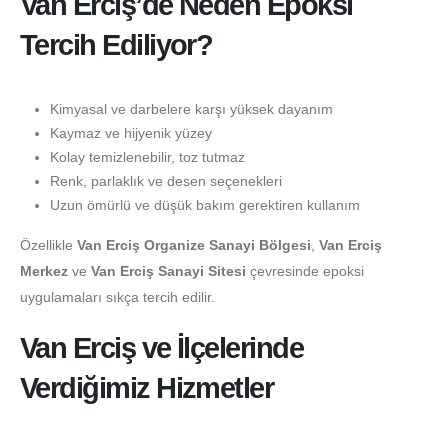
Van Erciş’de Neden Epoksi
Tercih Ediliyor?
Kimyasal ve darbelere karşı yüksek dayanım
Kaymaz ve hijyenik yüzey
Kolay temizlenebilir, toz tutmaz
Renk, parlaklık ve desen seçenekleri
Uzun ömürlü ve düşük bakım gerektiren kullanım
Özellikle
Van Erciş Organize Sanayi Bölgesi
,
Van Erciş
Merkez
ve
Van Erciş Sanayi Sitesi
çevresinde epoksi
uygulamaları sıkça tercih edilir.
Van Erciş ve İlçelerinde
Verdiğimiz Hizmetler