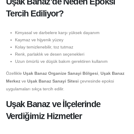
Uşak Banaz’de Neden Epoksi
Tercih Ediliyor?
Kimyasal ve darbelere karşı yüksek dayanım
Kaymaz ve hijyenik yüzey
Kolay temizlenebilir, toz tutmaz
Renk, parlaklık ve desen seçenekleri
Uzun ömürlü ve düşük bakım gerektiren kullanım
Özellikle
Uşak Banaz Organize Sanayi Bölgesi
,
Uşak Banaz
Merkez
ve
Uşak Banaz Sanayi Sitesi
çevresinde epoksi
uygulamaları sıkça tercih edilir.
Uşak Banaz ve İlçelerinde
Verdiğimiz Hizmetler