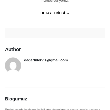
hizmeti veriyoruz.
DETAYLI BİLGİ →
Author
degerlidervis@gmail.com
Blogumuz
Epoksi zemin kaplama ile ilgili tüm detaylara ve epoksi zemin kaplama