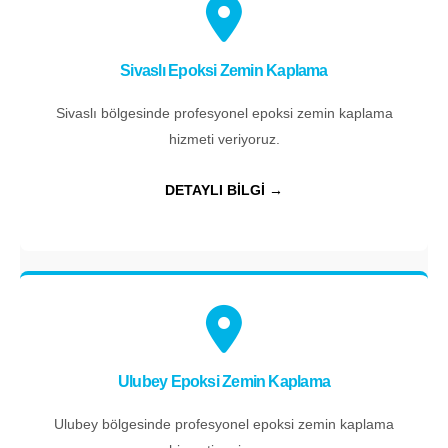
Sivaslı Epoksi Zemin Kaplama
Sivaslı bölgesinde profesyonel epoksi zemin kaplama
hizmeti veriyoruz.
DETAYLI BİLGİ →
Ulubey Epoksi Zemin Kaplama
Ulubey bölgesinde profesyonel epoksi zemin kaplama