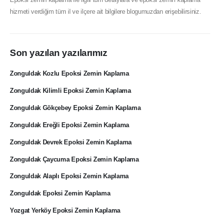
hizmeti verdiğim tüm il ve ilçere ait bilgilere blogumuzdan erişebilirsiniz.
Son yazılan yazılarımız
Zonguldak Kozlu Epoksi Zemin Kaplama
Zonguldak Kilimli Epoksi Zemin Kaplama
Zonguldak Gökçebey Epoksi Zemin Kaplama
Zonguldak Ereğli Epoksi Zemin Kaplama
Zonguldak Devrek Epoksi Zemin Kaplama
Zonguldak Çaycuma Epoksi Zemin Kaplama
Zonguldak Alaplı Epoksi Zemin Kaplama
Zonguldak Epoksi Zemin Kaplama
Yozgat Yerköy Epoksi Zemin Kaplama