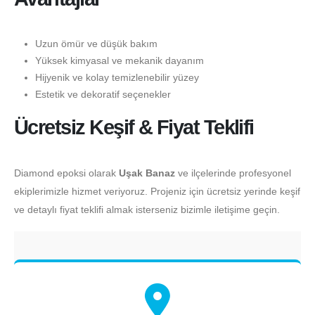
Uzun ömür ve düşük bakım
Yüksek kimyasal ve mekanik dayanım
Hijyenik ve kolay temizlenebilir yüzey
Estetik ve dekoratif seçenekler
Ücretsiz Keşif & Fiyat Teklifi
Diamond epoksi olarak
Uşak Banaz
ve ilçelerinde profesyonel
ekiplerimizle hizmet veriyoruz. Projeniz için ücretsiz yerinde keşif
ve detaylı fiyat teklifi almak isterseniz bizimle iletişime geçin.