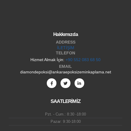
Hakkımızda
ADDRESS
İLETİŞİM
TELEFON
Hizmet Almak İçin:
+90 552 083 68 50
EMAIL
diamondepoksi@ankaraepoksizeminkaplama.net
SAATLERİMİZ
Pzt. - Cum.: 8:30 -18:00
Pazar: 9:30-18:00