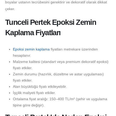
boyalar ustanın tecrübesini gerektirir ve dekoratif olarak dikkat
çeker.
Tunceli Pertek Epoksi Zemin
Kaplama Fiyatları
Epoksi zemin kaplama
fiyatları metrekare üzerinden
hesaplanır.
Malzeme kalitesi (standart veya premium dekoratif epoksi)
fiyatı etkiler.
Zemin durumu (hazırlık, düzeltme ve astar uygulaması)
fiyatı etkiler.
Alan büyüklüğü fiyatı etkileyebilir.
İşçilik maliyeti fiyatı etkiler.
Ortalama fiyat aralığı: 150–400 TL/m² (şehir ve uygulama
tipine göre değişir).