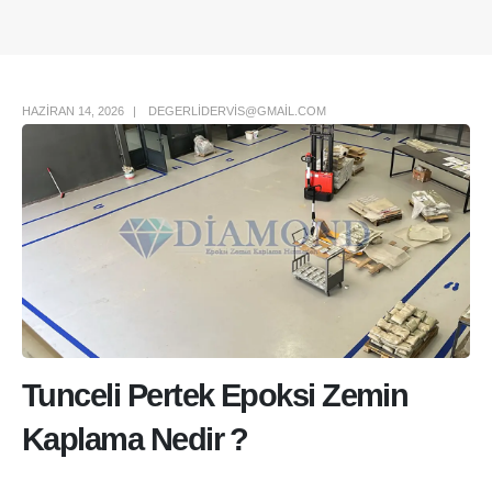
Author Box
HAZIRAN 14, 2026
DEGERLIDERVIS@GMAIL.COM
Tunceli Pertek Epoksi Zemin
Kaplama Nedir ?