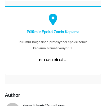
Pülümür Epoksi Zemin Kaplama
Pülümür bölgesinde profesyonel epoksi zemin
kaplama hizmeti veriyoruz.
DETAYLI BİLGİ →
Author
degerlidervis@gmail.com