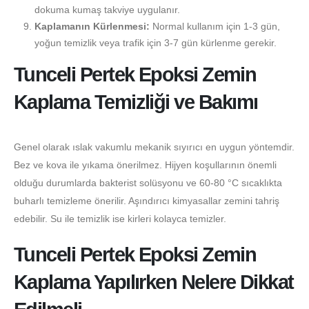
dokuma kumaş takviye uygulanır.
Kaplamanın Kürlenmesi:
Normal kullanım için 1-3 gün,
yoğun temizlik veya trafik için 3-7 gün kürlenme gerekir.
Tunceli Pertek Epoksi Zemin
Kaplama Temizliği ve Bakımı
Genel olarak ıslak vakumlu mekanik sıyırıcı en uygun yöntemdir.
Bez ve kova ile yıkama önerilmez. Hijyen koşullarının önemli
olduğu durumlarda bakterist solüsyonu ve 60-80 °C sıcaklıkta
buharlı temizleme önerilir. Aşındırıcı kimyasallar zemini tahriş
edebilir. Su ile temizlik ise kirleri kolayca temizler.
Tunceli Pertek Epoksi Zemin
Kaplama Yapılırken Nelere Dikkat