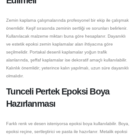
Edilmeli
Zemin kaplama çalışmalarında profesyonel bir ekip ile çalışmak
önemlidir. Keşif sırasında zeminin sertliği ve sorunları belirlenir.
Kullanılacak malzeme miktarı buna göre hesaplanır. Dayanıklı
ve estetik epoksi zemin kaplamalar alan ihtiyacına göre
seçilmelidir. Portakal desenli kaplamalar yoğun trafik
alanlarında, şeffaf kaplamalar ise dekoratif amaçlı kullanılabilir.
Kalınlık önemlidir; yeterince kalın yapılmalı, uzun süre dayanıklı
olmalıdır.
Tunceli Pertek Epoksi Boya
Hazırlanması
Farklı renk ve desen isteniyorsa epoksi boya kullanılabilir. Boya,
epoksi reçine, sertleştirici ve pasta ile hazırlanır. Metalik epoksi