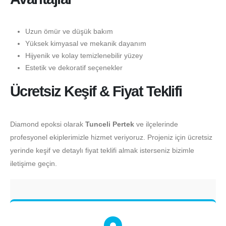
Uzun ömür ve düşük bakım
Yüksek kimyasal ve mekanik dayanım
Hijyenik ve kolay temizlenebilir yüzey
Estetik ve dekoratif seçenekler
Ücretsiz Keşif & Fiyat Teklifi
Diamond epoksi olarak
Tunceli Pertek
ve ilçelerinde
profesyonel ekiplerimizle hizmet veriyoruz. Projeniz için ücretsiz
yerinde keşif ve detaylı fiyat teklifi almak isterseniz bizimle
iletişime geçin.