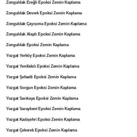
Zonguldak Ereğli Epoksi Zemin Kaplama
Zonguldak Devrek Epoksi Zemin Kaplama
Zonguldak Çaycuma Epoksi Zemin Kaplama
Zonguldak Alaplı Epoksi Zemin Kaplama
Zonguldak Epoksi Zemin Kaplama
Yozgat Yerköy Epoksi Zemin Kaplama
Yozgat Yenifakılı Epoksi Zemin Kaplama
Yozgat Şefaatli Epoksi Zemin Kaplama
Yozgat Sorgun Epoksi Zemin Kaplama
Yozgat Sarıkaya Epoksi Zemin Kaplama
Yozgat Saraykent Epoksi Zemin Kaplama
Yozgat Kadışehri Epoksi Zemin Kaplama
Yozgat Çekerek Epoksi Zemin Kaplama