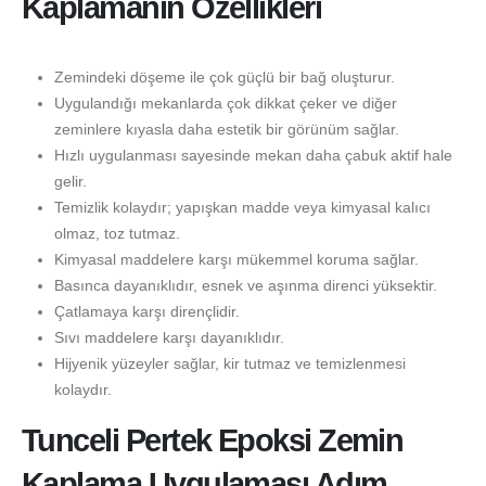
Kaplamanın Özellikleri
Zemindeki döşeme ile çok güçlü bir bağ oluşturur.
Uygulandığı mekanlarda çok dikkat çeker ve diğer
zeminlere kıyasla daha estetik bir görünüm sağlar.
Hızlı uygulanması sayesinde mekan daha çabuk aktif hale
gelir.
Temizlik kolaydır; yapışkan madde veya kimyasal kalıcı
olmaz, toz tutmaz.
Kimyasal maddelere karşı mükemmel koruma sağlar.
Basınca dayanıklıdır, esnek ve aşınma direnci yüksektir.
Çatlamaya karşı dirençlidir.
Sıvı maddelere karşı dayanıklıdır.
Hijyenik yüzeyler sağlar, kir tutmaz ve temizlenmesi
kolaydır.
Tunceli Pertek Epoksi Zemin
Kaplama Uygulaması Adım