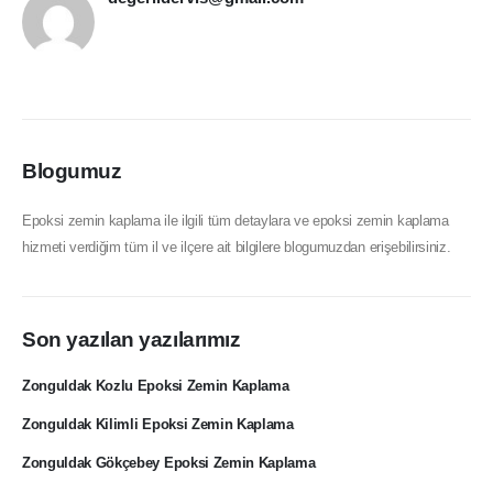
Blogumuz
Epoksi zemin kaplama ile ilgili tüm detaylara ve epoksi zemin kaplama
hizmeti verdiğim tüm il ve ilçere ait bilgilere blogumuzdan erişebilirsiniz.
Son yazılan yazılarımız
Zonguldak Kozlu Epoksi Zemin Kaplama
Zonguldak Kilimli Epoksi Zemin Kaplama
Zonguldak Gökçebey Epoksi Zemin Kaplama