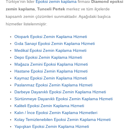
Türkiye’nin lider
Epoksi zemin kaplama
firması
Diamond epoksi
zemin kaplama
,
Tunceli Pertek
merkez ve tüm ilçelerde
kapsamlı zemin çözümleri sunmaktadır. Aşağıdaki başlıca
hizmetler listelenmiştir:
Otopark Epoksi Zemin Kaplama Hizmeti
Gıda Sanayi Epoksi Zemin Kaplama Hizmeti
Medikal Epoksi Zemin Kaplama Hizmeti
Depo Epoksi Zemin Kaplama Hizmeti
Mağaza Zemini Epoksi Kaplama Hizmeti
Hastane Epoksi Zemin Kaplama Hizmeti
Kaymaz Epoksi Zemin Kaplama Hizmeti
Paslanmaz Epoksi Zemin Kaplama Hizmeti
Darbeye Dayanıklı Epoksi Zemin Kaplama Hizmeti
Sürtünmeye Dayanıklı Epoksi Zemin Kaplama Hizmeti
Kaliteli Epoksi Zemin Kaplama Hizmeti
Kalın / İnce Epoksi Zemin Kaplama Hizmetleri
Kolay Temizlenebilen Epoksi Zemin Kaplama Hizmeti
Yapışkan Epoksi Zemin Kaplama Hizmeti