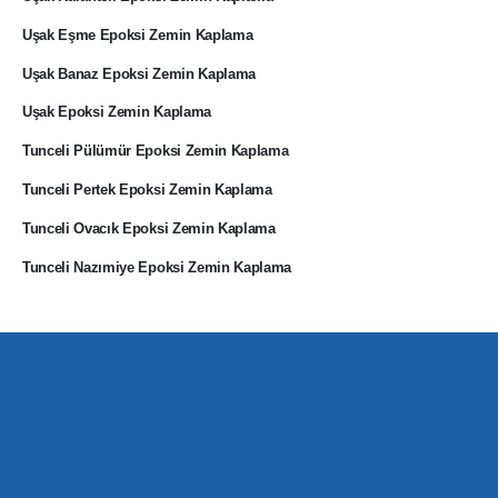
Uşak Eşme Epoksi Zemin Kaplama
Uşak Banaz Epoksi Zemin Kaplama
Uşak Epoksi Zemin Kaplama
Tunceli Pülümür Epoksi Zemin Kaplama
Tunceli Pertek Epoksi Zemin Kaplama
Tunceli Ovacık Epoksi Zemin Kaplama
Tunceli Nazımiye Epoksi Zemin Kaplama