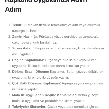
Adım
Temizlik:
Mekan titizlikle temizlenir; vakum veya elektrikli
süpürge kullanılır.
Zemin Hazırlığı:
Pürüzsüz yüzey gerekiyorsa zımparalanır,
çukur veya çıkıntı bırakılmaz.
Yüzey Astarı:
Uygun astar malzemesi seçilir ve tüm yüzeye
eşit uygulanır.
Reçine Kaplamalar:
Fırça veya rulo ile bir veya iki kat
uygulanır, ilk kat kuruduktan sonra ikinci kat yapılır.
Dökme Esaslı Döşeme Kaplama:
Beton yüzeye dökülerek
uygulanır, kirpi rulo ile düzgün yayılır.
Çok Katlı Döşeme Kaplaması:
Agrega yayma uygulaması
ile birlikte yapılır.
Mala ile Uygulanan Reçine Kaplamalar:
Beton yüzeye
mala ile uygulanır ve perdahlama işlemi yapılır.
Takviyeler Sistemler:
Çatlak veya derz sorunları için cam