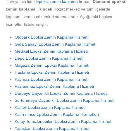
Türkiye’nin lider
Epoksi zemin kaplama
firması
Diamond epoksi
zemin kaplama
,
Tunceli Hozat
merkez ve tüm ilçelerde
kapsamlı zemin çözümleri sunmaktadır. Aşağıdaki başlıca
hizmetler listelenmiştir:
Otopark Epoksi Zemin Kaplama Hizmeti
Gıda Sanayi Epoksi Zemin Kaplama Hizmeti
Medikal Epoksi Zemin Kaplama Hizmeti
Depo Epoksi Zemin Kaplama Hizmeti
Mağaza Zemini Epoksi Kaplama Hizmeti
Hastane Epoksi Zemin Kaplama Hizmeti
Kaymaz Epoksi Zemin Kaplama Hizmeti
Paslanmaz Epoksi Zemin Kaplama Hizmeti
Darbeye Dayanıklı Epoksi Zemin Kaplama Hizmeti
Sürtünmeye Dayanıklı Epoksi Zemin Kaplama Hizmeti
Kaliteli Epoksi Zemin Kaplama Hizmeti
Kalın / İnce Epoksi Zemin Kaplama Hizmetleri
Kolay Temizlenebilen Epoksi Zemin Kaplama Hizmeti
Yapışkan Epoksi Zemin Kaplama Hizmeti