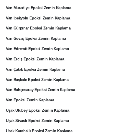
Van Muradiye Epoksi Zemin Kaplama
Van İpekyolu Epoksi Zemin Kaplama
Van Gürpınar Epoksi Zemin Kaplama
Van Gevaş Epoksi Zemin Kaplama
Van Edremit Epoksi Zemin Kaplama
Van Erciş Epoksi Zemin Kaplama
Van Çatak Epoksi Zemin Kaplama
Van Başkale Epoksi Zemin Kaplama
Van Bahçesaray Epoksi Zemin Kaplama
Van Epoksi Zemin Kaplama
Uşak Ulubey Epoksi Zemin Kaplama
Uşak Sivaslı Epoksi Zemin Kaplama
Uşak Karahallı Epoksi Zemin Kaplama