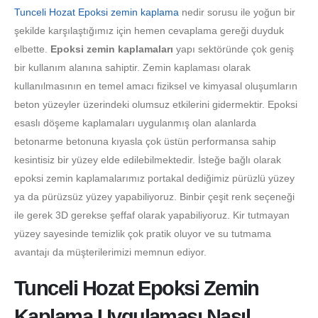
Tunceli Hozat Epoksi zemin kaplama
nedir sorusu ile yoğun bir
şekilde karşılaştığımız için hemen cevaplama gereği duyduk
elbette.
Epoksi zemin kaplamaları
yapı sektöründe çok geniş
bir kullanım alanına sahiptir. Zemin kaplaması olarak
kullanılmasının en temel amacı fiziksel ve kimyasal oluşumların
beton yüzeyler üzerindeki olumsuz etkilerini gidermektir. Epoksi
esaslı döşeme kaplamaları uygulanmış olan alanlarda
betonarme betonuna kıyasla çok üstün performansa sahip
kesintisiz bir yüzey elde edilebilmektedir. İsteğe bağlı olarak
epoksi zemin kaplamalarımız portakal dediğimiz pürüzlü yüzey
ya da pürüzsüz yüzey yapabiliyoruz. Binbir çeşit renk seçeneği
ile gerek 3D gerekse şeffaf olarak yapabiliyoruz. Kir tutmayan
yüzey sayesinde temizlik çok pratik oluyor ve su tutmama
avantajı da müşterilerimizi memnun ediyor.
Tunceli Hozat Epoksi Zemin
Kaplama Uygulaması Nasıl