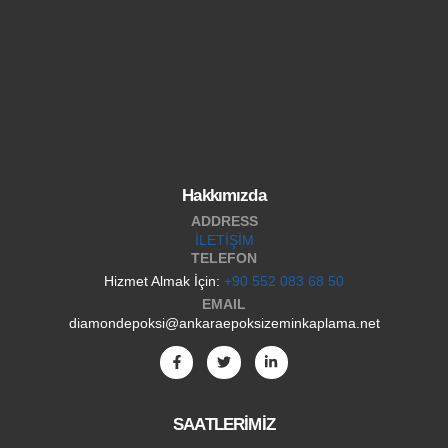
Hakkımızda
ADDRESS
İLETİŞİM
TELEFON
Hizmet Almak İçin:
+90 552 083 68 50
EMAIL
diamondepoksi@ankaraepoksizeminkaplama.net
SAATLERİMİZ