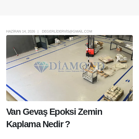
Author Box
HAZIRAN 14, 2026
DEGERLIDERVIS@GMAIL.COM
Van Gevaş Epoksi Zemin
Kaplama Nedir ?