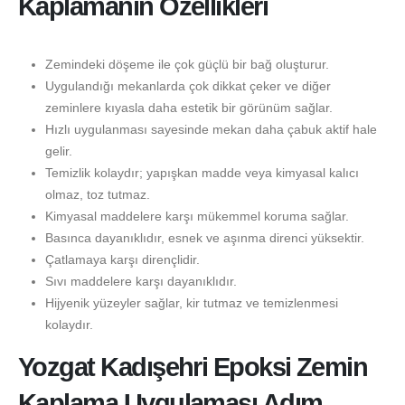
Kaplamanın Özellikleri
Zemindeki döşeme ile çok güçlü bir bağ oluşturur.
Uygulandığı mekanlarda çok dikkat çeker ve diğer
zeminlere kıyasla daha estetik bir görünüm sağlar.
Hızlı uygulanması sayesinde mekan daha çabuk aktif hale
gelir.
Temizlik kolaydır; yapışkan madde veya kimyasal kalıcı
olmaz, toz tutmaz.
Kimyasal maddelere karşı mükemmel koruma sağlar.
Basınca dayanıklıdır, esnek ve aşınma direnci yüksektir.
Çatlamaya karşı dirençlidir.
Sıvı maddelere karşı dayanıklıdır.
Hijyenik yüzeyler sağlar, kir tutmaz ve temizlenmesi
kolaydır.
Yozgat Kadışehri Epoksi Zemin
Kaplama Uygulaması Adım