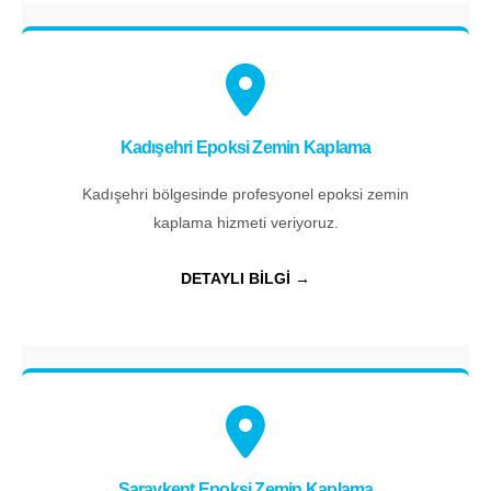
Kadışehri Epoksi Zemin Kaplama
Kadışehri bölgesinde profesyonel epoksi zemin
kaplama hizmeti veriyoruz.
DETAYLI BİLGİ →
Saraykent Epoksi Zemin Kaplama