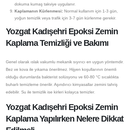
dokuma kumaş takviye uygulanır.
Kaplamanın Kürlenmesi:
Normal kullanım için 1-3 gün,
yoğun temizlik veya trafik için 3-7 gün kürlenme gerekir.
Yozgat Kadışehri Epoksi Zemin
Kaplama Temizliği ve Bakımı
Genel olarak ıslak vakumlu mekanik sıyırıcı en uygun yöntemdir.
Bez ve kova ile yıkama önerilmez. Hijyen koşullarının önemli
olduğu durumlarda bakterist solüsyonu ve 60-80 °C sıcaklıkta
buharlı temizleme önerilir. Aşındırıcı kimyasallar zemini tahriş
edebilir. Su ile temizlik ise kirleri kolayca temizler.
Yozgat Kadışehri Epoksi Zemin
Kaplama Yapılırken Nelere Dikkat