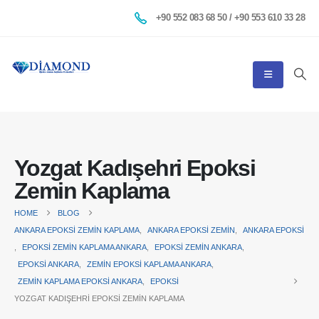
+90 552 083 68 50 / +90 553 610 33 28
Yozgat Kadışehri Epoksi
Zemin Kaplama
HOME
BLOG
ANKARA EPOKSI ZEMIN KAPLAMA
,
ANKARA EPOKSI ZEMIN
,
ANKARA EPOKSI
,
EPOKSI ZEMIN KAPLAMA ANKARA
,
EPOKSI ZEMIN ANKARA
,
EPOKSI ANKARA
,
ZEMIN EPOKSI KAPLAMA ANKARA
,
ZEMIN KAPLAMA EPOKSI ANKARA
,
EPOKSI
YOZGAT KADIŞEHRI EPOKSI ZEMIN KAPLAMA