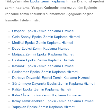
Türkiye’nin lider
Epoksi zemin kaplama
firması
Diamond epoksi
zemin kaplama
,
Yozgat Kadışehri
merkez ve tüm ilçelerde
kapsamlı zemin çözümleri sunmaktadır. Aşağıdaki başlıca
hizmetler listelenmiştir:
Otopark Epoksi Zemin Kaplama Hizmeti
Gıda Sanayi Epoksi Zemin Kaplama Hizmeti
Medikal Epoksi Zemin Kaplama Hizmeti
Depo Epoksi Zemin Kaplama Hizmeti
Mağaza Zemini Epoksi Kaplama Hizmeti
Hastane Epoksi Zemin Kaplama Hizmeti
Kaymaz Epoksi Zemin Kaplama Hizmeti
Paslanmaz Epoksi Zemin Kaplama Hizmeti
Darbeye Dayanıklı Epoksi Zemin Kaplama Hizmeti
Sürtünmeye Dayanıklı Epoksi Zemin Kaplama Hizmeti
Kaliteli Epoksi Zemin Kaplama Hizmeti
Kalın / İnce Epoksi Zemin Kaplama Hizmetleri
Kolay Temizlenebilen Epoksi Zemin Kaplama Hizmeti
Yapışkan Epoksi Zemin Kaplama Hizmeti