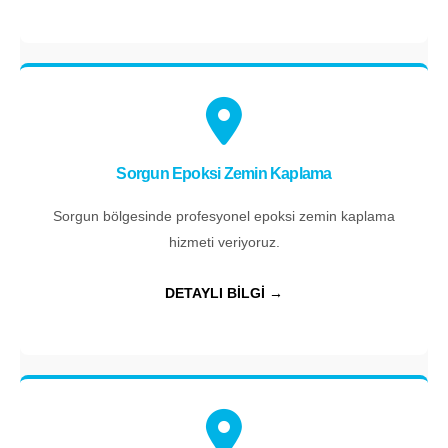
Sorgun Epoksi Zemin Kaplama
Sorgun bölgesinde profesyonel epoksi zemin kaplama
hizmeti veriyoruz.
DETAYLI BİLGİ →