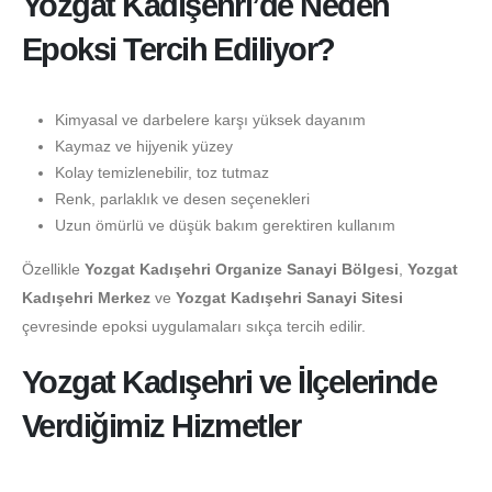
Yozgat Kadışehri’de Neden
Epoksi Tercih Ediliyor?
Kimyasal ve darbelere karşı yüksek dayanım
Kaymaz ve hijyenik yüzey
Kolay temizlenebilir, toz tutmaz
Renk, parlaklık ve desen seçenekleri
Uzun ömürlü ve düşük bakım gerektiren kullanım
Özellikle
Yozgat Kadışehri Organize Sanayi Bölgesi
,
Yozgat
Kadışehri Merkez
ve
Yozgat Kadışehri Sanayi Sitesi
çevresinde epoksi uygulamaları sıkça tercih edilir.
Yozgat Kadışehri ve İlçelerinde
Verdiğimiz Hizmetler