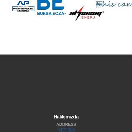
Hakkımızda
ADDRESS
İLETİŞİM