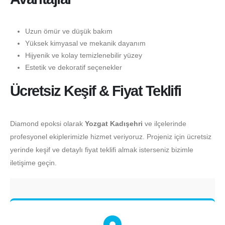
Uzun ömür ve düşük bakım
Yüksek kimyasal ve mekanik dayanım
Hijyenik ve kolay temizlenebilir yüzey
Estetik ve dekoratif seçenekler
Ücretsiz Keşif & Fiyat Teklifi
Diamond epoksi olarak
Yozgat Kadışehri
ve ilçelerinde
profesyonel ekiplerimizle hizmet veriyoruz. Projeniz için ücretsiz
yerinde keşif ve detaylı fiyat teklifi almak isterseniz bizimle
iletişime geçin.