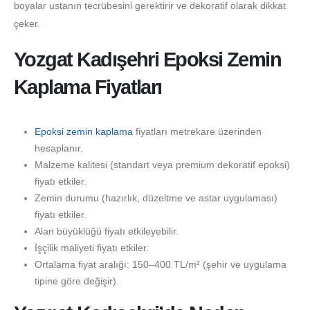
boyalar ustanın tecrübesini gerektirir ve dekoratif olarak dikkat
çeker.
Yozgat Kadışehri Epoksi Zemin
Kaplama Fiyatları
Epoksi zemin kaplama
fiyatları metrekare üzerinden
hesaplanır.
Malzeme kalitesi (standart veya premium dekoratif epoksi)
fiyatı etkiler.
Zemin durumu (hazırlık, düzeltme ve astar uygulaması)
fiyatı etkiler.
Alan büyüklüğü fiyatı etkileyebilir.
İşçilik maliyeti fiyatı etkiler.
Ortalama fiyat aralığı: 150–400 TL/m² (şehir ve uygulama
tipine göre değişir).