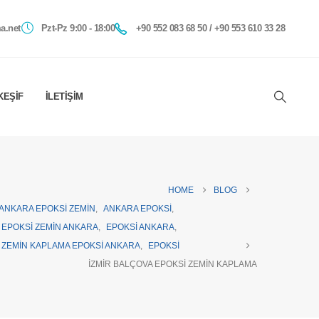
a.net
Pzt-Pz 9:00 - 18:00
+90 552 083 68 50 / +90 553 610 33 28
KEŞIF
İLETIŞIM
HOME
BLOG
ANKARA EPOKSI ZEMIN
,
ANKARA EPOKSI
,
EPOKSI ZEMIN ANKARA
,
EPOKSI ANKARA
,
ZEMIN KAPLAMA EPOKSI ANKARA
,
EPOKSI
İZMIR BALÇOVA EPOKSI ZEMIN KAPLAMA