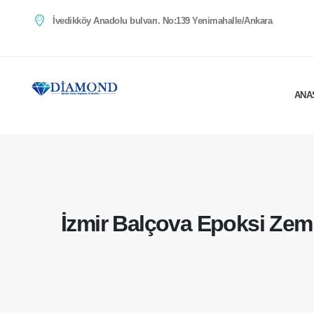
İvedikköy Anadolu bulvarı. No:139 Yenimahalle/Ankara
ANA
İzmir Balçova Epoksi Ze