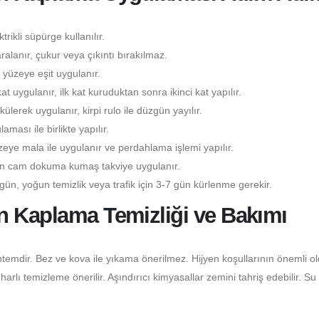
rikli süpürge kullanılır.
lanır, çukur veya çıkıntı bırakılmaz.
yüzeye eşit uygulanır.
kat uygulanır, ilk kat kuruduktan sonra ikinci kat yapılır.
lerek uygulanır, kirpi rulo ile düzgün yayılır.
ası ile birlikte yapılır.
eye mala ile uygulanır ve perdahlama işlemi yapılır.
çin cam dokuma kumaş takviye uygulanır.
gün, yoğun temizlik veya trafik için 3-7 gün kürlenme gerekir.
n Kaplama Temizliği ve Bakımı
temdir. Bez ve kova ile yıkama önerilmez. Hijyen koşullarının önemli o
lı temizleme önerilir. Aşındırıcı kimyasallar zemini tahriş edebilir. Su 