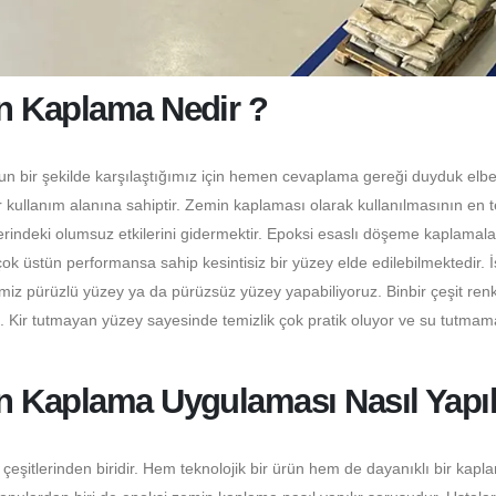
n Kaplama Nedir ?
un bir şekilde karşılaştığımız için hemen cevaplama gereği duyduk elbe
 kullanım alanına sahiptir. Zemin kaplaması olarak kullanılmasının en 
erindeki olumsuz etkilerini gidermektir. Epoksi esaslı döşeme kaplamala
 üstün performansa sahip kesintisiz bir yüzey elde edilebilmektedir. 
miz pürüzlü yüzey ya da pürüzsüz yüzey yapabiliyoruz. Binbir çeşit ren
z. Kir tutmayan yüzey sayesinde temizlik çok pratik oluyor ve su tutmam
n Kaplama Uygulaması Nasıl Yapıl
itlerinden biridir. Hem teknolojik bir ürün hem de dayanıklı bir kapl