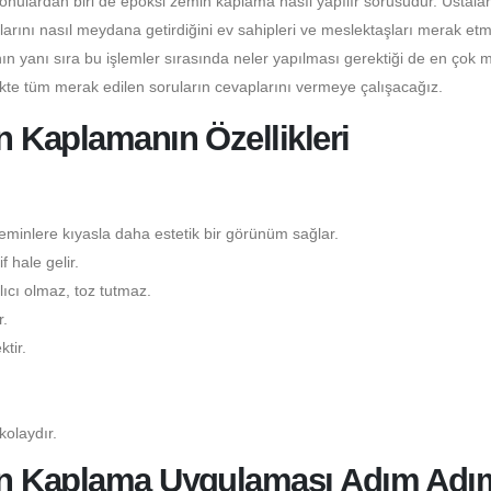
konulardan biri de epoksi zemin kaplama nasıl yapılır sorusudur. Ustala
larını nasıl meydana getirdiğini ev sahipleri ve meslektaşları merak etm
n yanı sıra bu işlemler sırasında neler yapılması gerektiği de en çok 
ikte tüm merak edilen soruların cevaplarını vermeye çalışacağız.
 Kaplamanın Özellikleri
minlere kıyasla daha estetik bir görünüm sağlar.
 hale gelir.
ıcı olmaz, toz tutmaz.
.
tir.
kolaydır.
in Kaplama Uygulaması Adım Adı