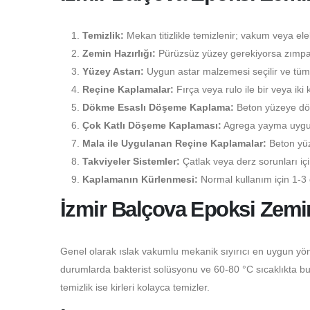
Temizlik:
Mekan titizlikle temizlenir; vakum veya elekt
Zemin Hazırlığı:
Pürüzsüz yüzey gerekiyorsa zımpara
Yüzey Astarı:
Uygun astar malzemesi seçilir ve tüm 
Reçine Kaplamalar:
Fırça veya rulo ile bir veya iki 
Dökme Esaslı Döşeme Kaplama:
Beton yüzeye dökü
Çok Katlı Döşeme Kaplaması:
Agrega yayma uygulam
Mala ile Uygulanan Reçine Kaplamalar:
Beton yüz
Takviyeler Sistemler:
Çatlak veya derz sorunları i
Kaplamanın Kürlenmesi:
Normal kullanım için 1-3 
İzmir Balçova Epoksi Zemi
Genel olarak ıslak vakumlu mekanik sıyırıcı en uygun yön
durumlarda bakterist solüsyonu ve 60-80 °C sıcaklıkta buhar
temizlik ise kirleri kolayca temizler.