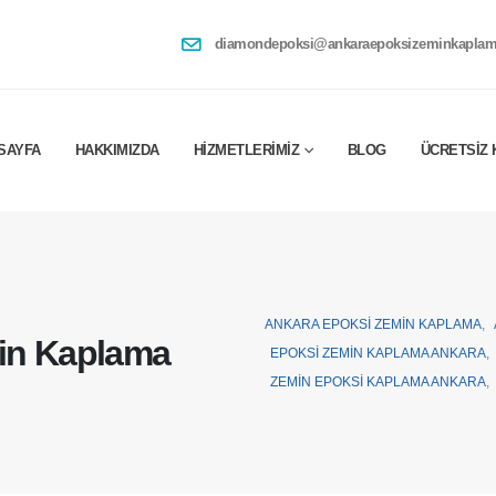
diamondepoksi@ankaraepoksizeminkaplam
SAYFA
HAKKIMIZDA
HIZMETLERIMIZ
BLOG
ÜCRETSIZ 
ANKARA EPOKSI ZEMIN KAPLAMA
,
min Kaplama
EPOKSI ZEMIN KAPLAMA ANKARA
,
ZEMIN EPOKSI KAPLAMA ANKARA
,