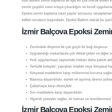
olan epoksi zemin kaplama ile ilgili en çok merak edilen 
zemin çeşidini nasıl ortaya çıkardığını ve kendi uygulama
Epoksi zemin kaplama nasıl yapılır sorusunu cevaplamanı
edilen soruların başındadır. Epoksi Baktım olarak bu içer
İzmir Balçova Epoksi Zemin
Zemindeki döşeme ile çok güçlü bir bağ oluşturur.
Uygulandığı mekanlarda çok dikkat çeker ve diğer ze
Hızlı uygulanması sayesinde mekan daha çabuk aktif
Temizlik kolaydır; yapışkan madde veya kimyasal kal
Kimyasal maddelere karşı mükemmel koruma sağlar
Basınca dayanıklıdır, esnek ve aşınma direnci yüksek
Çatlamaya karşı dirençlidir.
Sıvı maddelere karşı dayanıklıdır.
Hijyenik yüzeyler sağlar, kir tutmaz ve temizlenmesi 
İzmir Balçova Epoksi Zem