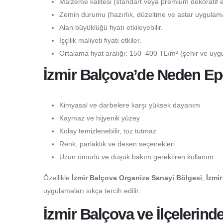
Malzeme kalitesi (standart veya premium dekoratif epo
Zemin durumu (hazırlık, düzeltme ve astar uygulaması
Alan büyüklüğü fiyatı etkileyebilir.
İşçilik maliyeti fiyatı etkiler.
Ortalama fiyat aralığı: 150–400 TL/m² (şehir ve uygu
İzmir Balçova’de Neden Epo
Kimyasal ve darbelere karşı yüksek dayanım
Kaymaz ve hijyenik yüzey
Kolay temizlenebilir, toz tutmaz
Renk, parlaklık ve desen seçenekleri
Uzun ömürlü ve düşük bakım gerektiren kullanım
Özellikle
İzmir Balçova Organize Sanayi Bölgesi
,
İzmi
uygulamaları sıkça tercih edilir.
İzmir Balçova ve İlçelerind