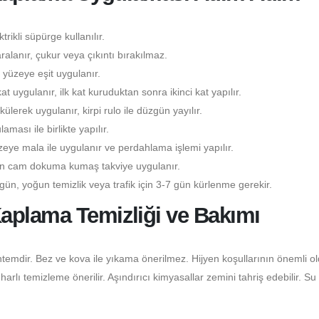
rikli süpürge kullanılır.
lanır, çukur veya çıkıntı bırakılmaz.
yüzeye eşit uygulanır.
kat uygulanır, ilk kat kuruduktan sonra ikinci kat yapılır.
lerek uygulanır, kirpi rulo ile düzgün yayılır.
ası ile birlikte yapılır.
eye mala ile uygulanır ve perdahlama işlemi yapılır.
çin cam dokuma kumaş takviye uygulanır.
gün, yoğun temizlik veya trafik için 3-7 gün kürlenme gerekir.
aplama Temizliği ve Bakımı
temdir. Bez ve kova ile yıkama önerilmez. Hijyen koşullarının önemli o
lı temizleme önerilir. Aşındırıcı kimyasallar zemini tahriş edebilir. Su 