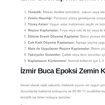
Temizlik:
Mekan titizlikle temizlenir; vakum veya elekt
Zemin Hazırlığı:
Pürüzsüz yüzey gerekiyorsa zımpara
Yüzey Astarı:
Uygun astar malzemesi seçilir ve tüm 
Reçine Kaplamalar:
Fırça veya rulo ile bir veya iki 
Dökme Esaslı Döşeme Kaplama:
Beton yüzeye dökü
Çok Katlı Döşeme Kaplaması:
Agrega yayma uygulam
Mala ile Uygulanan Reçine Kaplamalar:
Beton yüz
Takviyeler Sistemler:
Çatlak veya derz sorunları i
Kaplamanın Kürlenmesi:
Normal kullanım için 1-3 
İzmir Buca Epoksi Zemin K
Genel olarak ıslak vakumlu mekanik sıyırıcı en uygun yön
durumlarda bakterist solüsyonu ve 60-80 °C sıcaklıkta buhar
temizlik ise kirleri kolayca temizler.