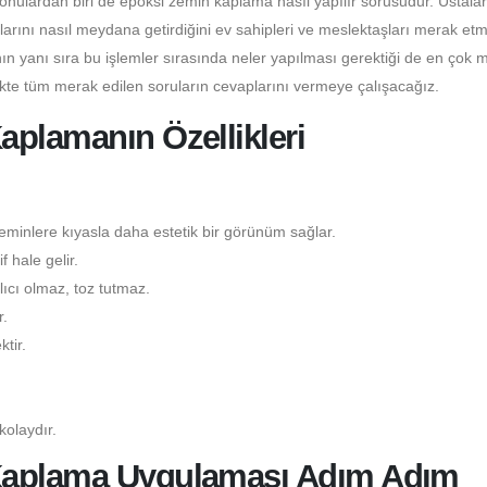
konulardan biri de epoksi zemin kaplama nasıl yapılır sorusudur. Ustala
larını nasıl meydana getirdiğini ev sahipleri ve meslektaşları merak etm
n yanı sıra bu işlemler sırasında neler yapılması gerektiği de en çok 
ikte tüm merak edilen soruların cevaplarını vermeye çalışacağız.
aplamanın Özellikleri
minlere kıyasla daha estetik bir görünüm sağlar.
 hale gelir.
ıcı olmaz, toz tutmaz.
.
tir.
kolaydır.
 Kaplama Uygulaması Adım Adım