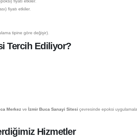
ksi) fiyatı etkiler.
) fiyatı etkiler.
lama tipine göre değişir).
 Tercih Ediliyor?
uca Merkez
ve
İzmir Buca Sanayi Sitesi
çevresinde epoksi uygulamala
erdiğimiz Hizmetler