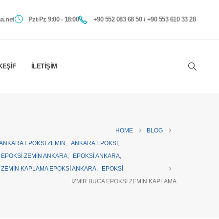
a.net
Pzt-Pz 9:00 - 18:00
+90 552 083 68 50 / +90 553 610 33 28
KEŞIF
İLETIŞIM
HOME
BLOG
ANKARA EPOKSI ZEMIN
,
ANKARA EPOKSI
,
EPOKSI ZEMIN ANKARA
,
EPOKSI ANKARA
,
ZEMIN KAPLAMA EPOKSI ANKARA
,
EPOKSI
İZMIR BUCA EPOKSI ZEMIN KAPLAMA