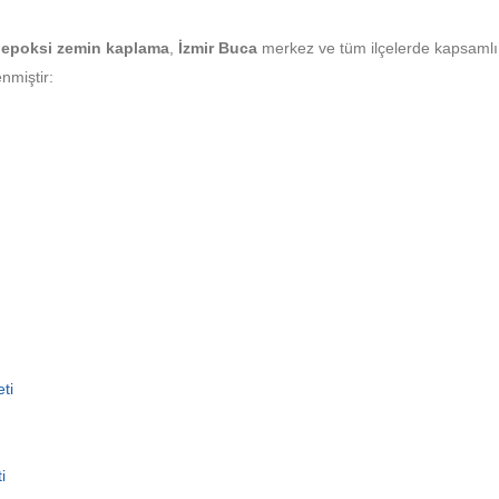
epoksi zemin kaplama
,
İzmir Buca
merkez ve tüm ilçelerde kapsaml
nmiştir:
ti
i