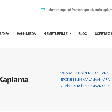
diamondepoksi@ankaraepoksizeminkaplam
SAYFA
HAKKIMIZDA
HIZMETLERIMIZ
BLOG
ÜCRETSIZ 
ANKARA EPOKSI ZEMIN KAPLAMA
,
 Kaplama
EPOKSI ZEMIN KAPLAMA ANKARA
,
ZEMIN EPOKSI KAPLAMA ANKARA
,