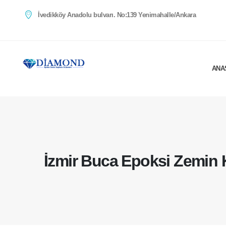
İvedikköy Anadolu bulvarı. No:139 Yenimahalle/Ankara
ANA
İzmir Buca Epoksi Zemin