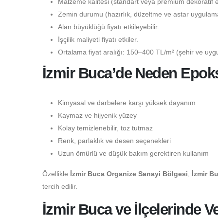
Malzeme kalitesi (standart veya premium dekoratif epo
Zemin durumu (hazırlık, düzeltme ve astar uygulaması
Alan büyüklüğü fiyatı etkileyebilir.
İşçilik maliyeti fiyatı etkiler.
Ortalama fiyat aralığı: 150–400 TL/m² (şehir ve uygu
İzmir Buca’de Neden Epoksi
Kimyasal ve darbelere karşı yüksek dayanım
Kaymaz ve hijyenik yüzey
Kolay temizlenebilir, toz tutmaz
Renk, parlaklık ve desen seçenekleri
Uzun ömürlü ve düşük bakım gerektiren kullanım
Özellikle
İzmir Buca Organize Sanayi Bölgesi
,
İzmir B
tercih edilir.
İzmir Buca ve İlçelerinde V