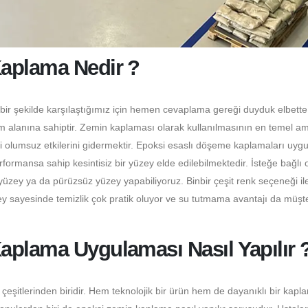
Kaplama Nedir ?
bir şekilde karşılaştığımız için hemen cevaplama gereği duyduk elbett
m alanına sahiptir. Zemin kaplaması olarak kullanılmasının en temel a
ki olumsuz etkilerini gidermektir. Epoksi esaslı döşeme kaplamaları uyg
ormansa sahip kesintisiz bir yüzey elde edilebilmektedir. İsteğe bağlı 
üzey ya da pürüzsüz yüzey yapabiliyoruz. Binbir çeşit renk seçeneği il
y sayesinde temizlik çok pratik oluyor ve su tutmama avantajı da müşter
aplama Uygulaması Nasıl Yapılır 
itlerinden biridir. Hem teknolojik bir ürün hem de dayanıklı bir kapl