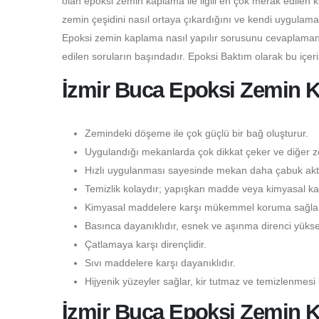
olan epoksi zemin kaplama ile ilgili en çok merak edilen 
zemin çeşidini nasıl ortaya çıkardığını ve kendi uygulama
Epoksi zemin kaplama nasıl yapılır sorusunu cevaplamanı
edilen soruların başındadır. Epoksi Baktım olarak bu içer
İzmir Buca Epoksi Zemin K
Zemindeki döşeme ile çok güçlü bir bağ oluşturur.
Uygulandığı mekanlarda çok dikkat çeker ve diğer ze
Hızlı uygulanması sayesinde mekan daha çabuk aktif
Temizlik kolaydır; yapışkan madde veya kimyasal kal
Kimyasal maddelere karşı mükemmel koruma sağlar
Basınca dayanıklıdır, esnek ve aşınma direnci yüksek
Çatlamaya karşı dirençlidir.
Sıvı maddelere karşı dayanıklıdır.
Hijyenik yüzeyler sağlar, kir tutmaz ve temizlenmesi 
İzmir Buca Epoksi Zemin