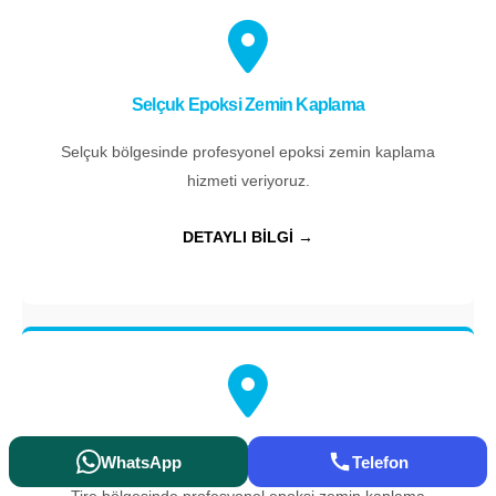
Selçuk Epoksi Zemin Kaplama
Selçuk bölgesinde profesyonel epoksi zemin kaplama
hizmeti veriyoruz.
DETAYLI BİLGİ →
Tire Epoksi Zemin Kaplama
WhatsApp
Telefon