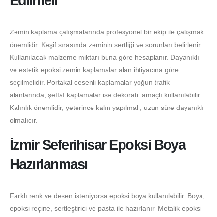
Edilmeli
Zemin kaplama çalışmalarında profesyonel bir ekip ile çalışmak
önemlidir. Keşif sırasında zeminin sertliği ve sorunları belirlenir.
Kullanılacak malzeme miktarı buna göre hesaplanır. Dayanıklı
ve estetik epoksi zemin kaplamalar alan ihtiyacına göre
seçilmelidir. Portakal desenli kaplamalar yoğun trafik
alanlarında, şeffaf kaplamalar ise dekoratif amaçlı kullanılabilir.
Kalınlık önemlidir; yeterince kalın yapılmalı, uzun süre dayanıklı
olmalıdır.
İzmir Seferihisar Epoksi Boya
Hazırlanması
Farklı renk ve desen isteniyorsa epoksi boya kullanılabilir. Boya,
epoksi reçine, sertleştirici ve pasta ile hazırlanır. Metalik epoksi