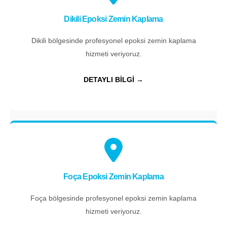
Dikili Epoksi Zemin Kaplama
Dikili bölgesinde profesyonel epoksi zemin kaplama
hizmeti veriyoruz.
DETAYLI BİLGİ →
Foça Epoksi Zemin Kaplama
Foça bölgesinde profesyonel epoksi zemin kaplama
hizmeti veriyoruz.