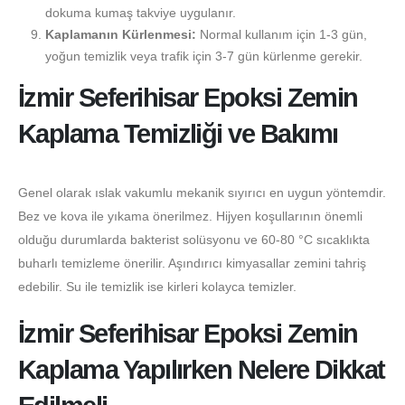
dokuma kumaş takviye uygulanır.
Kaplamanın Kürlenmesi:
Normal kullanım için 1-3 gün,
yoğun temizlik veya trafik için 3-7 gün kürlenme gerekir.
İzmir Seferihisar Epoksi Zemin
Kaplama Temizliği ve Bakımı
Genel olarak ıslak vakumlu mekanik sıyırıcı en uygun yöntemdir.
Bez ve kova ile yıkama önerilmez. Hijyen koşullarının önemli
olduğu durumlarda bakterist solüsyonu ve 60-80 °C sıcaklıkta
buharlı temizleme önerilir. Aşındırıcı kimyasallar zemini tahriş
edebilir. Su ile temizlik ise kirleri kolayca temizler.
İzmir Seferihisar Epoksi Zemin
Kaplama Yapılırken Nelere Dikkat