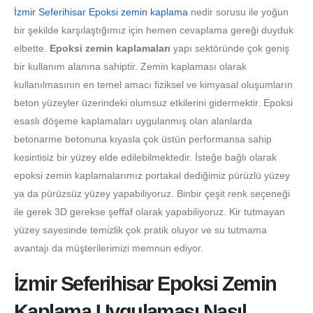
İzmir Seferihisar Epoksi zemin kaplama
nedir sorusu ile yoğun
bir şekilde karşılaştığımız için hemen cevaplama gereği duyduk
elbette.
Epoksi zemin kaplamaları
yapı sektöründe çok geniş
bir kullanım alanına sahiptir. Zemin kaplaması olarak
kullanılmasının en temel amacı fiziksel ve kimyasal oluşumların
beton yüzeyler üzerindeki olumsuz etkilerini gidermektir. Epoksi
esaslı döşeme kaplamaları uygulanmış olan alanlarda
betonarme betonuna kıyasla çok üstün performansa sahip
kesintisiz bir yüzey elde edilebilmektedir. İsteğe bağlı olarak
epoksi zemin kaplamalarımız portakal dediğimiz pürüzlü yüzey
ya da pürüzsüz yüzey yapabiliyoruz. Binbir çeşit renk seçeneği
ile gerek 3D gerekse şeffaf olarak yapabiliyoruz. Kir tutmayan
yüzey sayesinde temizlik çok pratik oluyor ve su tutmama
avantajı da müşterilerimizi memnun ediyor.
İzmir Seferihisar Epoksi Zemin
Kaplama Uygulaması Nasıl