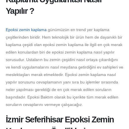
Yapılır ?
Epoksi zemin kaplama
günümüzün en trend yer kaplama
çeşitlerinden biridir. Hem teknolojik bir ürün hem de dayanıklı bir
kaplama çeşidi olan epoksi zemin kaplama ile ilgili en çok merak
edilen konulardan biri de epoksi zemin kaplama nasıl yapılır
sorusudur. Ustaların bu zemin çeşidini nasıl ortaya çıkardığını
ve kendi uygulamalarını nasıl meydana getirdiğini ev sahipleri ve
meslektaşları merak etmektedir. Epoksi zemin kaplama nasıl
yapılır sorusunu cevaplamanın yanı sıra bu işlemler sırasında
neler yapılması gerektiği de en çok merak edilen soruların
başındadır. Epoksi Baktım olarak bu içerikte tüm merak edilen
soruların cevaplarını vermeye çalışacağız.
İzmir Seferihisar Epoksi Zemin