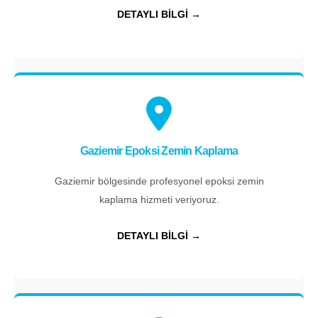
DETAYLI BİLGİ →
Gaziemir Epoksi Zemin Kaplama
Gaziemir bölgesinde profesyonel epoksi zemin
kaplama hizmeti veriyoruz.
DETAYLI BİLGİ →