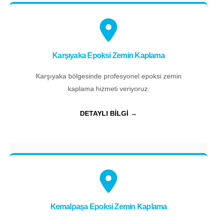
Karşıyaka Epoksi Zemin Kaplama
Karşıyaka bölgesinde profesyonel epoksi zemin
kaplama hizmeti veriyoruz.
DETAYLI BİLGİ →
Kemalpaşa Epoksi Zemin Kaplama