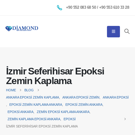
+90 552 083 68 50 / +90 553 610 33 28
İzmir Seferihisar Epoksi
Zemin Kaplama
HOME
BLOG
ANKARA EPOKSI ZEMIN KAPLAMA
,
ANKARA EPOKSI ZEMIN
,
ANKARA EPOKSI
,
EPOKSI ZEMIN KAPLAMA ANKARA
,
EPOKSI ZEMIN ANKARA
,
EPOKSI ANKARA
,
ZEMIN EPOKSI KAPLAMA ANKARA
,
ZEMIN KAPLAMA EPOKSI ANKARA
,
EPOKSI
İZMIR SEFERIHISAR EPOKSI ZEMIN KAPLAMA