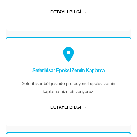
DETAYLI BİLGİ →
Seferihisar Epoksi Zemin Kaplama
Seferihisar bölgesinde profesyonel epoksi zemin
kaplama hizmeti veriyoruz.
DETAYLI BİLGİ →