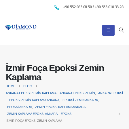
+90 552 083 68 50 / +90 553 610 33 28
İzmir Foça Epoksi Zemin
Kaplama
HOME
BLOG
ANKARA EPOKSI ZEMIN KAPLAMA
,
ANKARA EPOKSI ZEMIN
,
ANKARA EPOKSI
,
EPOKSI ZEMIN KAPLAMA ANKARA
,
EPOKSI ZEMIN ANKARA
,
EPOKSI ANKARA
,
ZEMIN EPOKSI KAPLAMA ANKARA
,
ZEMIN KAPLAMA EPOKSI ANKARA
,
EPOKSI
İZMIR FOÇA EPOKSI ZEMIN KAPLAMA