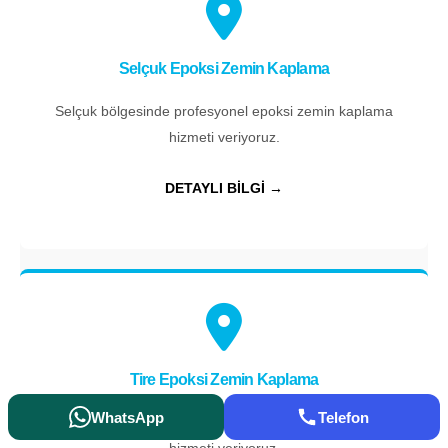
Selçuk Epoksi Zemin Kaplama
Selçuk bölgesinde profesyonel epoksi zemin kaplama
hizmeti veriyoruz.
DETAYLI BİLGİ →
Tire Epoksi Zemin Kaplama
WhatsApp
Telefon
Tire bölgesinde profesyonel epoksi zemin kaplama