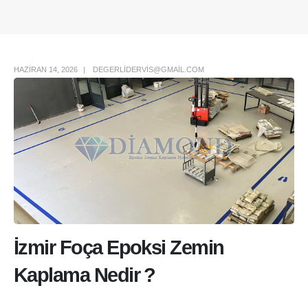
Author Box
HAZIRAN 14, 2026
DEGERLIDERVIS@GMAIL.COM
İzmir Foça Epoksi Zemin
Kaplama Nedir ?