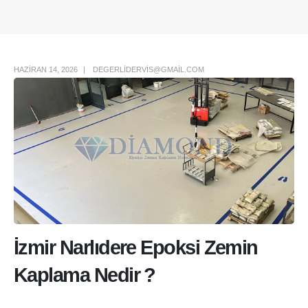
Author Box
HAZIRAN 14, 2026
DEGERLIDERVIS@GMAIL.COM
İzmir Narlıdere Epoksi Zemin
Kaplama Nedir ?