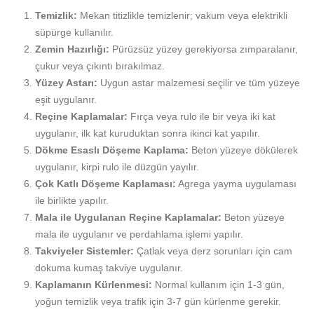
Temizlik:
Mekan titizlikle temizlenir; vakum veya elektrikli
süpürge kullanılır.
Zemin Hazırlığı:
Pürüzsüz yüzey gerekiyorsa zımparalanır,
çukur veya çıkıntı bırakılmaz.
Yüzey Astarı:
Uygun astar malzemesi seçilir ve tüm yüzeye
eşit uygulanır.
Reçine Kaplamalar:
Fırça veya rulo ile bir veya iki kat
uygulanır, ilk kat kuruduktan sonra ikinci kat yapılır.
Dökme Esaslı Döşeme Kaplama:
Beton yüzeye dökülerek
uygulanır, kirpi rulo ile düzgün yayılır.
Çok Katlı Döşeme Kaplaması:
Agrega yayma uygulaması
ile birlikte yapılır.
Mala ile Uygulanan Reçine Kaplamalar:
Beton yüzeye
mala ile uygulanır ve perdahlama işlemi yapılır.
Takviyeler Sistemler:
Çatlak veya derz sorunları için cam
dokuma kumaş takviye uygulanır.
Kaplamanın Kürlenmesi:
Normal kullanım için 1-3 gün,
yoğun temizlik veya trafik için 3-7 gün kürlenme gerekir.