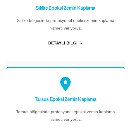
Silifke Epoksi Zemin Kaplama
Silifke bölgesinde profesyonel epoksi zemin kaplama
hizmeti veriyoruz.
DETAYLI BİLGİ →
Tarsus Epoksi Zemin Kaplama
Tarsus bölgesinde profesyonel epoksi zemin kaplama
hizmeti veriyoruz.