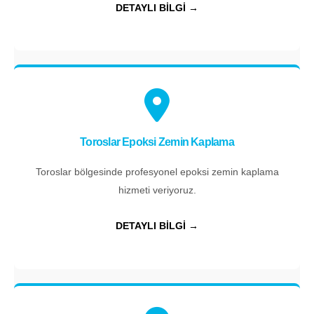
DETAYLI BİLGİ →
Toroslar Epoksi Zemin Kaplama
Toroslar bölgesinde profesyonel epoksi zemin kaplama
hizmeti veriyoruz.
DETAYLI BİLGİ →