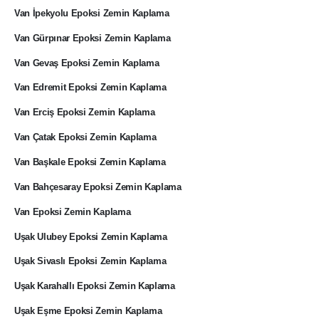
Van İpekyolu Epoksi Zemin Kaplama
Van Gürpınar Epoksi Zemin Kaplama
Van Gevaş Epoksi Zemin Kaplama
Van Edremit Epoksi Zemin Kaplama
Van Erciş Epoksi Zemin Kaplama
Van Çatak Epoksi Zemin Kaplama
Van Başkale Epoksi Zemin Kaplama
Van Bahçesaray Epoksi Zemin Kaplama
Van Epoksi Zemin Kaplama
Uşak Ulubey Epoksi Zemin Kaplama
Uşak Sivaslı Epoksi Zemin Kaplama
Uşak Karahallı Epoksi Zemin Kaplama
Uşak Eşme Epoksi Zemin Kaplama