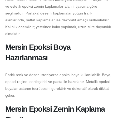
ve estetik epoksi zemin kaplamalar alan ihtiyacına göre
seçilmelidir. Portakal desenli kaplamalar yoğun trafik
alanlarında, şeffaf kaplamalar ise dekoratif amaçlı kullanılabilir.
Kalınlık önemlidir; yeterince kalın yapılmalı, uzun süre dayanıklı
olmalıdır.
Mersin Epoksi Boya
Hazırlanması
Farklı renk ve desen isteniyorsa epoksi boya kullanılabilir. Boya,
epoksi reçine, sertleştirici ve pasta ile hazırlanır. Metalik epoksi
boyalar ustanın tecrübesini gerektirir ve dekoratif olarak dikkat
çeker.
Mersin Epoksi Zemin Kaplama