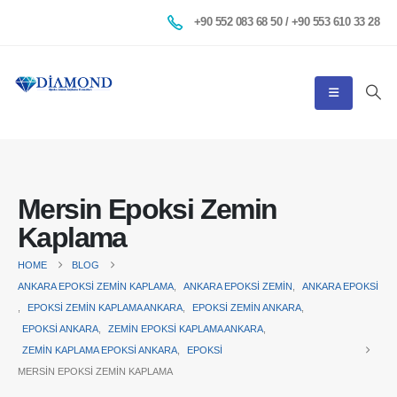
+90 552 083 68 50 / +90 553 610 33 28
Mersin Epoksi Zemin
Kaplama
HOME
BLOG
ANKARA EPOKSI ZEMIN KAPLAMA
,
ANKARA EPOKSI ZEMIN
,
ANKARA EPOKSI
,
EPOKSI ZEMIN KAPLAMA ANKARA
,
EPOKSI ZEMIN ANKARA
,
EPOKSI ANKARA
,
ZEMIN EPOKSI KAPLAMA ANKARA
,
ZEMIN KAPLAMA EPOKSI ANKARA
,
EPOKSI
MERSIN EPOKSI ZEMIN KAPLAMA