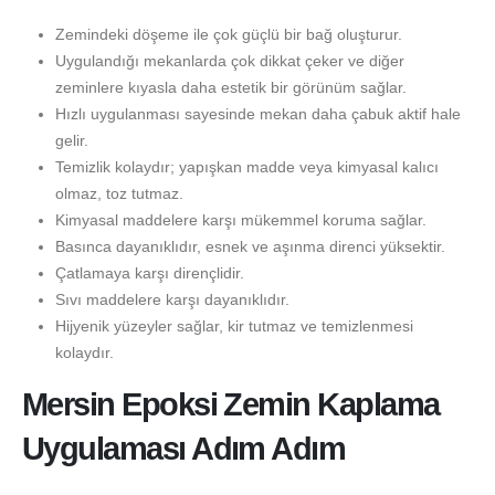
Zemindeki döşeme ile çok güçlü bir bağ oluşturur.
Uygulandığı mekanlarda çok dikkat çeker ve diğer
zeminlere kıyasla daha estetik bir görünüm sağlar.
Hızlı uygulanması sayesinde mekan daha çabuk aktif hale
gelir.
Temizlik kolaydır; yapışkan madde veya kimyasal kalıcı
olmaz, toz tutmaz.
Kimyasal maddelere karşı mükemmel koruma sağlar.
Basınca dayanıklıdır, esnek ve aşınma direnci yüksektir.
Çatlamaya karşı dirençlidir.
Sıvı maddelere karşı dayanıklıdır.
Hijyenik yüzeyler sağlar, kir tutmaz ve temizlenmesi
kolaydır.
Mersin Epoksi Zemin Kaplama
Uygulaması Adım Adım