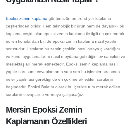
Epoksi zemin kaplama
günümüzün en trend yer kaplama
çeşitlerinden biridir. Hem teknolojik bir ürün hem de dayanıklı bir
kaplama çeşidi olan epoksi zemin kaplama ile ilgili en çok merak
edilen konulardan biri de epoksi zemin kaplama nasıl yapılır
sorusudur. Ustaların bu zemin çeşidini nasıl ortaya çıkardığını
ve kendi uygulamalarını nasıl meydana getirdiğini ev sahipleri ve
meslektaşları merak etmektedir. Epoksi zemin kaplama nasıl
yapılır sorusunu cevaplamanın yanı sıra bu işlemler sırasında
neler yapılması gerektiği de en çok merak edilen soruların
başındadır. Epoksi Baktım olarak bu içerikte tüm merak edilen
soruların cevaplarını vermeye çalışacağız.
Mersin Epoksi Zemin
Kaplamanın Özellikleri