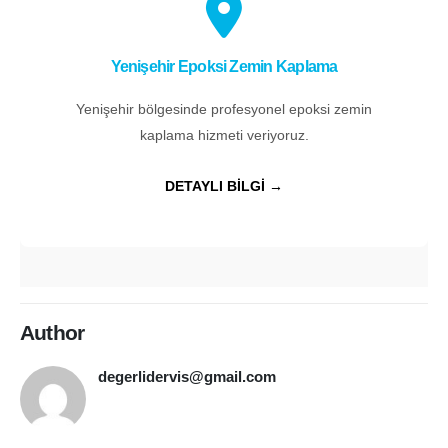
Yenişehir Epoksi Zemin Kaplama
Yenişehir bölgesinde profesyonel epoksi zemin
kaplama hizmeti veriyoruz.
DETAYLI BİLGİ →
Author
degerlidervis@gmail.com