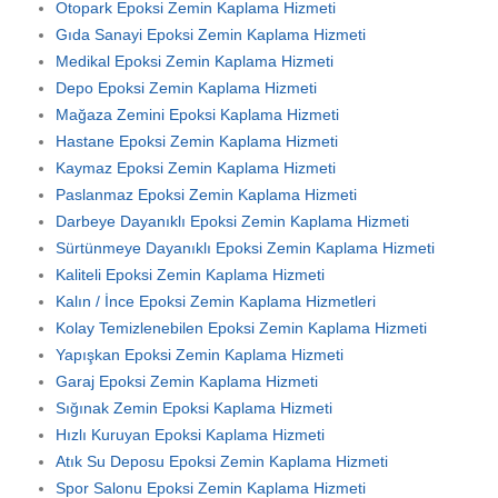
Otopark Epoksi Zemin Kaplama Hizmeti
Gıda Sanayi Epoksi Zemin Kaplama Hizmeti
Medikal Epoksi Zemin Kaplama Hizmeti
Depo Epoksi Zemin Kaplama Hizmeti
Mağaza Zemini Epoksi Kaplama Hizmeti
Hastane Epoksi Zemin Kaplama Hizmeti
Kaymaz Epoksi Zemin Kaplama Hizmeti
Paslanmaz Epoksi Zemin Kaplama Hizmeti
Darbeye Dayanıklı Epoksi Zemin Kaplama Hizmeti
Sürtünmeye Dayanıklı Epoksi Zemin Kaplama Hizmeti
Kaliteli Epoksi Zemin Kaplama Hizmeti
Kalın / İnce Epoksi Zemin Kaplama Hizmetleri
Kolay Temizlenebilen Epoksi Zemin Kaplama Hizmeti
Yapışkan Epoksi Zemin Kaplama Hizmeti
Garaj Epoksi Zemin Kaplama Hizmeti
Sığınak Zemin Epoksi Kaplama Hizmeti
Hızlı Kuruyan Epoksi Kaplama Hizmeti
Atık Su Deposu Epoksi Zemin Kaplama Hizmeti
Spor Salonu Epoksi Zemin Kaplama Hizmeti