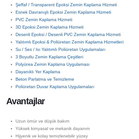
Şeffaf / Transparent Epoksi Zemin Kaplama Hizmeti
Esnek Davranışlı Epoksi Zemin Kaplama Hizmeti
PVC Zemin Kaplama Hizmeti
3D Epoksi Zemin Kaplama Hizmeti
Desenli Epoksi / Desenli PVC Zemin Kaplama Hizmeti
Yalıtımlı Epoksi & Poliüretan Zemin Kaplama Hizmetleri
Su / Ses / Isı Yalıtımlı Poliüretan Uygulamaları
3 Boyutlu Zemin Kaplama Çeşitleri
Polyürea Zemin Kaplama Uygulaması
Dayanıklı Yer Kaplama
Beton Parlatma ve Temizleme
Poliüretan Duvar Kaplama Uygulamaları
Avantajlar
Uzun ömür ve düşük bakım
Yüksek kimyasal ve mekanik dayanım
Hijyenik ve kolay temizlenebilir yüzey