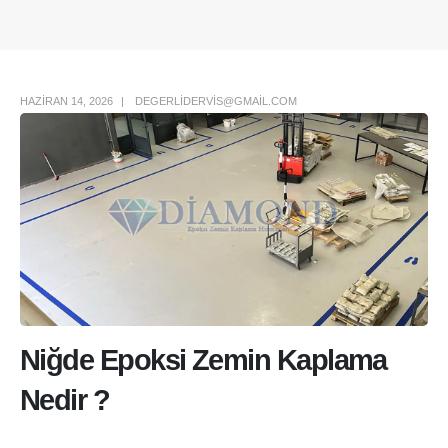
Author Box
HAZIRAN 14, 2026
DEGERLIDERVIS@GMAIL.COM
Niğde Epoksi Zemin Kaplama
Nedir ?