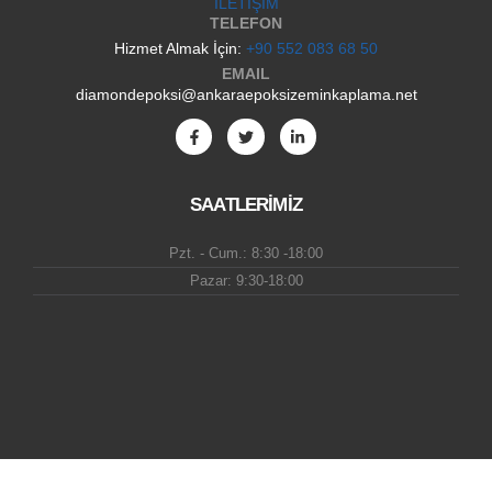
İLETİŞİM
TELEFON
Hizmet Almak İçin:
+90 552 083 68 50
EMAIL
diamondepoksi@ankaraepoksizeminkaplama.net
SAATLERİMİZ
Pzt. - Cum.: 8:30 -18:00
Pazar: 9:30-18:00