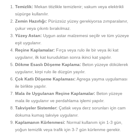
Temizlik:
Mekan titizlikle temizlenir; vakum veya elektrikli
süpürge kullanılır.
Zemin Hazırlığı:
Pürüzsüz yüzey gerekiyorsa zımparalanır,
çukur veya çıkıntı bırakılmaz.
Yüzey Astarı:
Uygun astar malzemesi seçilir ve tüm yüzeye
eşit uygulanır.
Reçine Kaplamalar:
Fırça veya rulo ile bir veya iki kat
uygulanır, ilk kat kuruduktan sonra ikinci kat yapılır.
Dökme Esaslı Döşeme Kaplama:
Beton yüzeye dökülerek
uygulanır, kirpi rulo ile düzgün yayılır.
Çok Katlı Döşeme Kaplaması:
Agrega yayma uygulaması
ile birlikte yapılır.
Mala ile Uygulanan Reçine Kaplamalar:
Beton yüzeye
mala ile uygulanır ve perdahlama işlemi yapılır.
Takviyeler Sistemler:
Çatlak veya derz sorunları için cam
dokuma kumaş takviye uygulanır.
Kaplamanın Kürlenmesi:
Normal kullanım için 1-3 gün,
yoğun temizlik veya trafik için 3-7 gün kürlenme gerekir.