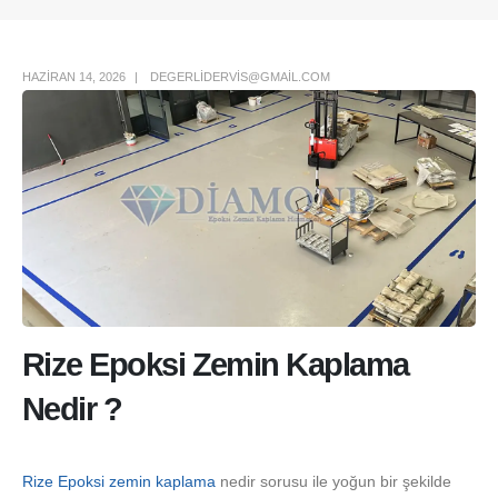
Author Box
HAZIRAN 14, 2026
DEGERLIDERVIS@GMAIL.COM
Rize Epoksi Zemin Kaplama
Nedir ?
Rize Epoksi zemin kaplama
nedir sorusu ile yoğun bir şekilde