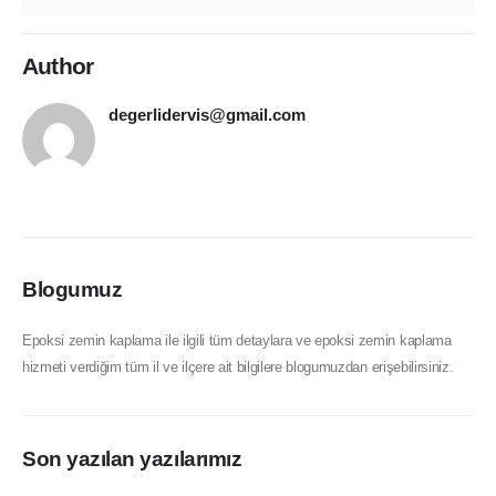
Author
degerlidervis@gmail.com
Blogumuz
Epoksi zemin kaplama ile ilgili tüm detaylara ve epoksi zemin kaplama
hizmeti verdiğim tüm il ve ilçere ait bilgilere blogumuzdan erişebilirsiniz.
Son yazılan yazılarımız