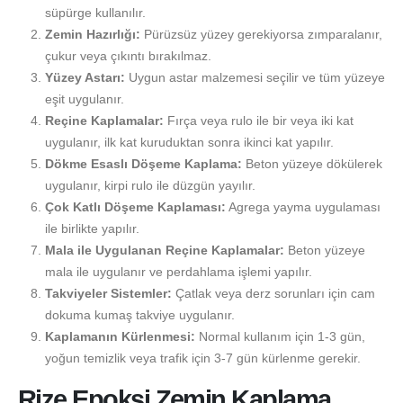
süpürge kullanılır.
Zemin Hazırlığı:
Pürüzsüz yüzey gerekiyorsa zımparalanır,
çukur veya çıkıntı bırakılmaz.
Yüzey Astarı:
Uygun astar malzemesi seçilir ve tüm yüzeye
eşit uygulanır.
Reçine Kaplamalar:
Fırça veya rulo ile bir veya iki kat
uygulanır, ilk kat kuruduktan sonra ikinci kat yapılır.
Dökme Esaslı Döşeme Kaplama:
Beton yüzeye dökülerek
uygulanır, kirpi rulo ile düzgün yayılır.
Çok Katlı Döşeme Kaplaması:
Agrega yayma uygulaması
ile birlikte yapılır.
Mala ile Uygulanan Reçine Kaplamalar:
Beton yüzeye
mala ile uygulanır ve perdahlama işlemi yapılır.
Takviyeler Sistemler:
Çatlak veya derz sorunları için cam
dokuma kumaş takviye uygulanır.
Kaplamanın Kürlenmesi:
Normal kullanım için 1-3 gün,
yoğun temizlik veya trafik için 3-7 gün kürlenme gerekir.
Rize Epoksi Zemin Kaplama