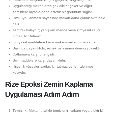
Uygulandığı mekanlarda çok dikkat çeker ve diğer
zeminlere kıyasla daha estetik bir görünüm sağlar.
Hızlı uygulanması sayesinde mekan daha çabuk aktif hale
gelir.
Temizlik kolaydır; yapışkan madde veya kimyasal kalıcı
olmaz, toz tutmaz.
Kimyasal maddelere karşı mükemmel koruma sağlar.
Basınca dayanıklıdır, esnek ve aşınma direnci yüksektir.
Çatlamaya karşı dirençlidir.
Sıvı maddelere karşı dayanıklıdır.
Hijyenik yüzeyler sağlar, kir tutmaz ve temizlenmesi
kolaydır.
Rize Epoksi Zemin Kaplama
Uygulaması Adım Adım
Temizlik:
Mekan titizlikle temizlenir; vakum veya elektrikli