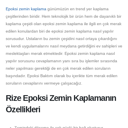
Epoksi zemin kaplama
günümüzün en trend yer kaplama
çeşitlerinden biridir. Hem teknolojik bir ürün hem de dayanıklı bir
kaplama çeşidi olan epoksi zemin kaplama ile ilgili en çok merak
edilen konulardan biri de epoksi zemin kaplama nasıl yapılır
sorusudur. Ustaların bu zemin çeşidini nasıl ortaya çıkardığını
ve kendi uygulamalarını nasıl meydana getirdiğini ev sahipleri ve
meslektaşları merak etmektedir. Epoksi zemin kaplama nasıl
yapılır sorusunu cevaplamanın yanı sıra bu işlemler sırasında
neler yapılması gerektiği de en çok merak edilen soruların
başındadır. Epoksi Baktım olarak bu içerikte tüm merak edilen
soruların cevaplarını vermeye çalışacağız.
Rize Epoksi Zemin Kaplamanın
Özellikleri
Zemindeki döşeme ile çok güçlü bir bağ oluşturur.