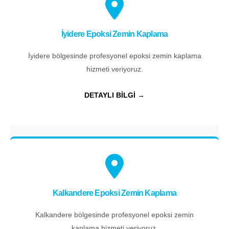
İyidere Epoksi Zemin Kaplama
İyidere bölgesinde profesyonel epoksi zemin kaplama
hizmeti veriyoruz.
DETAYLI BİLGİ →
Kalkandere Epoksi Zemin Kaplama
Kalkandere bölgesinde profesyonel epoksi zemin
kaplama hizmeti veriyoruz.