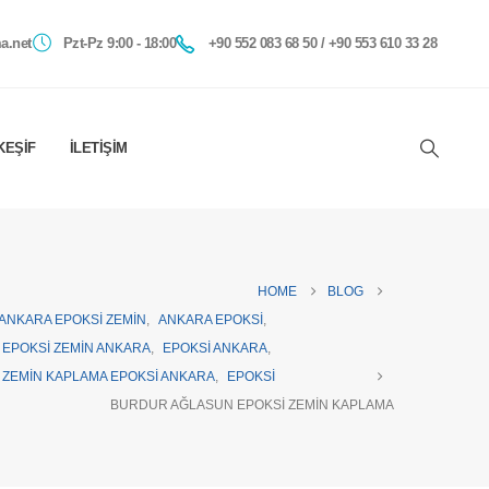
a.net
Pzt-Pz 9:00 - 18:00
+90 552 083 68 50 / +90 553 610 33 28
KEŞIF
İLETIŞIM
HOME
BLOG
ANKARA EPOKSI ZEMIN
,
ANKARA EPOKSI
,
EPOKSI ZEMIN ANKARA
,
EPOKSI ANKARA
,
ZEMIN KAPLAMA EPOKSI ANKARA
,
EPOKSI
BURDUR AĞLASUN EPOKSI ZEMIN KAPLAMA