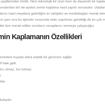
itlerinden biridir. Hem teknolojik bir ürün hem de dayanıklı bir kapl
konulardan biri de epoksi zemin kaplama nasıl yapılır sorusudur. Ustala
larını nasıl meydana getirdiğini ev sahipleri ve meslektaşları merak etm
n yanı sıra bu işlemler sırasında neler yapılması gerektiği de en çok 
ikte tüm merak edilen soruların cevaplarını vermeye çalışacağız.
in Kaplamanın Özellikleri
minlere kıyasla daha estetik bir görünüm sağlar.
 hale gelir.
ıcı olmaz, toz tutmaz.
.
tir.
kolaydır.