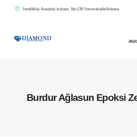
İvedikköy Anadolu bulvarı. No:139 Yenimahalle/Ankara
ANA
Burdur Ağlasun Epoksi Z