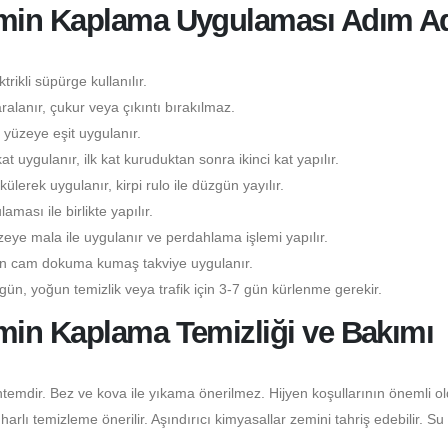
emin Kaplama Uygulaması Adım A
rikli süpürge kullanılır.
lanır, çukur veya çıkıntı bırakılmaz.
yüzeye eşit uygulanır.
kat uygulanır, ilk kat kuruduktan sonra ikinci kat yapılır.
lerek uygulanır, kirpi rulo ile düzgün yayılır.
ası ile birlikte yapılır.
eye mala ile uygulanır ve perdahlama işlemi yapılır.
çin cam dokuma kumaş takviye uygulanır.
gün, yoğun temizlik veya trafik için 3-7 gün kürlenme gerekir.
min Kaplama Temizliği ve Bakımı
temdir. Bez ve kova ile yıkama önerilmez. Hijyen koşullarının önemli o
lı temizleme önerilir. Aşındırıcı kimyasallar zemini tahriş edebilir. Su 