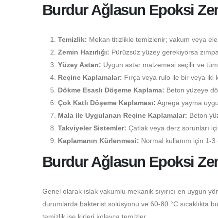
Burdur Ağlasun Epoksi Z
Temizlik:
Mekan titizlikle temizlenir; vakum veya elekt
Zemin Hazırlığı:
Pürüzsüz yüzey gerekiyorsa zımpara
Yüzey Astarı:
Uygun astar malzemesi seçilir ve tüm 
Reçine Kaplamalar:
Fırça veya rulo ile bir veya iki 
Dökme Esaslı Döşeme Kaplama:
Beton yüzeye dökü
Çok Katlı Döşeme Kaplaması:
Agrega yayma uygulam
Mala ile Uygulanan Reçine Kaplamalar:
Beton yüz
Takviyeler Sistemler:
Çatlak veya derz sorunları i
Kaplamanın Kürlenmesi:
Normal kullanım için 1-3 
Burdur Ağlasun Epoksi Ze
Genel olarak ıslak vakumlu mekanik sıyırıcı en uygun yön
durumlarda bakterist solüsyonu ve 60-80 °C sıcaklıkta buhar
temizlik ise kirleri kolayca temizler.