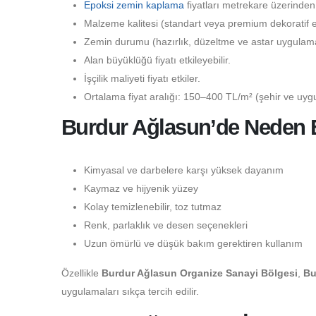
Epoksi zemin kaplama
fiyatları metrekare üzerinden
Malzeme kalitesi (standart veya premium dekoratif epo
Zemin durumu (hazırlık, düzeltme ve astar uygulaması
Alan büyüklüğü fiyatı etkileyebilir.
İşçilik maliyeti fiyatı etkiler.
Ortalama fiyat aralığı: 150–400 TL/m² (şehir ve uygu
Burdur Ağlasun’de Neden E
Kimyasal ve darbelere karşı yüksek dayanım
Kaymaz ve hijyenik yüzey
Kolay temizlenebilir, toz tutmaz
Renk, parlaklık ve desen seçenekleri
Uzun ömürlü ve düşük bakım gerektiren kullanım
Özellikle
Burdur Ağlasun Organize Sanayi Bölgesi
,
Bu
uygulamaları sıkça tercih edilir.