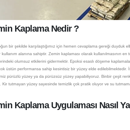
min Kaplama Nedir ?
oğun bir şekilde karşılaştığımız için hemen cevaplama gereği duyduk el
 kullanım alanına sahiptir. Zemin kaplaması olarak kullanılmasının en 
erindeki olumsuz etkilerini gidermektir. Epoksi esaslı döşeme kaplamala
 üstün performansa sahip kesintisiz bir yüzey elde edilebilmektedir. 
miz pürüzlü yüzey ya da pürüzsüz yüzey yapabiliyoruz. Binbir çeşit ren
z. Kir tutmayan yüzey sayesinde temizlik çok pratik oluyor ve su tutmam
in Kaplama Uygulaması Nasıl Yap