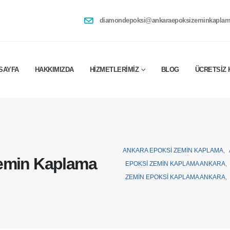
diamondepoksi@ankaraepoksizeminkaplam
SAYFA
HAKKIMIZDA
HIZMETLERIMIZ
BLOG
ÜCRETSIZ 
ANKARA EPOKSI ZEMIN KAPLAMA
,
emin Kaplama
EPOKSI ZEMIN KAPLAMA ANKARA
,
ZEMIN EPOKSI KAPLAMA ANKARA
,