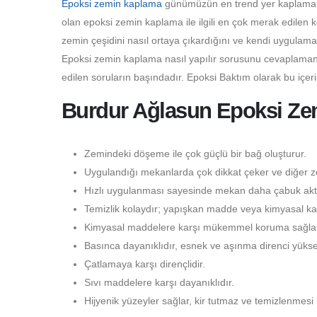
Epoksi zemin kaplama
günümüzün en trend yer kaplama çeş
olan epoksi zemin kaplama ile ilgili en çok merak edilen 
zemin çeşidini nasıl ortaya çıkardığını ve kendi uygulama
Epoksi zemin kaplama nasıl yapılır sorusunu cevaplamanı
edilen soruların başındadır. Epoksi Baktım olarak bu içer
Burdur Ağlasun Epoksi Zem
Zemindeki döşeme ile çok güçlü bir bağ oluşturur.
Uygulandığı mekanlarda çok dikkat çeker ve diğer ze
Hızlı uygulanması sayesinde mekan daha çabuk aktif
Temizlik kolaydır; yapışkan madde veya kimyasal kal
Kimyasal maddelere karşı mükemmel koruma sağlar
Basınca dayanıklıdır, esnek ve aşınma direnci yüksek
Çatlamaya karşı dirençlidir.
Sıvı maddelere karşı dayanıklıdır.
Hijyenik yüzeyler sağlar, kir tutmaz ve temizlenmesi 