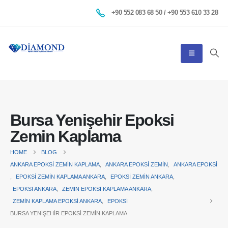
+90 552 083 68 50 / +90 553 610 33 28
Bursa Yenişehir Epoksi
Zemin Kaplama
HOME
BLOG
ANKARA EPOKSI ZEMIN KAPLAMA
,
ANKARA EPOKSI ZEMIN
,
ANKARA EPOKSI
,
EPOKSI ZEMIN KAPLAMA ANKARA
,
EPOKSI ZEMIN ANKARA
,
EPOKSI ANKARA
,
ZEMIN EPOKSI KAPLAMA ANKARA
,
ZEMIN KAPLAMA EPOKSI ANKARA
,
EPOKSI
BURSA YENIŞEHIR EPOKSI ZEMIN KAPLAMA