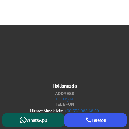
Hakkımızda
ADDRESS
İLETİŞİM
TELEFON
Hizmet Almak İçin:
+90 552 083 68 50
EMAIL
WhatsApp
Telefon
diamondepoksi@ankaraepoksizeminkaplama.net