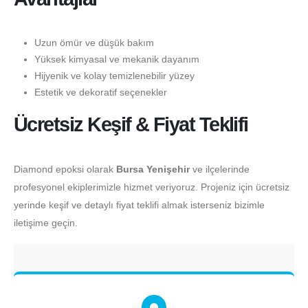
Uzun ömür ve düşük bakım
Yüksek kimyasal ve mekanik dayanım
Hijyenik ve kolay temizlenebilir yüzey
Estetik ve dekoratif seçenekler
Ücretsiz Keşif & Fiyat Teklifi
Diamond epoksi olarak
Bursa Yenişehir
ve ilçelerinde
profesyonel ekiplerimizle hizmet veriyoruz. Projeniz için ücretsiz
yerinde keşif ve detaylı fiyat teklifi almak isterseniz bizimle
iletişime geçin.