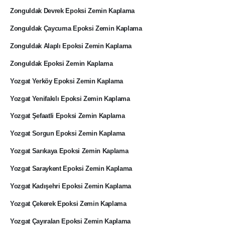
Zonguldak Devrek Epoksi Zemin Kaplama
Zonguldak Çaycuma Epoksi Zemin Kaplama
Zonguldak Alaplı Epoksi Zemin Kaplama
Zonguldak Epoksi Zemin Kaplama
Yozgat Yerköy Epoksi Zemin Kaplama
Yozgat Yenifakılı Epoksi Zemin Kaplama
Yozgat Şefaatli Epoksi Zemin Kaplama
Yozgat Sorgun Epoksi Zemin Kaplama
Yozgat Sarıkaya Epoksi Zemin Kaplama
Yozgat Saraykent Epoksi Zemin Kaplama
Yozgat Kadışehri Epoksi Zemin Kaplama
Yozgat Çekerek Epoksi Zemin Kaplama
Yozgat Çayıralan Epoksi Zemin Kaplama