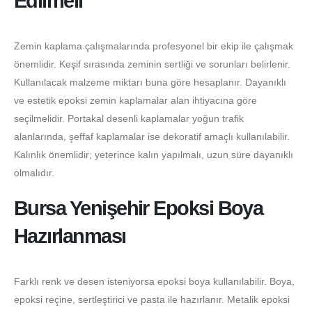
Edilmeli
Zemin kaplama çalışmalarında profesyonel bir ekip ile çalışmak
önemlidir. Keşif sırasında zeminin sertliği ve sorunları belirlenir.
Kullanılacak malzeme miktarı buna göre hesaplanır. Dayanıklı
ve estetik epoksi zemin kaplamalar alan ihtiyacına göre
seçilmelidir. Portakal desenli kaplamalar yoğun trafik
alanlarında, şeffaf kaplamalar ise dekoratif amaçlı kullanılabilir.
Kalınlık önemlidir; yeterince kalın yapılmalı, uzun süre dayanıklı
olmalıdır.
Bursa Yenişehir Epoksi Boya
Hazırlanması
Farklı renk ve desen isteniyorsa epoksi boya kullanılabilir. Boya,
epoksi reçine, sertleştirici ve pasta ile hazırlanır. Metalik epoksi