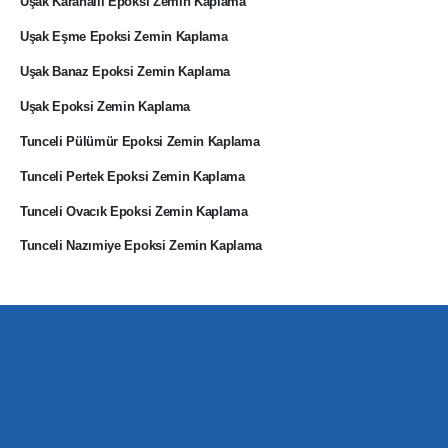
Uşak Karahallı Epoksi Zemin Kaplama
Uşak Eşme Epoksi Zemin Kaplama
Uşak Banaz Epoksi Zemin Kaplama
Uşak Epoksi Zemin Kaplama
Tunceli Pülümür Epoksi Zemin Kaplama
Tunceli Pertek Epoksi Zemin Kaplama
Tunceli Ovacık Epoksi Zemin Kaplama
Tunceli Nazımiye Epoksi Zemin Kaplama