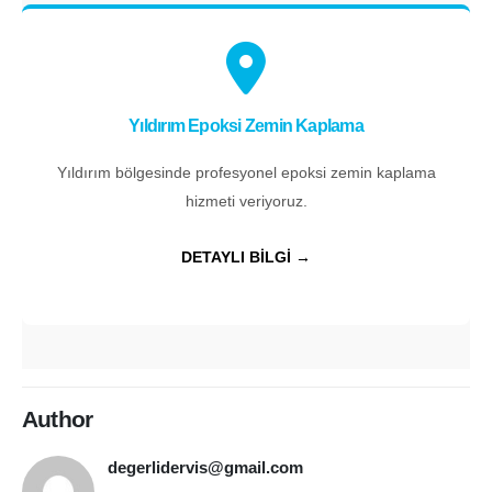
Yıldırım Epoksi Zemin Kaplama
Yıldırım bölgesinde profesyonel epoksi zemin kaplama
hizmeti veriyoruz.
DETAYLI BİLGİ →
Author
degerlidervis@gmail.com