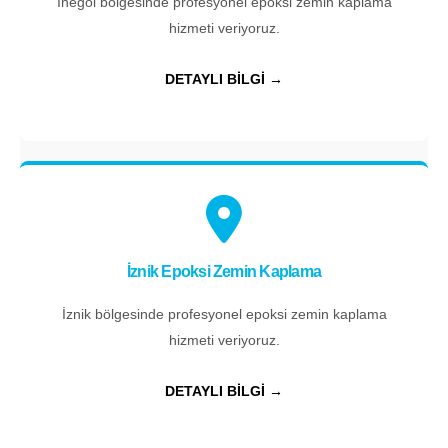
İnegöl bölgesinde profesyonel epoksi zemin kaplama
hizmeti veriyoruz.
DETAYLI BİLGİ →
İznik Epoksi Zemin Kaplama
İznik bölgesinde profesyonel epoksi zemin kaplama
hizmeti veriyoruz.
DETAYLI BİLGİ →