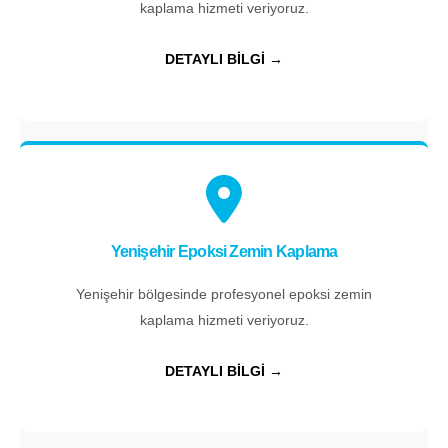
kaplama hizmeti veriyoruz.
DETAYLI BİLGİ →
Yenişehir Epoksi Zemin Kaplama
Yenişehir bölgesinde profesyonel epoksi zemin
kaplama hizmeti veriyoruz.
DETAYLI BİLGİ →