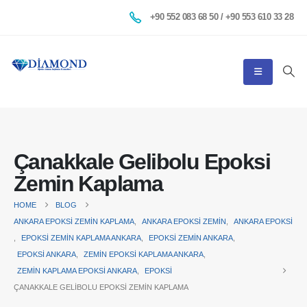
+90 552 083 68 50 / +90 553 610 33 28
Çanakkale Gelibolu Epoksi
Zemin Kaplama
HOME
BLOG
ANKARA EPOKSI ZEMIN KAPLAMA
,
ANKARA EPOKSI ZEMIN
,
ANKARA EPOKSI
,
EPOKSI ZEMIN KAPLAMA ANKARA
,
EPOKSI ZEMIN ANKARA
,
EPOKSI ANKARA
,
ZEMIN EPOKSI KAPLAMA ANKARA
,
ZEMIN KAPLAMA EPOKSI ANKARA
,
EPOKSI
ÇANAKKALE GELIBOLU EPOKSI ZEMIN KAPLAMA