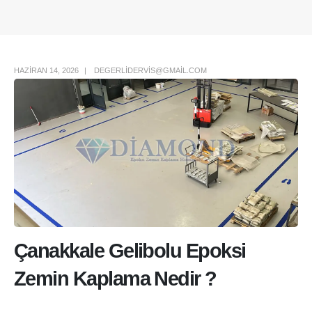
Author Box
HAZIRAN 14, 2026
DEGERLIDERVIS@GMAIL.COM
Çanakkale Gelibolu Epoksi
Zemin Kaplama Nedir ?