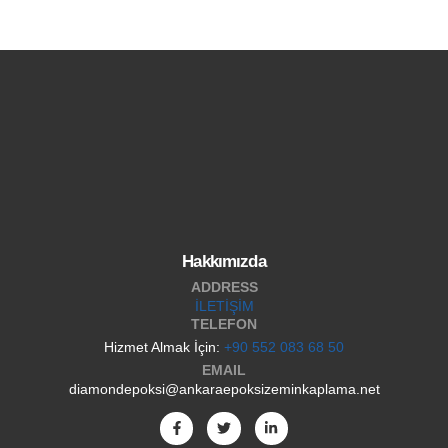
Hakkımızda
ADDRESS
İLETİŞİM
TELEFON
Hizmet Almak İçin:
+90 552 083 68 50
EMAIL
diamondepoksi@ankaraepoksizeminkaplama.net