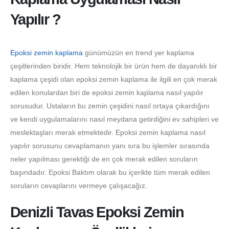
Yapılır ?
Epoksi zemin kaplama
günümüzün en trend yer kaplama
çeşitlerinden biridir. Hem teknolojik bir ürün hem de dayanıklı bir
kaplama çeşidi olan epoksi zemin kaplama ile ilgili en çok merak
edilen konulardan biri de epoksi zemin kaplama nasıl yapılır
sorusudur. Ustaların bu zemin çeşidini nasıl ortaya çıkardığını
ve kendi uygulamalarını nasıl meydana getirdiğini ev sahipleri ve
meslektaşları merak etmektedir. Epoksi zemin kaplama nasıl
yapılır sorusunu cevaplamanın yanı sıra bu işlemler sırasında
neler yapılması gerektiği de en çok merak edilen soruların
başındadır. Epoksi Baktım olarak bu içerikte tüm merak edilen
soruların cevaplarını vermeye çalışacağız.
Denizli Tavas Epoksi Zemin