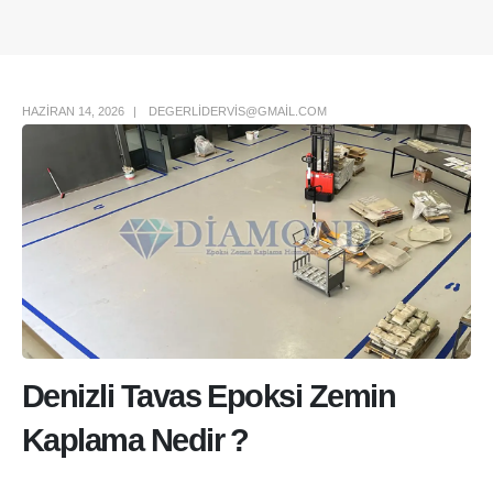
Author Box
HAZIRAN 14, 2026
DEGERLIDERVIS@GMAIL.COM
Denizli Tavas Epoksi Zemin
Kaplama Nedir ?