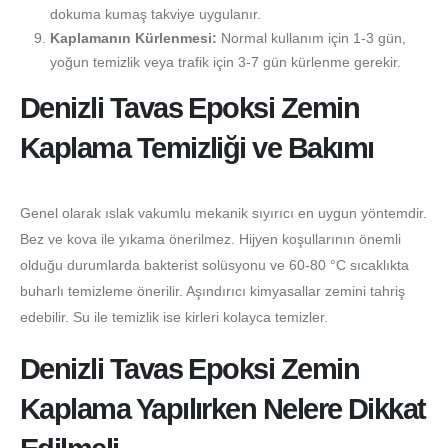
dokuma kumaş takviye uygulanır.
Kaplamanın Kürlenmesi:
Normal kullanım için 1-3 gün,
yoğun temizlik veya trafik için 3-7 gün kürlenme gerekir.
Denizli Tavas Epoksi Zemin
Kaplama Temizliği ve Bakımı
Genel olarak ıslak vakumlu mekanik sıyırıcı en uygun yöntemdir.
Bez ve kova ile yıkama önerilmez. Hijyen koşullarının önemli
olduğu durumlarda bakterist solüsyonu ve 60-80 °C sıcaklıkta
buharlı temizleme önerilir. Aşındırıcı kimyasallar zemini tahriş
edebilir. Su ile temizlik ise kirleri kolayca temizler.
Denizli Tavas Epoksi Zemin
Kaplama Yapılırken Nelere Dikkat