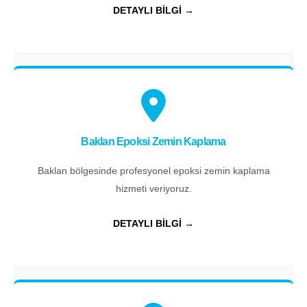
DETAYLI BİLGİ →
Baklan Epoksi Zemin Kaplama
Baklan bölgesinde profesyonel epoksi zemin kaplama
hizmeti veriyoruz.
DETAYLI BİLGİ →