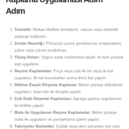
Adım
Temizlik:
Mekan titizlikle temizlenir; vakum veya elektrikli
süpürge kullanılır.
Zemin Hazırlığı:
Pürüzsüz yüzey gerekiyorsa zımparalanır,
çukur veya çıkıntı bırakılmaz.
Yüzey Astarı:
Uygun astar malzemesi seçilir ve tüm yüzeye
eşit uygulanır.
Reçine Kaplamalar:
Fırça veya rulo ile bir veya iki kat
uygulanır, ilk kat kuruduktan sonra ikinci kat yapılır.
Dökme Esaslı Döşeme Kaplama:
Beton yüzeye dökülerek
uygulanır, kirpi rulo ile düzgün yayılır.
Çok Katlı Döşeme Kaplaması:
Agrega yayma uygulaması
ile birlikte yapılır.
Mala ile Uygulanan Reçine Kaplamalar:
Beton yüzeye
mala ile uygulanır ve perdahlama işlemi yapılır.
Takviyeler Sistemler:
Çatlak veya derz sorunları için cam