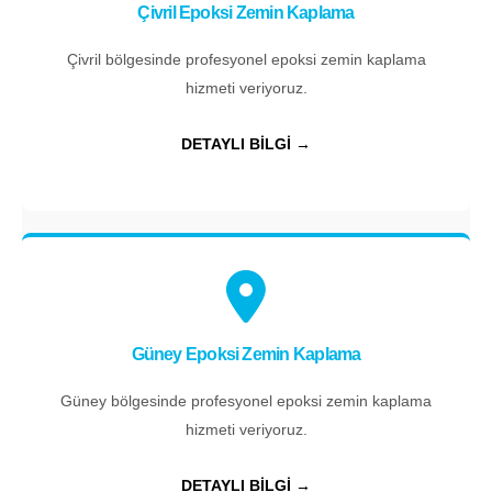
Çivril Epoksi Zemin Kaplama
Çivril bölgesinde profesyonel epoksi zemin kaplama
hizmeti veriyoruz.
DETAYLI BİLGİ →
Güney Epoksi Zemin Kaplama
Güney bölgesinde profesyonel epoksi zemin kaplama
hizmeti veriyoruz.
DETAYLI BİLGİ →