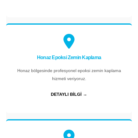
Honaz Epoksi Zemin Kaplama
Honaz bölgesinde profesyonel epoksi zemin kaplama
hizmeti veriyoruz.
DETAYLI BİLGİ →