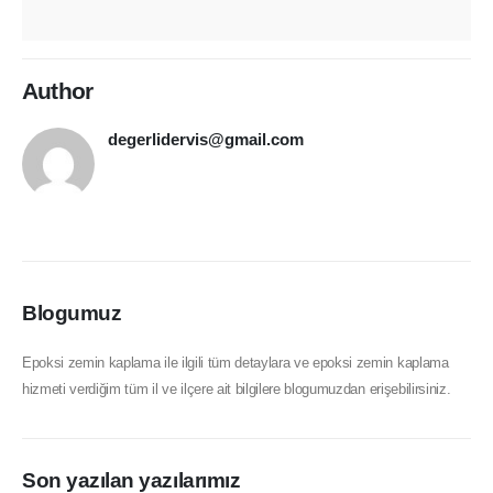
Author
degerlidervis@gmail.com
Blogumuz
Epoksi zemin kaplama ile ilgili tüm detaylara ve epoksi zemin kaplama
hizmeti verdiğim tüm il ve ilçere ait bilgilere blogumuzdan erişebilirsiniz.
Son yazılan yazılarımız