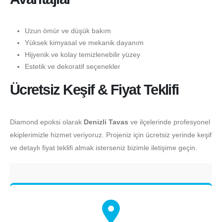
Uzun ömür ve düşük bakım
Yüksek kimyasal ve mekanik dayanım
Hijyenik ve kolay temizlenebilir yüzey
Estetik ve dekoratif seçenekler
Ücretsiz Keşif & Fiyat Teklifi
Diamond epoksi olarak
Denizli Tavas
ve ilçelerinde profesyonel
ekiplerimizle hizmet veriyoruz. Projeniz için ücretsiz yerinde keşif
ve detaylı fiyat teklifi almak isterseniz bizimle iletişime geçin.