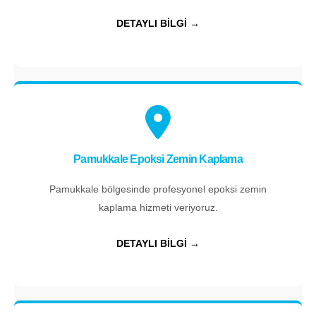
DETAYLI BİLGİ →
Pamukkale Epoksi Zemin Kaplama
Pamukkale bölgesinde profesyonel epoksi zemin
kaplama hizmeti veriyoruz.
DETAYLI BİLGİ →