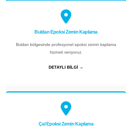
Buldan Epoksi Zemin Kaplama
Buldan bölgesinde profesyonel epoksi zemin kaplama
hizmeti veriyoruz.
DETAYLI BİLGİ →
Çal Epoksi Zemin Kaplama