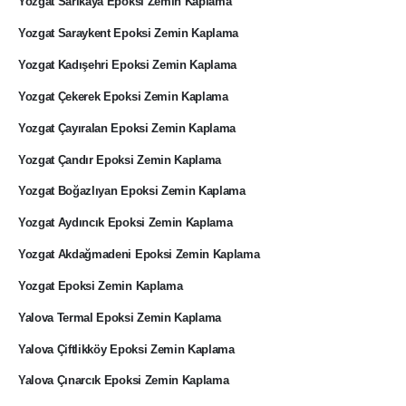
Yozgat Sarıkaya Epoksi Zemin Kaplama
Yozgat Saraykent Epoksi Zemin Kaplama
Yozgat Kadışehri Epoksi Zemin Kaplama
Yozgat Çekerek Epoksi Zemin Kaplama
Yozgat Çayıralan Epoksi Zemin Kaplama
Yozgat Çandır Epoksi Zemin Kaplama
Yozgat Boğazlıyan Epoksi Zemin Kaplama
Yozgat Aydıncık Epoksi Zemin Kaplama
Yozgat Akdağmadeni Epoksi Zemin Kaplama
Yozgat Epoksi Zemin Kaplama
Yalova Termal Epoksi Zemin Kaplama
Yalova Çiftlikköy Epoksi Zemin Kaplama
Yalova Çınarcık Epoksi Zemin Kaplama