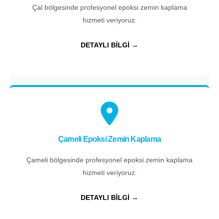
Çal bölgesinde profesyonel epoksi zemin kaplama
hizmeti veriyoruz.
DETAYLI BİLGİ →
Çameli Epoksi Zemin Kaplama
Çameli bölgesinde profesyonel epoksi zemin kaplama
hizmeti veriyoruz.
DETAYLI BİLGİ →