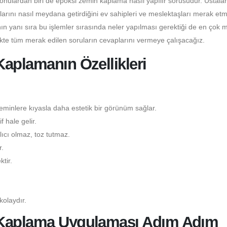
konulardan biri de epoksi zemin kaplama nasıl yapılır sorusudur. Ustala
larını nasıl meydana getirdiğini ev sahipleri ve meslektaşları merak etm
n yanı sıra bu işlemler sırasında neler yapılması gerektiği de en çok 
ikte tüm merak edilen soruların cevaplarını vermeye çalışacağız.
aplamanın Özellikleri
minlere kıyasla daha estetik bir görünüm sağlar.
 hale gelir.
ıcı olmaz, toz tutmaz.
.
tir.
kolaydır.
 Kaplama Uygulaması Adım Adım