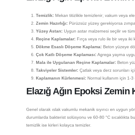
Temizlik:
Mekan titizlikle temizlenir; vakum veya elekt
Zemin Hazırlığı:
Pürüzsüz yüzey gerekiyorsa zımpara
Yüzey Astarı:
Uygun astar malzemesi seçilir ve tüm 
Reçine Kaplamalar:
Fırça veya rulo ile bir veya iki 
Dökme Esaslı Döşeme Kaplama:
Beton yüzeye dökü
Çok Katlı Döşeme Kaplaması:
Agrega yayma uygulam
Mala ile Uygulanan Reçine Kaplamalar:
Beton yüz
Takviyeler Sistemler:
Çatlak veya derz sorunları i
Kaplamanın Kürlenmesi:
Normal kullanım için 1-3 
Elazığ Ağın Epoksi Zemin 
Genel olarak ıslak vakumlu mekanik sıyırıcı en uygun yön
durumlarda bakterist solüsyonu ve 60-80 °C sıcaklıkta buhar
temizlik ise kirleri kolayca temizler.