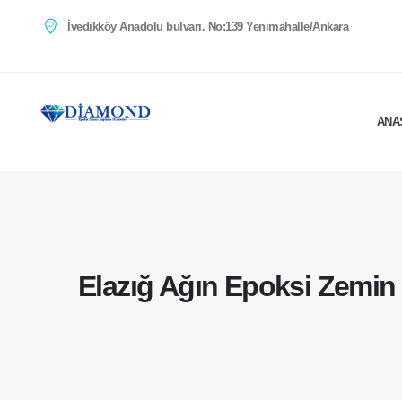
İvedikköy Anadolu bulvarı. No:139 Yenimahalle/Ankara
ANA
Elazığ Ağın Epoksi Zemi