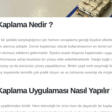
Kaplama Nedir ?
 bir şekilde karşılaştığımız için hemen cevaplama gereği duyduk elbett
m alanına sahiptir. Zemin kaplaması olarak kullanılmasının en temel a
ki olumsuz etkilerini gidermektir. Epoksi esaslı döşeme kaplamaları uyg
ormansa sahip kesintisiz bir yüzey elde edilebilmektedir. İsteğe bağlı 
üzey ya da pürüzsüz yüzey yapabiliyoruz. Binbir çeşit renk seçeneği il
y sayesinde temizlik çok pratik oluyor ve su tutmama avantajı da müşter
Kaplama Uygulaması Nasıl Yapılır
itlerinden biridir. Hem teknolojik bir ürün hem de dayanıklı bir kapl