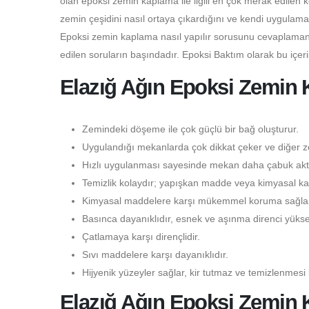
olan epoksi zemin kaplama ile ilgili en çok merak edilen 
zemin çeşidini nasıl ortaya çıkardığını ve kendi uygulama
Epoksi zemin kaplama nasıl yapılır sorusunu cevaplamanı
edilen soruların başındadır. Epoksi Baktım olarak bu içer
Elazığ Ağın Epoksi Zemin K
Zemindeki döşeme ile çok güçlü bir bağ oluşturur.
Uygulandığı mekanlarda çok dikkat çeker ve diğer ze
Hızlı uygulanması sayesinde mekan daha çabuk aktif
Temizlik kolaydır; yapışkan madde veya kimyasal kal
Kimyasal maddelere karşı mükemmel koruma sağlar
Basınca dayanıklıdır, esnek ve aşınma direnci yüksek
Çatlamaya karşı dirençlidir.
Sıvı maddelere karşı dayanıklıdır.
Hijyenik yüzeyler sağlar, kir tutmaz ve temizlenmesi 
Elazığ Ağın Epoksi Zemin