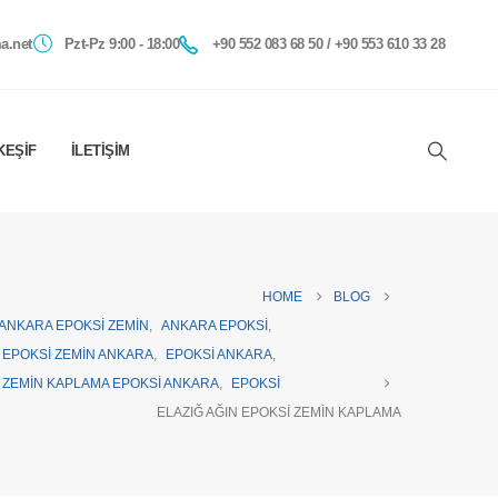
a.net
Pzt-Pz 9:00 - 18:00
+90 552 083 68 50 / +90 553 610 33 28
KEŞIF
İLETIŞIM
HOME
BLOG
ANKARA EPOKSI ZEMIN
,
ANKARA EPOKSI
,
EPOKSI ZEMIN ANKARA
,
EPOKSI ANKARA
,
ZEMIN KAPLAMA EPOKSI ANKARA
,
EPOKSI
ELAZIĞ AĞIN EPOKSI ZEMIN KAPLAMA