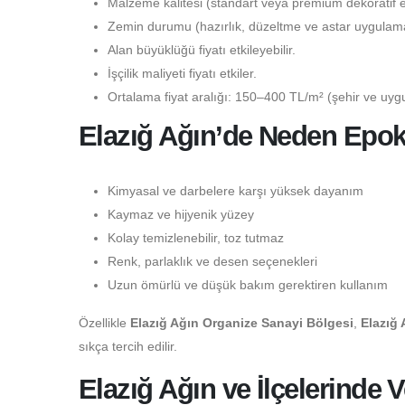
Malzeme kalitesi (standart veya premium dekoratif epo
Zemin durumu (hazırlık, düzeltme ve astar uygulaması
Alan büyüklüğü fiyatı etkileyebilir.
İşçilik maliyeti fiyatı etkiler.
Ortalama fiyat aralığı: 150–400 TL/m² (şehir ve uygu
Elazığ Ağın’de Neden Epoks
Kimyasal ve darbelere karşı yüksek dayanım
Kaymaz ve hijyenik yüzey
Kolay temizlenebilir, toz tutmaz
Renk, parlaklık ve desen seçenekleri
Uzun ömürlü ve düşük bakım gerektiren kullanım
Özellikle
Elazığ Ağın Organize Sanayi Bölgesi
,
Elazığ
sıkça tercih edilir.
Elazığ Ağın ve İlçelerinde 