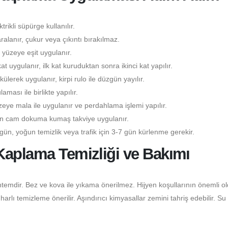
rikli süpürge kullanılır.
lanır, çukur veya çıkıntı bırakılmaz.
yüzeye eşit uygulanır.
kat uygulanır, ilk kat kuruduktan sonra ikinci kat yapılır.
lerek uygulanır, kirpi rulo ile düzgün yayılır.
ası ile birlikte yapılır.
eye mala ile uygulanır ve perdahlama işlemi yapılır.
çin cam dokuma kumaş takviye uygulanır.
gün, yoğun temizlik veya trafik için 3-7 gün kürlenme gerekir.
Kaplama Temizliği ve Bakımı
temdir. Bez ve kova ile yıkama önerilmez. Hijyen koşullarının önemli o
lı temizleme önerilir. Aşındırıcı kimyasallar zemini tahriş edebilir. Su 