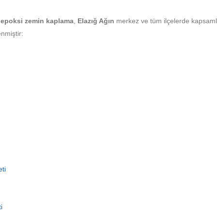
epoksi zemin kaplama
,
Elazığ Ağın
merkez ve tüm ilçelerde kapsaml
nmiştir:
ti
i