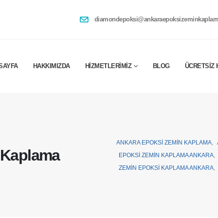
diamondepoksi@ankaraepoksizeminkaplam
SAYFA
HAKKIMIZDA
HIZMETLERIMIZ
BLOG
ÜCRETSIZ 
ANKARA EPOKSI ZEMIN KAPLAMA
,
n Kaplama
EPOKSI ZEMIN KAPLAMA ANKARA
,
ZEMIN EPOKSI KAPLAMA ANKARA
,