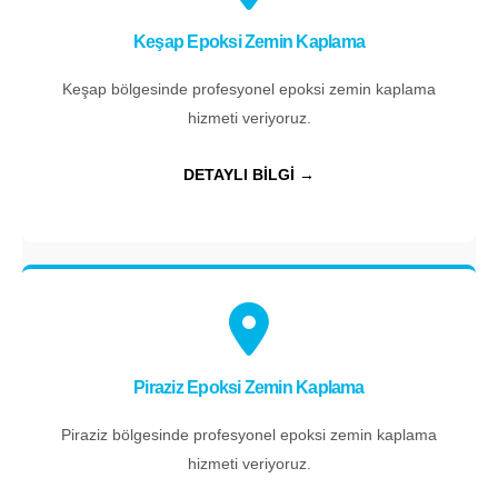
Keşap Epoksi Zemin Kaplama
Keşap bölgesinde profesyonel epoksi zemin kaplama
hizmeti veriyoruz.
DETAYLI BİLGİ →
Piraziz Epoksi Zemin Kaplama
Piraziz bölgesinde profesyonel epoksi zemin kaplama
hizmeti veriyoruz.