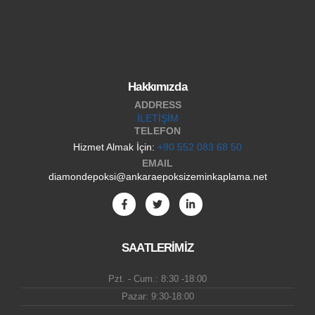
Hakkımızda
ADDRESS
İLETİŞİM
TELEFON
Hizmet Almak İçin:
+90 552 083 68 50
EMAIL
diamondepoksi@ankaraepoksizeminkaplama.net
SAATLERİMİZ
Pzt. - Cum.: 8:30 -18:00
Pazar: 9:30-18:00