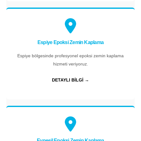
Espiye Epoksi Zemin Kaplama
Espiye bölgesinde profesyonel epoksi zemin kaplama
hizmeti veriyoruz.
DETAYLI BİLGİ →
Eynesil Epoksi Zemin Kaplama