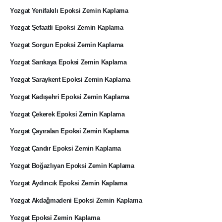
Yozgat Yenifakılı Epoksi Zemin Kaplama
Yozgat Şefaatli Epoksi Zemin Kaplama
Yozgat Sorgun Epoksi Zemin Kaplama
Yozgat Sarıkaya Epoksi Zemin Kaplama
Yozgat Saraykent Epoksi Zemin Kaplama
Yozgat Kadışehri Epoksi Zemin Kaplama
Yozgat Çekerek Epoksi Zemin Kaplama
Yozgat Çayıralan Epoksi Zemin Kaplama
Yozgat Çandır Epoksi Zemin Kaplama
Yozgat Boğazlıyan Epoksi Zemin Kaplama
Yozgat Aydıncık Epoksi Zemin Kaplama
Yozgat Akdağmadeni Epoksi Zemin Kaplama
Yozgat Epoksi Zemin Kaplama