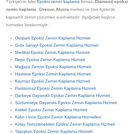
Türkiye’nin lider
Epoksi zemin kaplama
firması
Diamond epoksi
zemin kaplama
,
Giresun Alucra
merkez ve tüm ilçelerde
kapsamlı zemin çözümleri sunmaktadır. Aşağıdaki başlıca
hizmetler listelenmiştir:
Otopark Epoksi Zemin Kaplama Hizmeti
Gıda Sanayi Epoksi Zemin Kaplama Hizmeti
Medikal Epoksi Zemin Kaplama Hizmeti
Depo Epoksi Zemin Kaplama Hizmeti
Mağaza Zemini Epoksi Kaplama Hizmeti
Hastane Epoksi Zemin Kaplama Hizmeti
Kaymaz Epoksi Zemin Kaplama Hizmeti
Paslanmaz Epoksi Zemin Kaplama Hizmeti
Darbeye Dayanıklı Epoksi Zemin Kaplama Hizmeti
Sürtünmeye Dayanıklı Epoksi Zemin Kaplama Hizmeti
Kaliteli Epoksi Zemin Kaplama Hizmeti
Kalın / İnce Epoksi Zemin Kaplama Hizmetleri
Kolay Temizlenebilen Epoksi Zemin Kaplama Hizmeti
Yapışkan Epoksi Zemin Kaplama Hizmeti