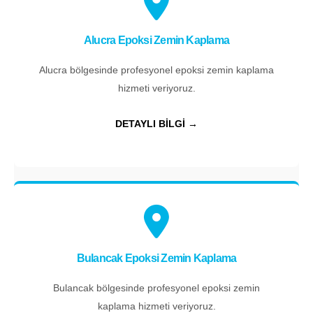
Alucra Epoksi Zemin Kaplama
Alucra bölgesinde profesyonel epoksi zemin kaplama
hizmeti veriyoruz.
DETAYLI BİLGİ →
Bulancak Epoksi Zemin Kaplama
Bulancak bölgesinde profesyonel epoksi zemin
kaplama hizmeti veriyoruz.