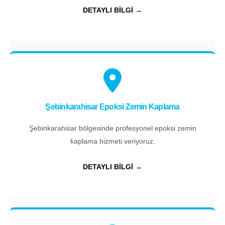
DETAYLI BİLGİ →
Şebinkarahisar Epoksi Zemin Kaplama
Şebinkarahisar bölgesinde profesyonel epoksi zemin
kaplama hizmeti veriyoruz.
DETAYLI BİLGİ →