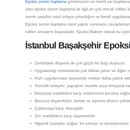
Epoksi zemin kaplama
günümüzün en trend yer kaplama çeş
olan epoksi zemin kaplama ile ilgili en çok merak edilen 
zemin çeşidini nasıl ortaya çıkardığını ve kendi uygulama
Epoksi zemin kaplama nasıl yapılır sorusunu cevaplamanı
edilen soruların başındadır. Epoksi Baktım olarak bu içer
İstanbul Başakşehir Epoksi
Zemindeki döşeme ile çok güçlü bir bağ oluşturur.
Uygulandığı mekanlarda çok dikkat çeker ve diğer ze
Hızlı uygulanması sayesinde mekan daha çabuk aktif
Temizlik kolaydır; yapışkan madde veya kimyasal kal
Kimyasal maddelere karşı mükemmel koruma sağlar
Basınca dayanıklıdır, esnek ve aşınma direnci yüksek
Çatlamaya karşı dirençlidir.
Sıvı maddelere karşı dayanıklıdır.
Hijyenik yüzeyler sağlar, kir tutmaz ve temizlenmesi 