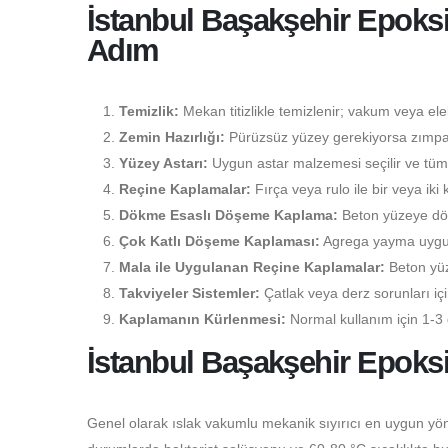
İstanbul Başakşehir Epok
Adım
Temizlik:
Mekan titizlikle temizlenir; vakum veya elekt
Zemin Hazırlığı:
Pürüzsüz yüzey gerekiyorsa zımpara
Yüzey Astarı:
Uygun astar malzemesi seçilir ve tüm 
Reçine Kaplamalar:
Fırça veya rulo ile bir veya iki 
Dökme Esaslı Döşeme Kaplama:
Beton yüzeye dökü
Çok Katlı Döşeme Kaplaması:
Agrega yayma uygulam
Mala ile Uygulanan Reçine Kaplamalar:
Beton yüz
Takviyeler Sistemler:
Çatlak veya derz sorunları i
Kaplamanın Kürlenmesi:
Normal kullanım için 1-3 
İstanbul Başakşehir Epoks
Genel olarak ıslak vakumlu mekanik sıyırıcı en uygun yön