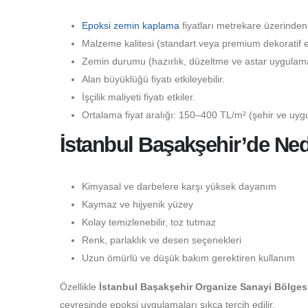
Epoksi zemin kaplama
fiyatları metrekare üzerinden
Malzeme kalitesi (standart veya premium dekoratif epo
Zemin durumu (hazırlık, düzeltme ve astar uygulaması
Alan büyüklüğü fiyatı etkileyebilir.
İşçilik maliyeti fiyatı etkiler.
Ortalama fiyat aralığı: 150–400 TL/m² (şehir ve uygu
İstanbul Başakşehir’de Ned
Kimyasal ve darbelere karşı yüksek dayanım
Kaymaz ve hijyenik yüzey
Kolay temizlenebilir, toz tutmaz
Renk, parlaklık ve desen seçenekleri
Uzun ömürlü ve düşük bakım gerektiren kullanım
Özellikle
İstanbul Başakşehir Organize Sanayi Bölges
çevresinde epoksi uygulamaları sıkça tercih edilir.