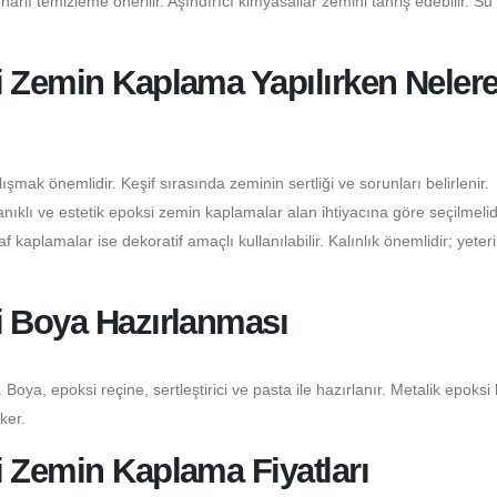
lı temizleme önerilir. Aşındırıcı kimyasallar zemini tahriş edebilir. Su 
i Zemin Kaplama Yapılırken Neler
şmak önemlidir. Keşif sırasında zeminin sertliği ve sorunları belirlenir.
klı ve estetik epoksi zemin kaplamalar alan ihtiyacına göre seçilmelidi
 kaplamalar ise dekoratif amaçlı kullanılabilir. Kalınlık önemlidir; yeter
i Boya Hazırlanması
 Boya, epoksi reçine, sertleştirici ve pasta ile hazırlanır. Metalik epoksi
ker.
 Zemin Kaplama Fiyatları