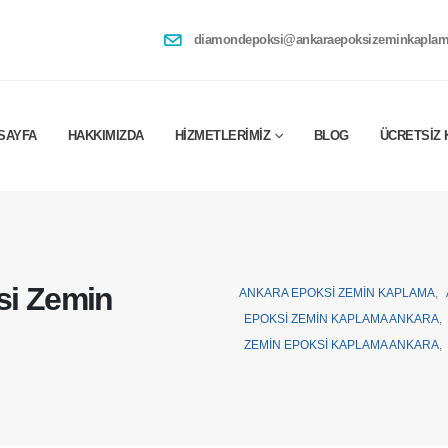
diamondepoksi@ankaraepoksizeminkaplam
SAYFA
HAKKIMIZDA
HIZMETLERIMIZ
BLOG
ÜCRETSIZ 
si Zemin
ANKARA EPOKSI ZEMIN KAPLAMA
,
EPOKSI ZEMIN KAPLAMA ANKARA
,
ZEMIN EPOKSI KAPLAMA ANKARA
,