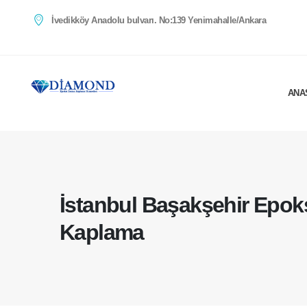
İvedikköy Anadolu bulvarı. No:139 Yenimahalle/Ankara
ANA
İstanbul Başakşehir Epok
Kaplama