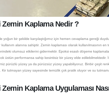
i Zemin Kaplama Nedir ?
le yoğun bir şekilde karşılaştığımız için hemen cevaplama gereği duydu
 kullanım alanına sahiptir. Zemin kaplaması olarak kullanılmasının en 
erindeki olumsuz etkilerini gidermektir. Epoksi esaslı döşeme kaplamala
 üstün performansa sahip kesintisiz bir yüzey elde edilebilmektedir. 
miz pürüzlü yüzey ya da pürüzsüz yüzey yapabiliyoruz. Binbir çeşit ren
z. Kir tutmayan yüzey sayesinde temizlik çok pratik oluyor ve su tutmam
i Zemin Kaplama Uygulaması Nası