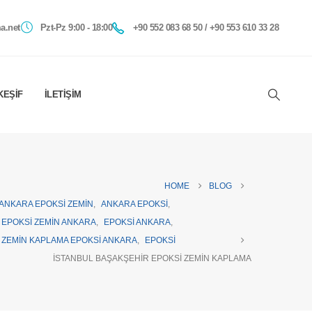
a.net
Pzt-Pz 9:00 - 18:00
+90 552 083 68 50 / +90 553 610 33 28
KEŞIF
İLETIŞIM
HOME
BLOG
ANKARA EPOKSI ZEMIN
,
ANKARA EPOKSI
,
EPOKSI ZEMIN ANKARA
,
EPOKSI ANKARA
,
ZEMIN KAPLAMA EPOKSI ANKARA
,
EPOKSI
İSTANBUL BAŞAKŞEHIR EPOKSI ZEMIN KAPLAMA