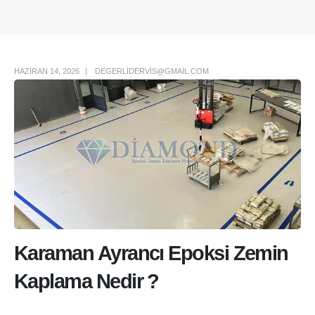
Author Box
HAZIRAN 14, 2026
DEGERLIDERVIS@GMAIL.COM
Karaman Ayrancı Epoksi Zemin
Kaplama Nedir ?