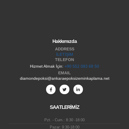
Hakkımızda
ADDRESS
İLETİŞİM
TELEFON
Hizmet Almak İçin:
+90 552 083 68 50
EMAIL
diamondepoksi@ankaraepoksizeminkaplama.net
SAATLERİMİZ
Pzt. - Cum.: 8:30 -18:00
Pazar: 9:30-18:00