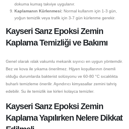
dokuma kumaş takviye uygulanır.
Kaplamanın Kürlenmesi:
Normal kullanım için 1-3 gün,
yoğun temizlik veya trafik için 3-7 gün kürlenme gerekir.
Kayseri Sarız Epoksi Zemin
Kaplama Temizliği ve Bakımı
Genel olarak ıslak vakumlu mekanik sıyırıcı en uygun yöntemdir.
Bez ve kova ile yıkama önerilmez. Hijyen koşullarının önemli
olduğu durumlarda bakterist solüsyonu ve 60-80 °C sıcaklıkta
buharlı temizleme önerilir. Aşındırıcı kimyasallar zemini tahriş
edebilir. Su ile temizlik ise kirleri kolayca temizler.
Kayseri Sarız Epoksi Zemin
Kaplama Yapılırken Nelere Dikkat