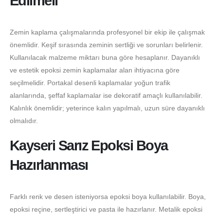
Edilmeli
Zemin kaplama çalışmalarında profesyonel bir ekip ile çalışmak
önemlidir. Keşif sırasında zeminin sertliği ve sorunları belirlenir.
Kullanılacak malzeme miktarı buna göre hesaplanır. Dayanıklı
ve estetik epoksi zemin kaplamalar alan ihtiyacına göre
seçilmelidir. Portakal desenli kaplamalar yoğun trafik
alanlarında, şeffaf kaplamalar ise dekoratif amaçlı kullanılabilir.
Kalınlık önemlidir; yeterince kalın yapılmalı, uzun süre dayanıklı
olmalıdır.
Kayseri Sarız Epoksi Boya
Hazırlanması
Farklı renk ve desen isteniyorsa epoksi boya kullanılabilir. Boya,
epoksi reçine, sertleştirici ve pasta ile hazırlanır. Metalik epoksi