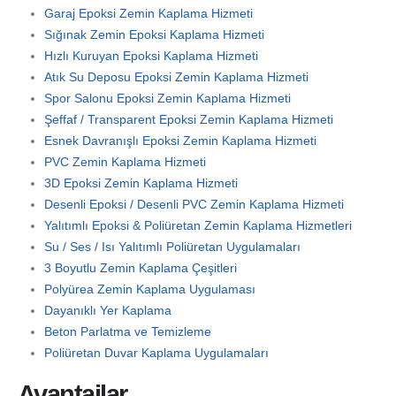
Garaj Epoksi Zemin Kaplama Hizmeti
Sığınak Zemin Epoksi Kaplama Hizmeti
Hızlı Kuruyan Epoksi Kaplama Hizmeti
Atık Su Deposu Epoksi Zemin Kaplama Hizmeti
Spor Salonu Epoksi Zemin Kaplama Hizmeti
Şeffaf / Transparent Epoksi Zemin Kaplama Hizmeti
Esnek Davranışlı Epoksi Zemin Kaplama Hizmeti
PVC Zemin Kaplama Hizmeti
3D Epoksi Zemin Kaplama Hizmeti
Desenli Epoksi / Desenli PVC Zemin Kaplama Hizmeti
Yalıtımlı Epoksi & Poliüretan Zemin Kaplama Hizmetleri
Su / Ses / Isı Yalıtımlı Poliüretan Uygulamaları
3 Boyutlu Zemin Kaplama Çeşitleri
Polyürea Zemin Kaplama Uygulaması
Dayanıklı Yer Kaplama
Beton Parlatma ve Temizleme
Poliüretan Duvar Kaplama Uygulamaları
Avantajlar