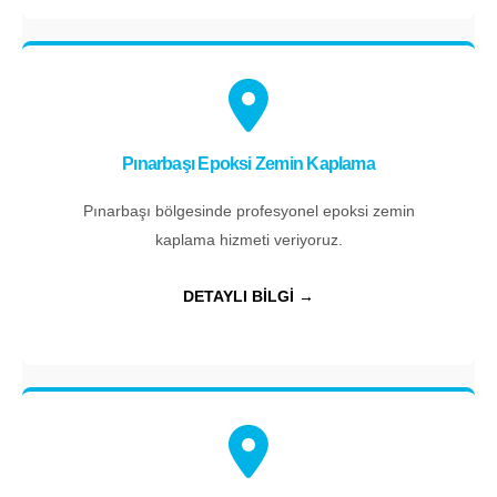
Pınarbaşı Epoksi Zemin Kaplama
Pınarbaşı bölgesinde profesyonel epoksi zemin
kaplama hizmeti veriyoruz.
DETAYLI BİLGİ →