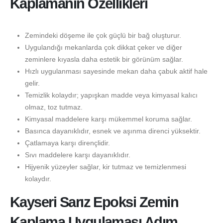
Kaplamanın Özellikleri
Zemindeki döşeme ile çok güçlü bir bağ oluşturur.
Uygulandığı mekanlarda çok dikkat çeker ve diğer
zeminlere kıyasla daha estetik bir görünüm sağlar.
Hızlı uygulanması sayesinde mekan daha çabuk aktif hale
gelir.
Temizlik kolaydır; yapışkan madde veya kimyasal kalıcı
olmaz, toz tutmaz.
Kimyasal maddelere karşı mükemmel koruma sağlar.
Basınca dayanıklıdır, esnek ve aşınma direnci yüksektir.
Çatlamaya karşı dirençlidir.
Sıvı maddelere karşı dayanıklıdır.
Hijyenik yüzeyler sağlar, kir tutmaz ve temizlenmesi
kolaydır.
Kayseri Sarız Epoksi Zemin
Kaplama Uygulaması Adım