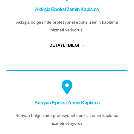
Akkışla Epoksi Zemin Kaplama
Akkışla bölgesinde profesyonel epoksi zemin kaplama
hizmeti veriyoruz.
DETAYLI BİLGİ →
Bünyan Epoksi Zemin Kaplama
Bünyan bölgesinde profesyonel epoksi zemin kaplama
hizmeti veriyoruz.