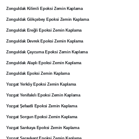
Zonguldak Kilimli Epoksi Zemin Kaplama
Zonguldak Gökçebey Epoksi Zemin Kaplama
Zonguldak Ereğli Epoksi Zemin Kaplama
Zonguldak Devrek Epoksi Zemin Kaplama
Zonguldak Çaycuma Epoksi Zemin Kaplama
Zonguldak Alaplı Epoksi Zemin Kaplama
Zonguldak Epoksi Zemin Kaplama
Yozgat Yerköy Epoksi Zemin Kaplama
Yozgat Yenifakılı Epoksi Zemin Kaplama
Yozgat Şefaatli Epoksi Zemin Kaplama
Yozgat Sorgun Epoksi Zemin Kaplama
Yozgat Sarıkaya Epoksi Zemin Kaplama
Yozgat Saraykent Epoksi Zemin Kaplama