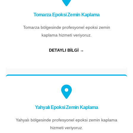
Tomarza Epoksi Zemin Kaplama
Tomarza bölgesinde profesyonel epoksi zemin
kaplama hizmeti veriyoruz.
DETAYLI BİLGİ →
Yahyalı Epoksi Zemin Kaplama
Yahyalı bölgesinde profesyonel epoksi zemin kaplama
hizmeti veriyoruz.