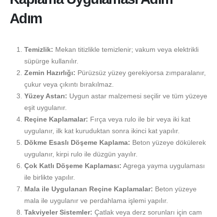
Adım
Temizlik:
Mekan titizlikle temizlenir; vakum veya elektrikli
süpürge kullanılır.
Zemin Hazırlığı:
Pürüzsüz yüzey gerekiyorsa zımparalanır,
çukur veya çıkıntı bırakılmaz.
Yüzey Astarı:
Uygun astar malzemesi seçilir ve tüm yüzeye
eşit uygulanır.
Reçine Kaplamalar:
Fırça veya rulo ile bir veya iki kat
uygulanır, ilk kat kuruduktan sonra ikinci kat yapılır.
Dökme Esaslı Döşeme Kaplama:
Beton yüzeye dökülerek
uygulanır, kirpi rulo ile düzgün yayılır.
Çok Katlı Döşeme Kaplaması:
Agrega yayma uygulaması
ile birlikte yapılır.
Mala ile Uygulanan Reçine Kaplamalar:
Beton yüzeye
mala ile uygulanır ve perdahlama işlemi yapılır.
Takviyeler Sistemler:
Çatlak veya derz sorunları için cam