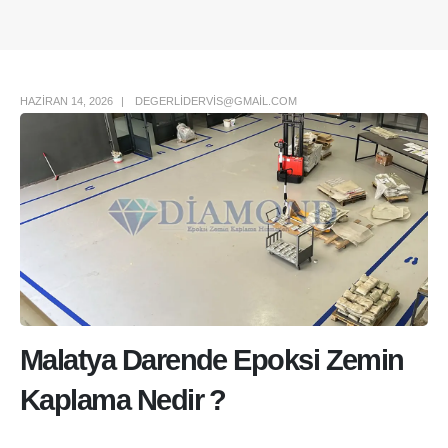
Author Box
HAZIRAN 14, 2026
DEGERLIDERVIS@GMAIL.COM
Malatya Darende Epoksi Zemin
Kaplama Nedir ?