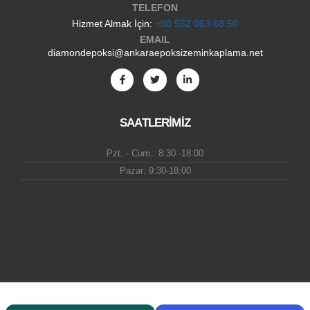
TELEFON
Hizmet Almak İçin:
+90 552 083 68 50
EMAIL
diamondepoksi@ankaraepoksizeminkaplama.net
SAATLERİMİZ
Pzt. - Cum.: 8:30 -18:00
Pazar: 9:30-18:00