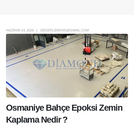
Author Box
HAZIRAN 14, 2026
DEGERLIDERVIS@GMAIL.COM
Osmaniye Bahçe Epoksi Zemin
Kaplama Nedir ?