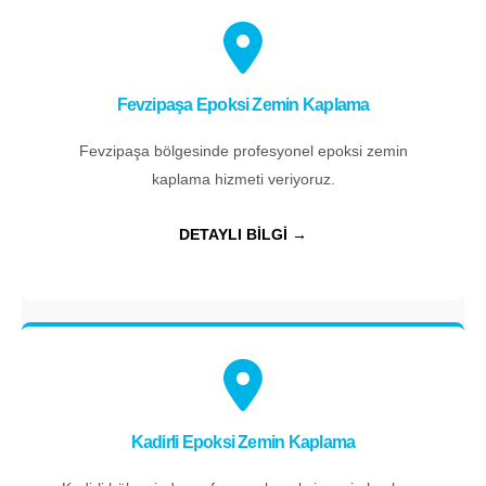
Fevzipaşa Epoksi Zemin Kaplama
Fevzipaşa bölgesinde profesyonel epoksi zemin
kaplama hizmeti veriyoruz.
DETAYLI BİLGİ →
Kadirli Epoksi Zemin Kaplama