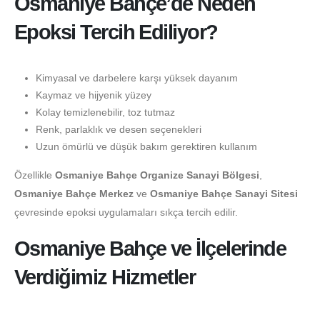
Osmaniye Bahçe’de Neden
Epoksi Tercih Ediliyor?
Kimyasal ve darbelere karşı yüksek dayanım
Kaymaz ve hijyenik yüzey
Kolay temizlenebilir, toz tutmaz
Renk, parlaklık ve desen seçenekleri
Uzun ömürlü ve düşük bakım gerektiren kullanım
Özellikle
Osmaniye Bahçe Organize Sanayi Bölgesi
,
Osmaniye Bahçe Merkez
ve
Osmaniye Bahçe Sanayi Sitesi
çevresinde epoksi uygulamaları sıkça tercih edilir.
Osmaniye Bahçe ve İlçelerinde
Verdiğimiz Hizmetler