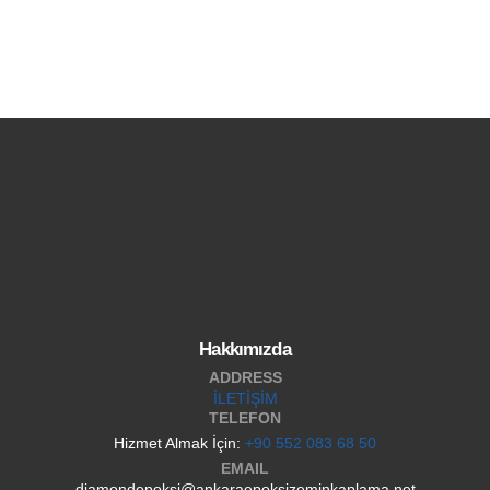
Hakkımızda
ADDRESS
İLETİŞİM
TELEFON
Hizmet Almak İçin:
+90 552 083 68 50
EMAIL
diamondepoksi@ankaraepoksizeminkaplama.net