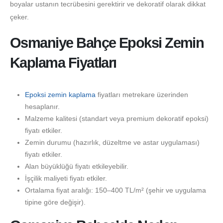
boyalar ustanın tecrübesini gerektirir ve dekoratif olarak dikkat
çeker.
Osmaniye Bahçe Epoksi Zemin
Kaplama Fiyatları
Epoksi zemin kaplama
fiyatları metrekare üzerinden
hesaplanır.
Malzeme kalitesi (standart veya premium dekoratif epoksi)
fiyatı etkiler.
Zemin durumu (hazırlık, düzeltme ve astar uygulaması)
fiyatı etkiler.
Alan büyüklüğü fiyatı etkileyebilir.
İşçilik maliyeti fiyatı etkiler.
Ortalama fiyat aralığı: 150–400 TL/m² (şehir ve uygulama
tipine göre değişir).