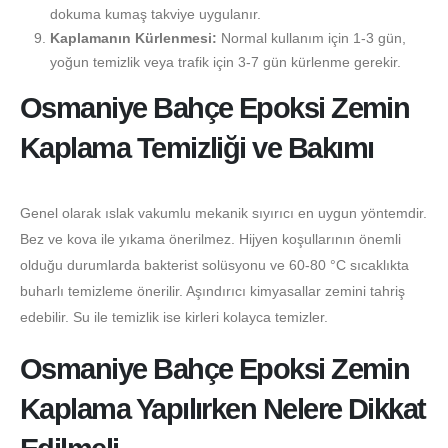
dokuma kumaş takviye uygulanır.
Kaplamanın Kürlenmesi:
Normal kullanım için 1-3 gün,
yoğun temizlik veya trafik için 3-7 gün kürlenme gerekir.
Osmaniye Bahçe Epoksi Zemin
Kaplama Temizliği ve Bakımı
Genel olarak ıslak vakumlu mekanik sıyırıcı en uygun yöntemdir.
Bez ve kova ile yıkama önerilmez. Hijyen koşullarının önemli
olduğu durumlarda bakterist solüsyonu ve 60-80 °C sıcaklıkta
buharlı temizleme önerilir. Aşındırıcı kimyasallar zemini tahriş
edebilir. Su ile temizlik ise kirleri kolayca temizler.
Osmaniye Bahçe Epoksi Zemin
Kaplama Yapılırken Nelere Dikkat