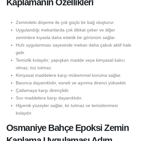
Kaplamanın Özellikleri
Zemindeki döşeme ile çok güçlü bir bağ oluşturur.
Uygulandığı mekanlarda çok dikkat çeker ve diğer
zeminlere kıyasla daha estetik bir görünüm sağlar.
Hızlı uygulanması sayesinde mekan daha çabuk aktif hale
gelir.
Temizlik kolaydır; yapışkan madde veya kimyasal kalıcı
olmaz, toz tutmaz.
Kimyasal maddelere karşı mükemmel koruma sağlar.
Basınca dayanıklıdır, esnek ve aşınma direnci yüksektir.
Çatlamaya karşı dirençlidir.
Sıvı maddelere karşı dayanıklıdır.
Hijyenik yüzeyler sağlar, kir tutmaz ve temizlenmesi
kolaydır.
Osmaniye Bahçe Epoksi Zemin
Kaplama Uygulaması Adım