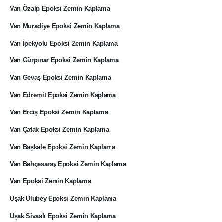
Van Özalp Epoksi Zemin Kaplama
Van Muradiye Epoksi Zemin Kaplama
Van İpekyolu Epoksi Zemin Kaplama
Van Gürpınar Epoksi Zemin Kaplama
Van Gevaş Epoksi Zemin Kaplama
Van Edremit Epoksi Zemin Kaplama
Van Erciş Epoksi Zemin Kaplama
Van Çatak Epoksi Zemin Kaplama
Van Başkale Epoksi Zemin Kaplama
Van Bahçesaray Epoksi Zemin Kaplama
Van Epoksi Zemin Kaplama
Uşak Ulubey Epoksi Zemin Kaplama
Uşak Sivaslı Epoksi Zemin Kaplama