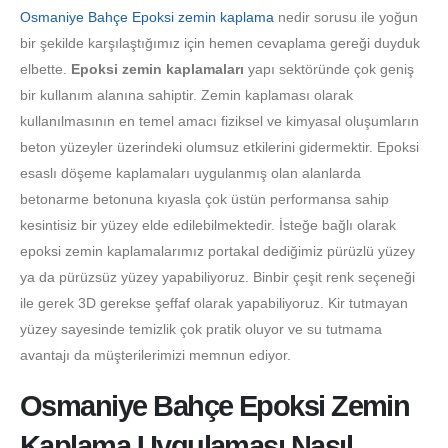
Osmaniye Bahçe Epoksi zemin kaplama
nedir sorusu ile yoğun
bir şekilde karşılaştığımız için hemen cevaplama gereği duyduk
elbette.
Epoksi zemin kaplamaları
yapı sektöründe çok geniş
bir kullanım alanına sahiptir. Zemin kaplaması olarak
kullanılmasının en temel amacı fiziksel ve kimyasal oluşumların
beton yüzeyler üzerindeki olumsuz etkilerini gidermektir. Epoksi
esaslı döşeme kaplamaları uygulanmış olan alanlarda
betonarme betonuna kıyasla çok üstün performansa sahip
kesintisiz bir yüzey elde edilebilmektedir. İsteğe bağlı olarak
epoksi zemin kaplamalarımız portakal dediğimiz pürüzlü yüzey
ya da pürüzsüz yüzey yapabiliyoruz. Binbir çeşit renk seçeneği
ile gerek 3D gerekse şeffaf olarak yapabiliyoruz. Kir tutmayan
yüzey sayesinde temizlik çok pratik oluyor ve su tutmama
avantajı da müşterilerimizi memnun ediyor.
Osmaniye Bahçe Epoksi Zemin
Kaplama Uygulaması Nasıl