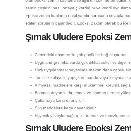
olan epoksi zemin kaplama ile ilgili en çok merak edilen 
zemin çeşidini nasıl ortaya çıkardığını ve kendi uygulama
Epoksi zemin kaplama nasıl yapılır sorusunu cevaplamanı
edilen soruların başındadır. Epoksi Baktım olarak bu içer
Şırnak Uludere Epoksi Zem
Zemindeki döşeme ile çok güçlü bir bağ oluşturur.
Uygulandığı mekanlarda çok dikkat çeker ve diğer ze
Hızlı uygulanması sayesinde mekan daha çabuk aktif
Temizlik kolaydır; yapışkan madde veya kimyasal kal
Kimyasal maddelere karşı mükemmel koruma sağlar
Basınca dayanıklıdır, esnek ve aşınma direnci yüksek
Çatlamaya karşı dirençlidir.
Sıvı maddelere karşı dayanıklıdır.
Hijyenik yüzeyler sağlar, kir tutmaz ve temizlenmesi 
Şırnak Uludere Epoksi Ze