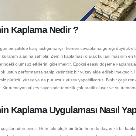
in Kaplama Nedir ?
oğun bir şekilde karşılaştığımız için hemen cevaplama gereği duyduk elb
 kullanım alanına sahiptir. Zemin kaplaması olarak kullanılmasının en 
erindeki olumsuz etkilerini gidermektir. Epoksi esaslı döşeme kaplamala
 üstün performansa sahip kesintisiz bir yüzey elde edilebilmektedir. 
miz pürüzlü yüzey ya da pürüzsüz yüzey yapabiliyoruz. Binbir çeşit ren
z. Kir tutmayan yüzey sayesinde temizlik çok pratik oluyor ve su tutmam
in Kaplama Uygulaması Nasıl Yapı
itlerinden biridir. Hem teknolojik bir ürün hem de dayanıklı bir kapl