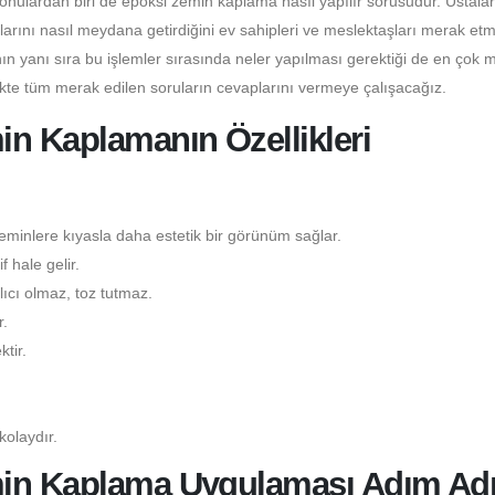
konulardan biri de epoksi zemin kaplama nasıl yapılır sorusudur. Ustala
larını nasıl meydana getirdiğini ev sahipleri ve meslektaşları merak etm
n yanı sıra bu işlemler sırasında neler yapılması gerektiği de en çok 
ikte tüm merak edilen soruların cevaplarını vermeye çalışacağız.
in Kaplamanın Özellikleri
minlere kıyasla daha estetik bir görünüm sağlar.
 hale gelir.
ıcı olmaz, toz tutmaz.
.
tir.
kolaydır.
min Kaplama Uygulaması Adım Ad