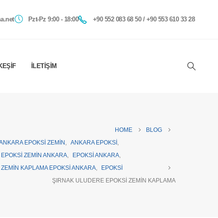
a.net
Pzt-Pz 9:00 - 18:00
+90 552 083 68 50 / +90 553 610 33 28
KEŞIF
İLETIŞIM
HOME
BLOG
ANKARA EPOKSI ZEMIN
,
ANKARA EPOKSI
,
EPOKSI ZEMIN ANKARA
,
EPOKSI ANKARA
,
ZEMIN KAPLAMA EPOKSI ANKARA
,
EPOKSI
ŞIRNAK ULUDERE EPOKSI ZEMIN KAPLAMA