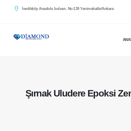
İvedikköy Anadolu bulvarı. No:139 Yenimahalle/Ankara
ANA
Şırnak Uludere Epoksi Z