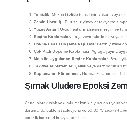
Temizlik:
Mekan titizlikle temizlenir; vakum veya elekt
Zemin Hazırlığı:
Pürüzsüz yüzey gerekiyorsa zımpara
Yüzey Astarı:
Uygun astar malzemesi seçilir ve tüm 
Reçine Kaplamalar:
Fırça veya rulo ile bir veya iki 
Dökme Esaslı Döşeme Kaplama:
Beton yüzeye dökü
Çok Katlı Döşeme Kaplaması:
Agrega yayma uygulam
Mala ile Uygulanan Reçine Kaplamalar:
Beton yüz
Takviyeler Sistemler:
Çatlak veya derz sorunları i
Kaplamanın Kürlenmesi:
Normal kullanım için 1-3 
Şırnak Uludere Epoksi Zem
Genel olarak ıslak vakumlu mekanik sıyırıcı en uygun yön
durumlarda bakterist solüsyonu ve 60-80 °C sıcaklıkta buhar
temizlik ise kirleri kolayca temizler.