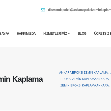
diamondepoksi@ankaraepoksizeminkaplam
SAYFA
HAKKIMIZDA
HIZMETLERIMIZ
BLOG
ÜCRETSIZ 
ANKARA EPOKSI ZEMIN KAPLAMA
,
emin Kaplama
EPOKSI ZEMIN KAPLAMA ANKARA
,
ZEMIN EPOKSI KAPLAMA ANKARA
,