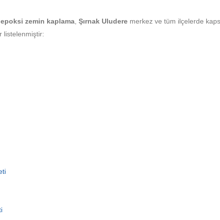
epoksi zemin kaplama
,
Şırnak Uludere
merkez ve tüm ilçelerde kap
listelenmiştir:
ti
i