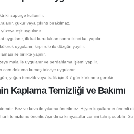
rikli süpürge kullanılır.
lanır, çukur veya çıkıntı bırakılmaz.
yüzeye eşit uygulanır.
kat uygulanır, ilk kat kuruduktan sonra ikinci kat yapılır.
lerek uygulanır, kirpi rulo ile düzgün yayılır.
ası ile birlikte yapılır.
eye mala ile uygulanır ve perdahlama işlemi yapılır.
çin cam dokuma kumaş takviye uygulanır.
gün, yoğun temizlik veya trafik için 3-7 gün kürlenme gerekir.
in Kaplama Temizliği ve Bakımı
temdir. Bez ve kova ile yıkama önerilmez. Hijyen koşullarının önemli o
lı temizleme önerilir. Aşındırıcı kimyasallar zemini tahriş edebilir. Su 