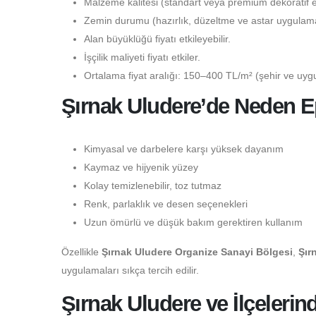
Malzeme kalitesi (standart veya premium dekoratif epo
Zemin durumu (hazırlık, düzeltme ve astar uygulaması
Alan büyüklüğü fiyatı etkileyebilir.
İşçilik maliyeti fiyatı etkiler.
Ortalama fiyat aralığı: 150–400 TL/m² (şehir ve uygu
Şırnak Uludere’de Neden Ep
Kimyasal ve darbelere karşı yüksek dayanım
Kaymaz ve hijyenik yüzey
Kolay temizlenebilir, toz tutmaz
Renk, parlaklık ve desen seçenekleri
Uzun ömürlü ve düşük bakım gerektiren kullanım
Özellikle
Şırnak Uludere Organize Sanayi Bölgesi
,
Şır
uygulamaları sıkça tercih edilir.
Şırnak Uludere ve İlçelerin