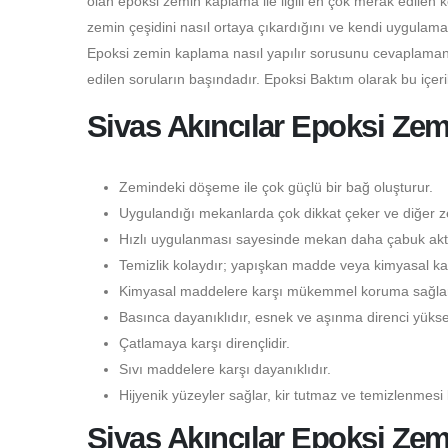
olan epoksi zemin kaplama ile ilgili en çok merak edilen 
zemin çeşidini nasıl ortaya çıkardığını ve kendi uygulama
Epoksi zemin kaplama nasıl yapılır sorusunu cevaplamanı
edilen soruların başındadır. Epoksi Baktım olarak bu içer
Sivas Akıncılar Epoksi Zem
Zemindeki döşeme ile çok güçlü bir bağ oluşturur.
Uygulandığı mekanlarda çok dikkat çeker ve diğer ze
Hızlı uygulanması sayesinde mekan daha çabuk aktif
Temizlik kolaydır; yapışkan madde veya kimyasal kal
Kimyasal maddelere karşı mükemmel koruma sağlar
Basınca dayanıklıdır, esnek ve aşınma direnci yüksek
Çatlamaya karşı dirençlidir.
Sıvı maddelere karşı dayanıklıdır.
Hijyenik yüzeyler sağlar, kir tutmaz ve temizlenmesi 
Sivas Akıncılar Epoksi Z