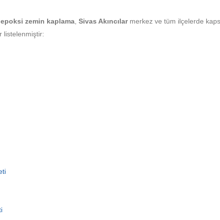
epoksi zemin kaplama
,
Sivas Akıncılar
merkez ve tüm ilçelerde kap
listelenmiştir:
ti
i