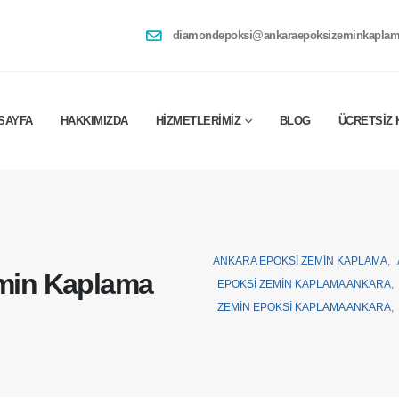
diamondepoksi@ankaraepoksizeminkaplam
SAYFA
HAKKIMIZDA
HIZMETLERIMIZ
BLOG
ÜCRETSIZ 
ANKARA EPOKSI ZEMIN KAPLAMA
,
emin Kaplama
EPOKSI ZEMIN KAPLAMA ANKARA
,
ZEMIN EPOKSI KAPLAMA ANKARA
,