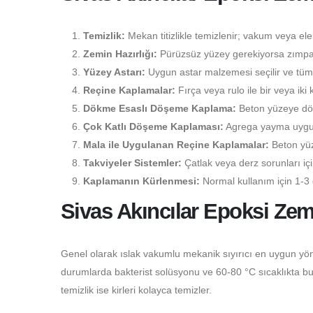
Temizlik:
Mekan titizlikle temizlenir; vakum veya elekt
Zemin Hazırlığı:
Pürüzsüz yüzey gerekiyorsa zımpara
Yüzey Astarı:
Uygun astar malzemesi seçilir ve tüm 
Reçine Kaplamalar:
Fırça veya rulo ile bir veya iki 
Dökme Esaslı Döşeme Kaplama:
Beton yüzeye dökü
Çok Katlı Döşeme Kaplaması:
Agrega yayma uygulam
Mala ile Uygulanan Reçine Kaplamalar:
Beton yüz
Takviyeler Sistemler:
Çatlak veya derz sorunları i
Kaplamanın Kürlenmesi:
Normal kullanım için 1-3 
Sivas Akıncılar Epoksi Ze
Genel olarak ıslak vakumlu mekanik sıyırıcı en uygun yön
durumlarda bakterist solüsyonu ve 60-80 °C sıcaklıkta buhar
temizlik ise kirleri kolayca temizler.