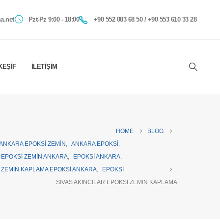
a.net
Pzt-Pz 9:00 - 18:00
+90 552 083 68 50 / +90 553 610 33 28
KEŞIF
İLETIŞIM
HOME
BLOG
ANKARA EPOKSI ZEMIN
,
ANKARA EPOKSI
,
EPOKSI ZEMIN ANKARA
,
EPOKSI ANKARA
,
ZEMIN KAPLAMA EPOKSI ANKARA
,
EPOKSI
SIVAS AKINCILAR EPOKSI ZEMIN KAPLAMA