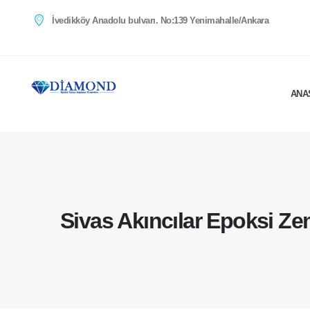
İvedikköy Anadolu bulvarı. No:139 Yenimahalle/Ankara
ANA
Sivas Akıncılar Epoksi Z