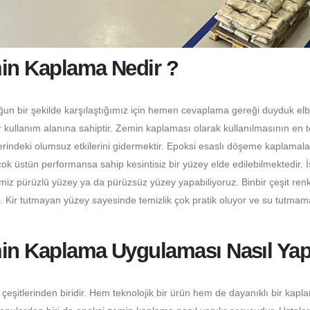
min Kaplama Nedir ?
ğun bir şekilde karşılaştığımız için hemen cevaplama gereği duyduk elb
 kullanım alanına sahiptir. Zemin kaplaması olarak kullanılmasının en 
erindeki olumsuz etkilerini gidermektir. Epoksi esaslı döşeme kaplamala
 üstün performansa sahip kesintisiz bir yüzey elde edilebilmektedir. 
miz pürüzlü yüzey ya da pürüzsüz yüzey yapabiliyoruz. Binbir çeşit ren
z. Kir tutmayan yüzey sayesinde temizlik çok pratik oluyor ve su tutmam
in Kaplama Uygulaması Nasıl Yapı
itlerinden biridir. Hem teknolojik bir ürün hem de dayanıklı bir kapl