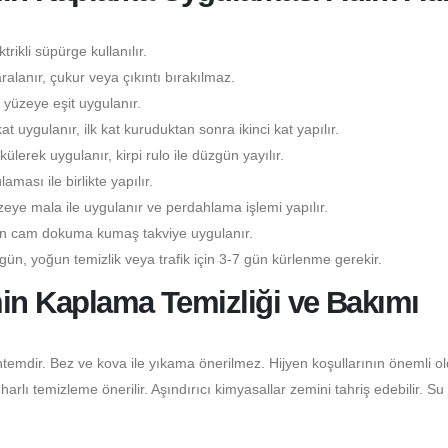
rikli süpürge kullanılır.
lanır, çukur veya çıkıntı bırakılmaz.
yüzeye eşit uygulanır.
kat uygulanır, ilk kat kuruduktan sonra ikinci kat yapılır.
lerek uygulanır, kirpi rulo ile düzgün yayılır.
ası ile birlikte yapılır.
eye mala ile uygulanır ve perdahlama işlemi yapılır.
çin cam dokuma kumaş takviye uygulanır.
gün, yoğun temizlik veya trafik için 3-7 gün kürlenme gerekir.
min Kaplama Temizliği ve Bakımı
temdir. Bez ve kova ile yıkama önerilmez. Hijyen koşullarının önemli o
lı temizleme önerilir. Aşındırıcı kimyasallar zemini tahriş edebilir. Su 