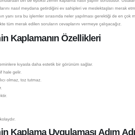
konulardan biri de epoksi zemin kaplama nasıl yapılır sorusudur. Ustala
larını nasıl meydana getirdiğini ev sahipleri ve meslektaşları merak etm
n yanı sıra bu işlemler sırasında neler yapılması gerektiği de en çok 
ikte tüm merak edilen soruların cevaplarını vermeye çalışacağız.
in Kaplamanın Özellikleri
minlere kıyasla daha estetik bir görünüm sağlar.
 hale gelir.
ıcı olmaz, toz tutmaz.
.
tir.
kolaydır.
emin Kaplama Uygulaması Adım Ad