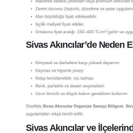
Malzeme kalitesi (standart veya premium dekoratif epo
Zemin durumu (hazırlık, düzeltme ve astar uygulaması
Alan büyüklüğü fiyatı etkileyebilir.
İşçilik maliyeti fiyatı etkiler.
Ortalama fiyat aralığı: 150–400 TL/m² (şehir ve uygu
Sivas Akıncılar’de Neden E
Kimyasal ve darbelere karşı yüksek dayanım
Kaymaz ve hijyenik yüzey
Kolay temizlenebilir, toz tutmaz
Renk, parlaklık ve desen seçenekleri
Uzun ömürlü ve düşük bakım gerektiren kullanım
Özellikle
Sivas Akıncılar Organize Sanayi Bölgesi
,
Siv
uygulamaları sıkça tercih edilir.
Sivas Akıncılar ve İlçeleri