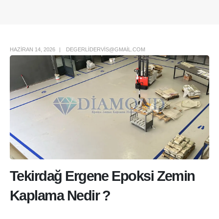
Author Box
HAZIRAN 14, 2026
DEGERLIDERVIS@GMAIL.COM
Tekirdağ Ergene Epoksi Zemin
Kaplama Nedir ?