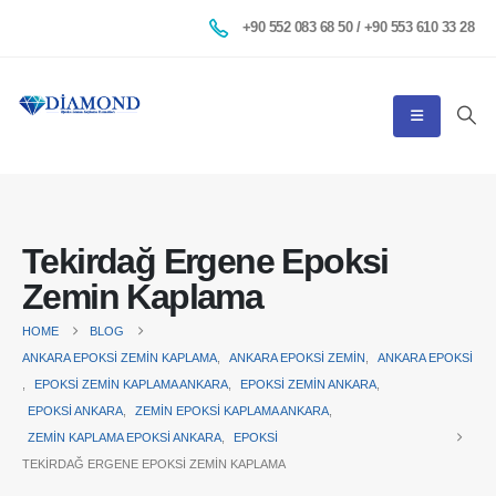
+90 552 083 68 50 / +90 553 610 33 28
Tekirdağ Ergene Epoksi
Zemin Kaplama
HOME
BLOG
ANKARA EPOKSI ZEMIN KAPLAMA
,
ANKARA EPOKSI ZEMIN
,
ANKARA EPOKSI
,
EPOKSI ZEMIN KAPLAMA ANKARA
,
EPOKSI ZEMIN ANKARA
,
EPOKSI ANKARA
,
ZEMIN EPOKSI KAPLAMA ANKARA
,
ZEMIN KAPLAMA EPOKSI ANKARA
,
EPOKSI
TEKIRDAĞ ERGENE EPOKSI ZEMIN KAPLAMA