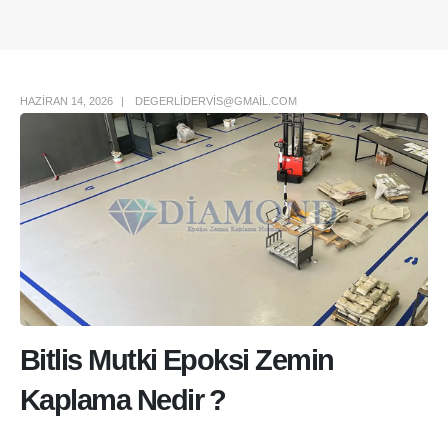
Author Box
HAZIRAN 14, 2026
DEGERLIDERVIS@GMAIL.COM
Bitlis Mutki Epoksi Zemin
Kaplama Nedir ?