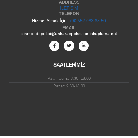
ADDRESS
İLETİŞİM
TELEFON
Hizmet Almak İçin:
+90 552 083 68 50
EMAIL
diamondepoksi@ankaraepoksizeminkaplama.net
SAATLERİMİZ
Pzt. - Cum.: 8:30 -18:00
Pazar: 9:30-18:00