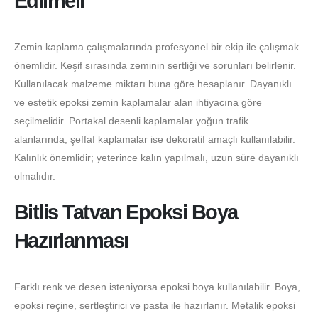
Edilmeli
Zemin kaplama çalışmalarında profesyonel bir ekip ile çalışmak
önemlidir. Keşif sırasında zeminin sertliği ve sorunları belirlenir.
Kullanılacak malzeme miktarı buna göre hesaplanır. Dayanıklı
ve estetik epoksi zemin kaplamalar alan ihtiyacına göre
seçilmelidir. Portakal desenli kaplamalar yoğun trafik
alanlarında, şeffaf kaplamalar ise dekoratif amaçlı kullanılabilir.
Kalınlık önemlidir; yeterince kalın yapılmalı, uzun süre dayanıklı
olmalıdır.
Bitlis Tatvan Epoksi Boya
Hazırlanması
Farklı renk ve desen isteniyorsa epoksi boya kullanılabilir. Boya,
epoksi reçine, sertleştirici ve pasta ile hazırlanır. Metalik epoksi