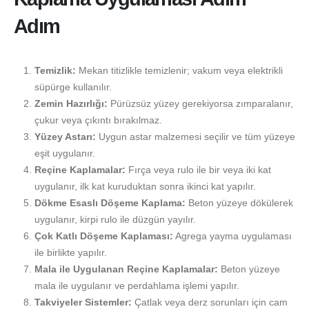
Adım
Temizlik:
Mekan titizlikle temizlenir; vakum veya elektrikli
süpürge kullanılır.
Zemin Hazırlığı:
Pürüzsüz yüzey gerekiyorsa zımparalanır,
çukur veya çıkıntı bırakılmaz.
Yüzey Astarı:
Uygun astar malzemesi seçilir ve tüm yüzeye
eşit uygulanır.
Reçine Kaplamalar:
Fırça veya rulo ile bir veya iki kat
uygulanır, ilk kat kuruduktan sonra ikinci kat yapılır.
Dökme Esaslı Döşeme Kaplama:
Beton yüzeye dökülerek
uygulanır, kirpi rulo ile düzgün yayılır.
Çok Katlı Döşeme Kaplaması:
Agrega yayma uygulaması
ile birlikte yapılır.
Mala ile Uygulanan Reçine Kaplamalar:
Beton yüzeye
mala ile uygulanır ve perdahlama işlemi yapılır.
Takviyeler Sistemler:
Çatlak veya derz sorunları için cam