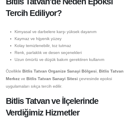
Bitlis Tatvan’de Neden Epoksi
Tercih Ediliyor?
Kimyasal ve darbelere karşı yüksek dayanım
Kaymaz ve hijyenik yüzey
Kolay temizlenebilir, toz tutmaz
Renk, parlaklık ve desen seçenekleri
Uzun ömürlü ve düşük bakım gerektiren kullanım
Özellikle
Bitlis Tatvan Organize Sanayi Bölgesi
,
Bitlis Tatvan
Merkez
ve
Bitlis Tatvan Sanayi Sitesi
çevresinde epoksi
uygulamaları sıkça tercih edilir.
Bitlis Tatvan ve İlçelerinde
Verdiğimiz Hizmetler