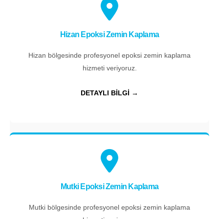
Hizan Epoksi Zemin Kaplama
Hizan bölgesinde profesyonel epoksi zemin kaplama
hizmeti veriyoruz.
DETAYLI BİLGİ →
Mutki Epoksi Zemin Kaplama
Mutki bölgesinde profesyonel epoksi zemin kaplama