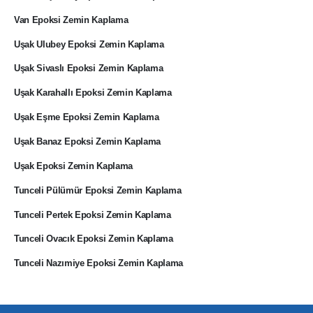
Van Epoksi Zemin Kaplama
Uşak Ulubey Epoksi Zemin Kaplama
Uşak Sivaslı Epoksi Zemin Kaplama
Uşak Karahallı Epoksi Zemin Kaplama
Uşak Eşme Epoksi Zemin Kaplama
Uşak Banaz Epoksi Zemin Kaplama
Uşak Epoksi Zemin Kaplama
Tunceli Pülümür Epoksi Zemin Kaplama
Tunceli Pertek Epoksi Zemin Kaplama
Tunceli Ovacık Epoksi Zemin Kaplama
Tunceli Nazımiye Epoksi Zemin Kaplama