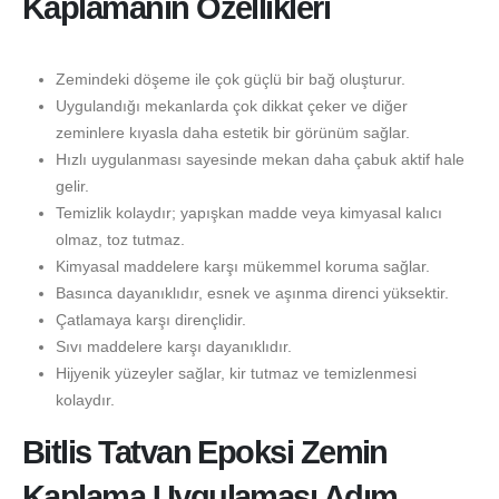
Kaplamanın Özellikleri
Zemindeki döşeme ile çok güçlü bir bağ oluşturur.
Uygulandığı mekanlarda çok dikkat çeker ve diğer
zeminlere kıyasla daha estetik bir görünüm sağlar.
Hızlı uygulanması sayesinde mekan daha çabuk aktif hale
gelir.
Temizlik kolaydır; yapışkan madde veya kimyasal kalıcı
olmaz, toz tutmaz.
Kimyasal maddelere karşı mükemmel koruma sağlar.
Basınca dayanıklıdır, esnek ve aşınma direnci yüksektir.
Çatlamaya karşı dirençlidir.
Sıvı maddelere karşı dayanıklıdır.
Hijyenik yüzeyler sağlar, kir tutmaz ve temizlenmesi
kolaydır.
Bitlis Tatvan Epoksi Zemin
Kaplama Uygulaması Adım