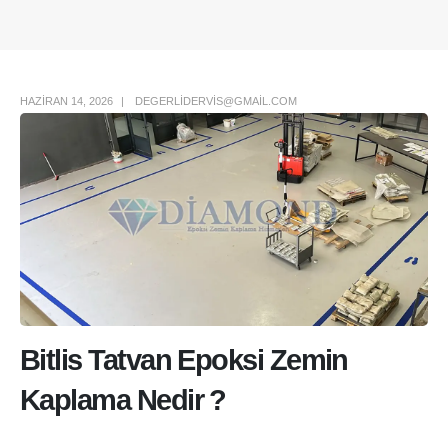
Author Box
HAZIRAN 14, 2026
DEGERLIDERVIS@GMAIL.COM
Bitlis Tatvan Epoksi Zemin
Kaplama Nedir ?