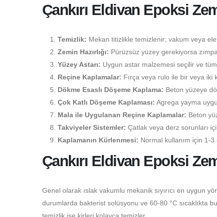
Çankırı Eldivan Epoksi Z
Temizlik:
Mekan titizlikle temizlenir; vakum veya elekt
Zemin Hazırlığı:
Pürüzsüz yüzey gerekiyorsa zımpara
Yüzey Astarı:
Uygun astar malzemesi seçilir ve tüm 
Reçine Kaplamalar:
Fırça veya rulo ile bir veya iki 
Dökme Esaslı Döşeme Kaplama:
Beton yüzeye dökü
Çok Katlı Döşeme Kaplaması:
Agrega yayma uygulam
Mala ile Uygulanan Reçine Kaplamalar:
Beton yüz
Takviyeler Sistemler:
Çatlak veya derz sorunları i
Kaplamanın Kürlenmesi:
Normal kullanım için 1-3 
Çankırı Eldivan Epoksi Ze
Genel olarak ıslak vakumlu mekanik sıyırıcı en uygun yön
durumlarda bakterist solüsyonu ve 60-80 °C sıcaklıkta buhar
temizlik ise kirleri kolayca temizler.