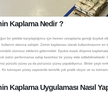
min Kaplama Nedir ?
oğun bir şekilde karşılaştığımız için hemen cevaplama gereği duyduk el
 kullanım alanına sahiptir. Zemin kaplaması olarak kullanılmasının en 
erindeki olumsuz etkilerini gidermektir. Epoksi esaslı döşeme kaplamala
 üstün performansa sahip kesintisiz bir yüzey elde edilebilmektedir. 
miz pürüzlü yüzey ya da pürüzsüz yüzey yapabiliyoruz. Binbir çeşit ren
z. Kir tutmayan yüzey sayesinde temizlik çok pratik oluyor ve su tutmam
min Kaplama Uygulaması Nasıl Yapı