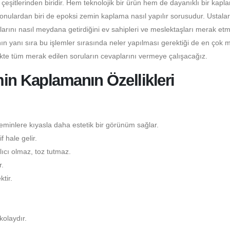
itlerinden biridir. Hem teknolojik bir ürün hem de dayanıklı bir kapl
konulardan biri de epoksi zemin kaplama nasıl yapılır sorusudur. Ustala
larını nasıl meydana getirdiğini ev sahipleri ve meslektaşları merak etm
n yanı sıra bu işlemler sırasında neler yapılması gerektiği de en çok 
ikte tüm merak edilen soruların cevaplarını vermeye çalışacağız.
in Kaplamanın Özellikleri
minlere kıyasla daha estetik bir görünüm sağlar.
 hale gelir.
ıcı olmaz, toz tutmaz.
.
tir.
kolaydır.