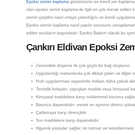
Epoksi zemin kaplama
günümüzün en trend yer kaplama çeş
olan epoksi zemin kaplama ile ilgili en çok merak edilen 
zemin çeşidini nasıl ortaya çıkardığını ve kendi uygulama
Epoksi zemin kaplama nasıl yapılır sorusunu cevaplamanı
edilen soruların başındadır. Epoksi Baktım olarak bu içer
Çankırı Eldivan Epoksi Zem
Zemindeki döşeme ile çok güçlü bir bağ oluşturur.
Uygulandığı mekanlarda çok dikkat çeker ve diğer ze
Hızlı uygulanması sayesinde mekan daha çabuk aktif
Temizlik kolaydır; yapışkan madde veya kimyasal kal
Kimyasal maddelere karşı mükemmel koruma sağlar
Basınca dayanıklıdır, esnek ve aşınma direnci yüksek
Çatlamaya karşı dirençlidir.
Sıvı maddelere karşı dayanıklıdır.
Hijyenik yüzeyler sağlar, kir tutmaz ve temizlenmesi 