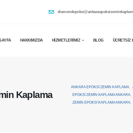
diamondepoksi@ankaraepoksizeminkaplam
SAYFA
HAKKIMIZDA
HIZMETLERIMIZ
BLOG
ÜCRETSIZ 
ANKARA EPOKSI ZEMIN KAPLAMA
,
emin Kaplama
EPOKSI ZEMIN KAPLAMA ANKARA
,
ZEMIN EPOKSI KAPLAMA ANKARA
,