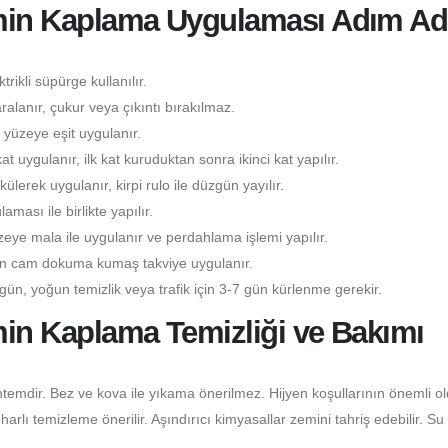
emin Kaplama Uygulaması Adım A
rikli süpürge kullanılır.
lanır, çukur veya çıkıntı bırakılmaz.
yüzeye eşit uygulanır.
kat uygulanır, ilk kat kuruduktan sonra ikinci kat yapılır.
lerek uygulanır, kirpi rulo ile düzgün yayılır.
ası ile birlikte yapılır.
eye mala ile uygulanır ve perdahlama işlemi yapılır.
çin cam dokuma kumaş takviye uygulanır.
gün, yoğun temizlik veya trafik için 3-7 gün kürlenme gerekir.
min Kaplama Temizliği ve Bakımı
temdir. Bez ve kova ile yıkama önerilmez. Hijyen koşullarının önemli o
lı temizleme önerilir. Aşındırıcı kimyasallar zemini tahriş edebilir. Su 