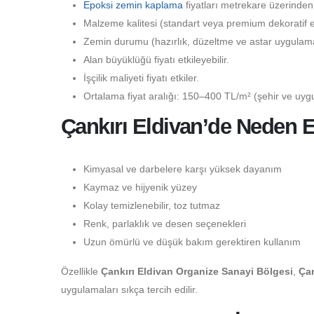
Epoksi zemin kaplama
fiyatları metrekare üzerinden
Malzeme kalitesi (standart veya premium dekoratif epo
Zemin durumu (hazırlık, düzeltme ve astar uygulaması
Alan büyüklüğü fiyatı etkileyebilir.
İşçilik maliyeti fiyatı etkiler.
Ortalama fiyat aralığı: 150–400 TL/m² (şehir ve uygu
Çankırı Eldivan’de Neden E
Kimyasal ve darbelere karşı yüksek dayanım
Kaymaz ve hijyenik yüzey
Kolay temizlenebilir, toz tutmaz
Renk, parlaklık ve desen seçenekleri
Uzun ömürlü ve düşük bakım gerektiren kullanım
Özellikle
Çankırı Eldivan Organize Sanayi Bölgesi
,
Çan
uygulamaları sıkça tercih edilir.