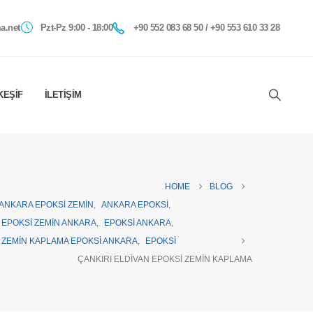
a.net
Pzt-Pz 9:00 - 18:00
+90 552 083 68 50 / +90 553 610 33 28
KEŞIF
İLETIŞIM
HOME
BLOG
ANKARA EPOKSI ZEMIN
,
ANKARA EPOKSI
,
EPOKSI ZEMIN ANKARA
,
EPOKSI ANKARA
,
ZEMIN KAPLAMA EPOKSI ANKARA
,
EPOKSI
ÇANKIRI ELDIVAN EPOKSI ZEMIN KAPLAMA