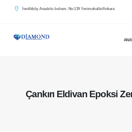
İvedikköy Anadolu bulvarı. No:139 Yenimahalle/Ankara
ANA
Çankırı Eldivan Epoksi Z