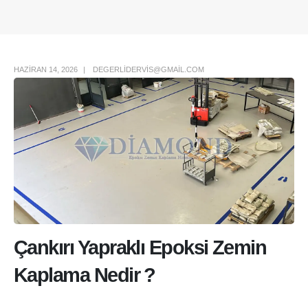
Author Box
HAZIRAN 14, 2026
DEGERLIDERVIS@GMAIL.COM
Çankırı Yapraklı Epoksi Zemin
Kaplama Nedir ?