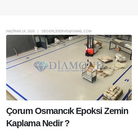
Author Box
HAZIRAN 14, 2026
DEGERLIDERVIS@GMAIL.COM
Çorum Osmancık Epoksi Zemin
Kaplama Nedir ?