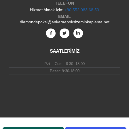
TELEFON
Hizmet Almak İçin:
+90 552 083 68 50
EMAIL
diamondepoksi@ankaraepoksizeminkaplama.net
SAATLERİMİZ
Pzt. - Cum.: 8:30 -18:00
Pazar: 9:30-18:00