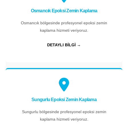
Osmancık Epoksi Zemin Kaplama
Osmancık bölgesinde profesyonel epoksi zemin
kaplama hizmeti veriyoruz.
DETAYLI BİLGİ →
Sungurlu Epoksi Zemin Kaplama
Sungurlu bölgesinde profesyonel epoksi zemin
kaplama hizmeti veriyoruz.