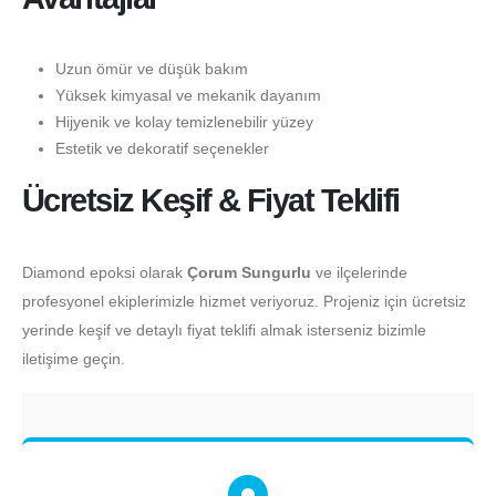
Uzun ömür ve düşük bakım
Yüksek kimyasal ve mekanik dayanım
Hijyenik ve kolay temizlenebilir yüzey
Estetik ve dekoratif seçenekler
Ücretsiz Keşif & Fiyat Teklifi
Diamond epoksi olarak
Çorum Sungurlu
ve ilçelerinde
profesyonel ekiplerimizle hizmet veriyoruz. Projeniz için ücretsiz
yerinde keşif ve detaylı fiyat teklifi almak isterseniz bizimle
iletişime geçin.