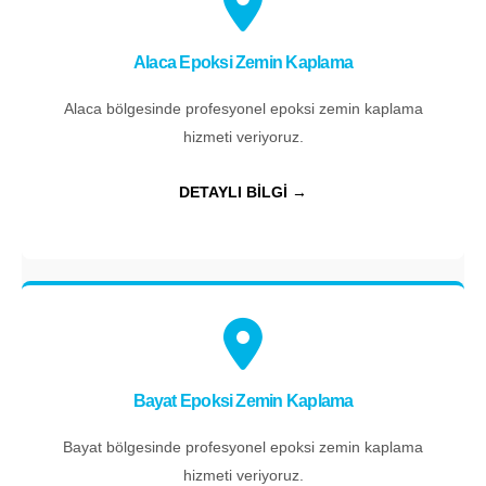
Alaca Epoksi Zemin Kaplama
Alaca bölgesinde profesyonel epoksi zemin kaplama
hizmeti veriyoruz.
DETAYLI BİLGİ →
Bayat Epoksi Zemin Kaplama
Bayat bölgesinde profesyonel epoksi zemin kaplama
hizmeti veriyoruz.