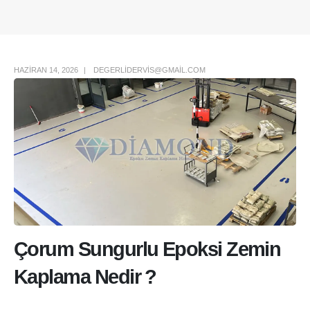
Author Box
HAZIRAN 14, 2026
DEGERLIDERVIS@GMAIL.COM
Çorum Sungurlu Epoksi Zemin
Kaplama Nedir ?