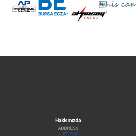
Hakkımızda
ADDRESS
İLETİŞİM