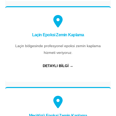
Laçin Epoksi Zemin Kaplama
Laçin bölgesinde profesyonel epoksi zemin kaplama
hizmeti veriyoruz.
DETAYLI BİLGİ →
Mecitözü Epoksi Zemin Kaplama