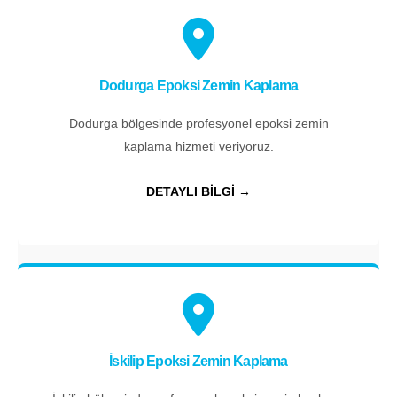
Dodurga Epoksi Zemin Kaplama
Dodurga bölgesinde profesyonel epoksi zemin
kaplama hizmeti veriyoruz.
DETAYLI BİLGİ →
İskilip Epoksi Zemin Kaplama