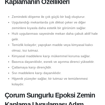
Kaplamanın Özellikleri
Zemindeki döşeme ile çok güçlü bir bağ oluşturur.
Uygulandığı mekanlarda çok dikkat çeker ve diğer
zeminlere kıyasla daha estetik bir görünüm sağlar.
Hızlı uygulanması sayesinde mekan daha çabuk aktif hale
gelir.
Temizlik kolaydır; yapışkan madde veya kimyasal kalıcı
olmaz, toz tutmaz.
Kimyasal maddelere karşı mükemmel koruma sağlar.
Basınca dayanıklıdır, esnek ve aşınma direnci yüksektir.
Çatlamaya karşı dirençlidir.
Sıvı maddelere karşı dayanıklıdır.
Hijyenik yüzeyler sağlar, kir tutmaz ve temizlenmesi
kolaydır.
Çorum Sungurlu Epoksi Zemin
Kaplama Uygulaması Adım