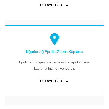
DETAYLI BİLGİ →
Uğurludağ Epoksi Zemin Kaplama
Uğurludağ bölgesinde profesyonel epoksi zemin
kaplama hizmeti veriyoruz.
DETAYLI BİLGİ →