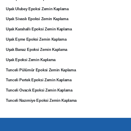
Uşak Ulubey Epoksi Zemin Kaplama
Uşak Sivaslı Epoksi Zemin Kaplama
Uşak Karahallı Epoksi Zemin Kaplama
Uşak Eşme Epoksi Zemin Kaplama
Uşak Banaz Epoksi Zemin Kaplama
Uşak Epoksi Zemin Kaplama
Tunceli Pülümür Epoksi Zemin Kaplama
Tunceli Pertek Epoksi Zemin Kaplama
Tunceli Ovacık Epoksi Zemin Kaplama
Tunceli Nazımiye Epoksi Zemin Kaplama