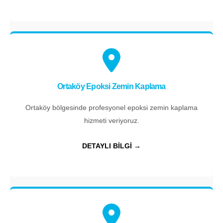
Ortaköy Epoksi Zemin Kaplama
Ortaköy bölgesinde profesyonel epoksi zemin kaplama
hizmeti veriyoruz.
DETAYLI BİLGİ →