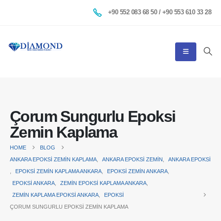
+90 552 083 68 50 / +90 553 610 33 28
Çorum Sungurlu Epoksi
Zemin Kaplama
HOME
BLOG
ANKARA EPOKSI ZEMIN KAPLAMA
,
ANKARA EPOKSI ZEMIN
,
ANKARA EPOKSI
,
EPOKSI ZEMIN KAPLAMA ANKARA
,
EPOKSI ZEMIN ANKARA
,
EPOKSI ANKARA
,
ZEMIN EPOKSI KAPLAMA ANKARA
,
ZEMIN KAPLAMA EPOKSI ANKARA
,
EPOKSI
ÇORUM SUNGURLU EPOKSI ZEMIN KAPLAMA