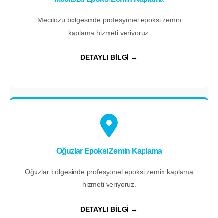
Mecitözü bölgesinde profesyonel epoksi zemin
kaplama hizmeti veriyoruz.
DETAYLI BİLGİ →
Oğuzlar Epoksi Zemin Kaplama
Oğuzlar bölgesinde profesyonel epoksi zemin kaplama
hizmeti veriyoruz.
DETAYLI BİLGİ →