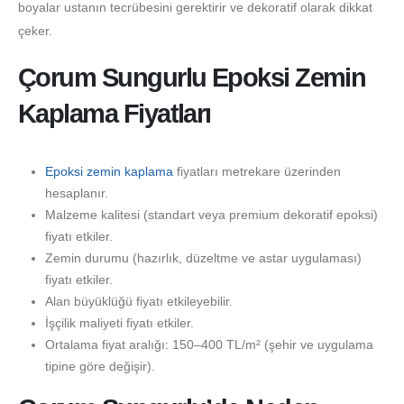
boyalar ustanın tecrübesini gerektirir ve dekoratif olarak dikkat
çeker.
Çorum Sungurlu Epoksi Zemin
Kaplama Fiyatları
Epoksi zemin kaplama
fiyatları metrekare üzerinden
hesaplanır.
Malzeme kalitesi (standart veya premium dekoratif epoksi)
fiyatı etkiler.
Zemin durumu (hazırlık, düzeltme ve astar uygulaması)
fiyatı etkiler.
Alan büyüklüğü fiyatı etkileyebilir.
İşçilik maliyeti fiyatı etkiler.
Ortalama fiyat aralığı: 150–400 TL/m² (şehir ve uygulama
tipine göre değişir).