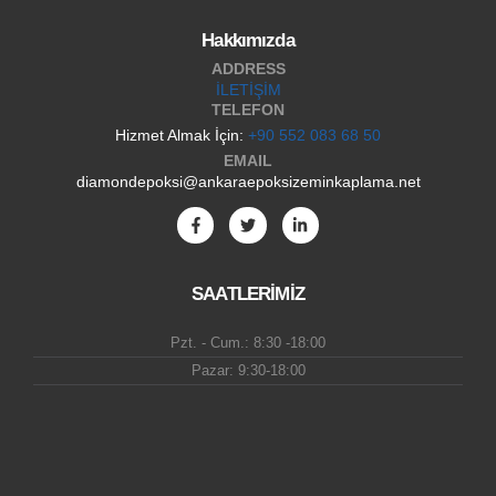
Hakkımızda
ADDRESS
İLETİŞİM
TELEFON
Hizmet Almak İçin:
+90 552 083 68 50
EMAIL
diamondepoksi@ankaraepoksizeminkaplama.net
SAATLERİMİZ
Pzt. - Cum.: 8:30 -18:00
Pazar: 9:30-18:00