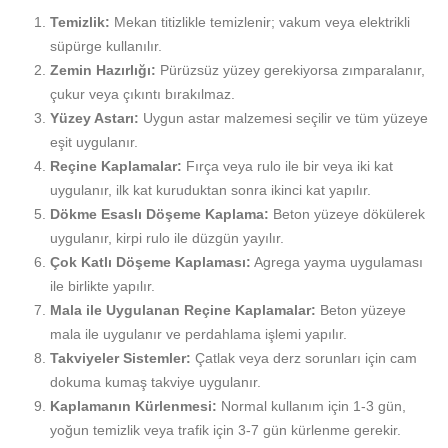
Temizlik:
Mekan titizlikle temizlenir; vakum veya elektrikli
süpürge kullanılır.
Zemin Hazırlığı:
Pürüzsüz yüzey gerekiyorsa zımparalanır,
çukur veya çıkıntı bırakılmaz.
Yüzey Astarı:
Uygun astar malzemesi seçilir ve tüm yüzeye
eşit uygulanır.
Reçine Kaplamalar:
Fırça veya rulo ile bir veya iki kat
uygulanır, ilk kat kuruduktan sonra ikinci kat yapılır.
Dökme Esaslı Döşeme Kaplama:
Beton yüzeye dökülerek
uygulanır, kirpi rulo ile düzgün yayılır.
Çok Katlı Döşeme Kaplaması:
Agrega yayma uygulaması
ile birlikte yapılır.
Mala ile Uygulanan Reçine Kaplamalar:
Beton yüzeye
mala ile uygulanır ve perdahlama işlemi yapılır.
Takviyeler Sistemler:
Çatlak veya derz sorunları için cam
dokuma kumaş takviye uygulanır.
Kaplamanın Kürlenmesi:
Normal kullanım için 1-3 gün,
yoğun temizlik veya trafik için 3-7 gün kürlenme gerekir.