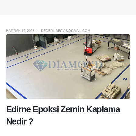
Author Box
HAZIRAN 14, 2026
DEGERLIDERVIS@GMAIL.COM
Edirne Epoksi Zemin Kaplama
Nedir ?