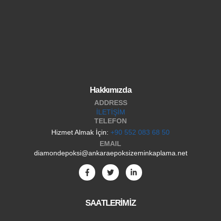
Hakkımızda
ADDRESS
İLETİŞİM
TELEFON
Hizmet Almak İçin:
+90 552 083 68 50
EMAIL
diamondepoksi@ankaraepoksizeminkaplama.net
SAATLERİMİZ