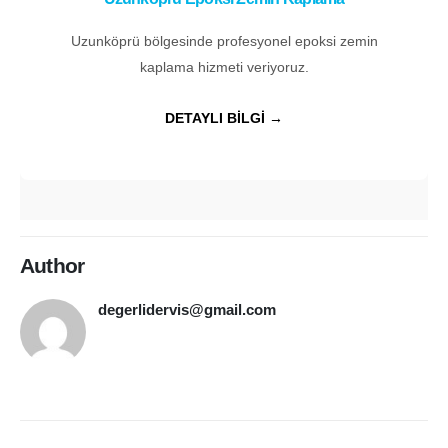
Uzunköprü bölgesinde profesyonel epoksi zemin
kaplama hizmeti veriyoruz.
DETAYLI BİLGİ →
Author
degerlidervis@gmail.com