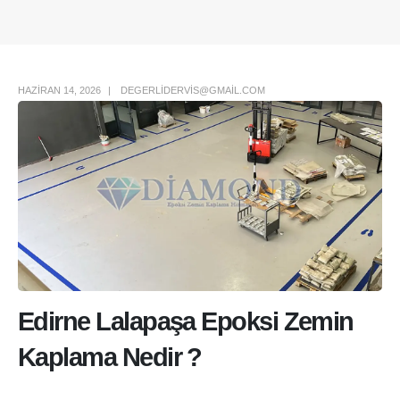
Author Box
HAZIRAN 14, 2026
DEGERLIDERVIS@GMAIL.COM
Edirne Lalapaşa Epoksi Zemin
Kaplama Nedir ?