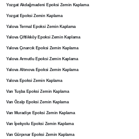
Yozgat Akdağmadeni Epoksi Zemin Kaplama
Yozgat Epoksi Zemin Kaplama
Yalova Termal Epoksi Zemin Kaplama
Yalova Çiftlikköy Epoksi Zemin Kaplama
Yalova Çınarcık Epoksi Zemin Kaplama
Yalova Armutlu Epoksi Zemin Kaplama
Yalova Altınova Epoksi Zemin Kaplama
Yalova Epoksi Zemin Kaplama
Van Tuşba Epoksi Zemin Kaplama
Van Özalp Epoksi Zemin Kaplama
Van Muradiye Epoksi Zemin Kaplama
Van İpekyolu Epoksi Zemin Kaplama
Van Gürpınar Epoksi Zemin Kaplama