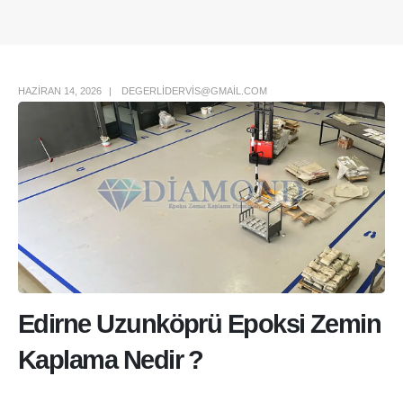
Author Box
HAZIRAN 14, 2026
DEGERLIDERVIS@GMAIL.COM
Edirne Uzunköprü Epoksi Zemin
Kaplama Nedir ?