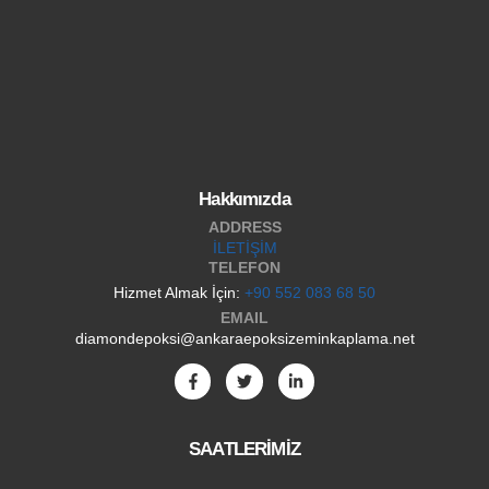
Hakkımızda
ADDRESS
İLETİŞİM
TELEFON
Hizmet Almak İçin:
+90 552 083 68 50
EMAIL
diamondepoksi@ankaraepoksizeminkaplama.net
SAATLERİMİZ