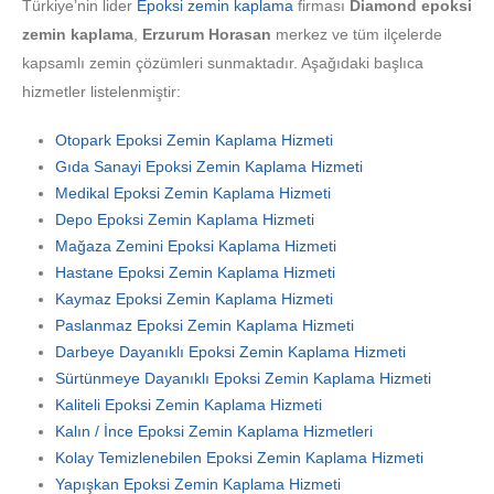
Türkiye’nin lider
Epoksi zemin kaplama
firması
Diamond epoksi
zemin kaplama
,
Erzurum Horasan
merkez ve tüm ilçelerde
kapsamlı zemin çözümleri sunmaktadır. Aşağıdaki başlıca
hizmetler listelenmiştir:
Otopark Epoksi Zemin Kaplama Hizmeti
Gıda Sanayi Epoksi Zemin Kaplama Hizmeti
Medikal Epoksi Zemin Kaplama Hizmeti
Depo Epoksi Zemin Kaplama Hizmeti
Mağaza Zemini Epoksi Kaplama Hizmeti
Hastane Epoksi Zemin Kaplama Hizmeti
Kaymaz Epoksi Zemin Kaplama Hizmeti
Paslanmaz Epoksi Zemin Kaplama Hizmeti
Darbeye Dayanıklı Epoksi Zemin Kaplama Hizmeti
Sürtünmeye Dayanıklı Epoksi Zemin Kaplama Hizmeti
Kaliteli Epoksi Zemin Kaplama Hizmeti
Kalın / İnce Epoksi Zemin Kaplama Hizmetleri
Kolay Temizlenebilen Epoksi Zemin Kaplama Hizmeti
Yapışkan Epoksi Zemin Kaplama Hizmeti