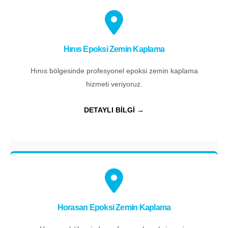
Hınıs Epoksi Zemin Kaplama
Hınıs bölgesinde profesyonel epoksi zemin kaplama
hizmeti veriyoruz.
DETAYLI BİLGİ →
Horasan Epoksi Zemin Kaplama