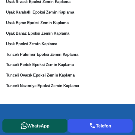
Uşak Sivaslı Epoksi Zemin Kaplama
Uşak Karahallı Epoksi Zemin Kaplama
Uşak Eşme Epoksi Zemin Kaplama
Uşak Banaz Epoksi Zemin Kaplama
Uşak Epoksi Zemin Kaplama
Tunceli Pülümür Epoksi Zemin Kaplama
Tunceli Pertek Epoksi Zemin Kaplama
Tunceli Ovacık Epoksi Zemin Kaplama
Tunceli Nazımiye Epoksi Zemin Kaplama
WhatsApp
Telefon