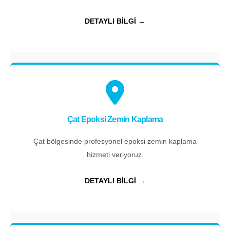
DETAYLI BİLGİ →
Çat Epoksi Zemin Kaplama
Çat bölgesinde profesyonel epoksi zemin kaplama
hizmeti veriyoruz.
DETAYLI BİLGİ →