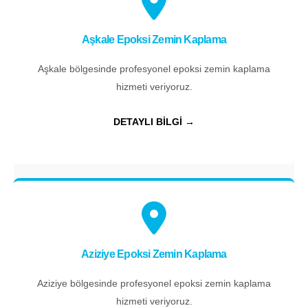
Aşkale Epoksi Zemin Kaplama
Aşkale bölgesinde profesyonel epoksi zemin kaplama
hizmeti veriyoruz.
DETAYLI BİLGİ →
Aziziye Epoksi Zemin Kaplama
Aziziye bölgesinde profesyonel epoksi zemin kaplama
hizmeti veriyoruz.