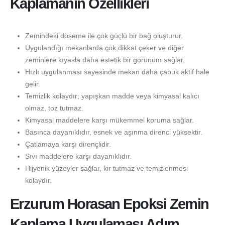
Kaplamanın Özellikleri
Zemindeki döşeme ile çok güçlü bir bağ oluşturur.
Uygulandığı mekanlarda çok dikkat çeker ve diğer
zeminlere kıyasla daha estetik bir görünüm sağlar.
Hızlı uygulanması sayesinde mekan daha çabuk aktif hale
gelir.
Temizlik kolaydır; yapışkan madde veya kimyasal kalıcı
olmaz, toz tutmaz.
Kimyasal maddelere karşı mükemmel koruma sağlar.
Basınca dayanıklıdır, esnek ve aşınma direnci yüksektir.
Çatlamaya karşı dirençlidir.
Sıvı maddelere karşı dayanıklıdır.
Hijyenik yüzeyler sağlar, kir tutmaz ve temizlenmesi
kolaydır.
Erzurum Horasan Epoksi Zemin
Kaplama Uygulaması Adım