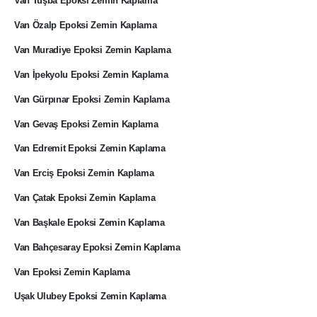
Van Tuşba Epoksi Zemin Kaplama
Van Özalp Epoksi Zemin Kaplama
Van Muradiye Epoksi Zemin Kaplama
Van İpekyolu Epoksi Zemin Kaplama
Van Gürpınar Epoksi Zemin Kaplama
Van Gevaş Epoksi Zemin Kaplama
Van Edremit Epoksi Zemin Kaplama
Van Erciş Epoksi Zemin Kaplama
Van Çatak Epoksi Zemin Kaplama
Van Başkale Epoksi Zemin Kaplama
Van Bahçesaray Epoksi Zemin Kaplama
Van Epoksi Zemin Kaplama
Uşak Ulubey Epoksi Zemin Kaplama