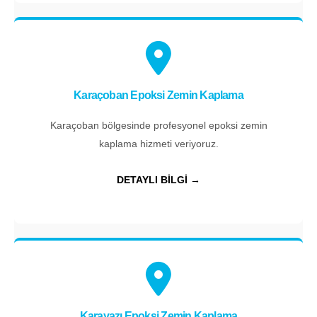
Karaçoban Epoksi Zemin Kaplama
Karaçoban bölgesinde profesyonel epoksi zemin
kaplama hizmeti veriyoruz.
DETAYLI BİLGİ →
Karayazı Epoksi Zemin Kaplama