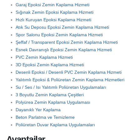
Garaj Epoksi Zemin Kaplama Hizmeti
Sığınak Zemin Epoksi Kaplama Hizmeti
Hızlı Kuruyan Epoksi Kaplama Hizmeti
Atık Su Deposu Epoksi Zemin Kaplama Hizmeti
Spor Salonu Epoksi Zemin Kaplama Hizmeti
Şeffaf / Transparent Epoksi Zemin Kaplama Hizmeti
Esnek Davranışlı Epoksi Zemin Kaplama Hizmeti
PVC Zemin Kaplama Hizmeti
3D Epoksi Zemin Kaplama Hizmeti
Desenli Epoksi / Desenli PVC Zemin Kaplama Hizmeti
Yalıtımlı Epoksi & Poliüretan Zemin Kaplama Hizmetleri
Su / Ses / Isı Yalıtımlı Poliüretan Uygulamaları
3 Boyutlu Zemin Kaplama Çeşitleri
Polyürea Zemin Kaplama Uygulaması
Dayanıklı Yer Kaplama
Beton Parlatma ve Temizleme
Poliüretan Duvar Kaplama Uygulamaları
Avantajlar