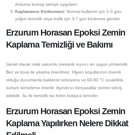
dokuma kumaş takviye uygulanır.
Kaplamanın Kürlenmesi:
Normal kullanım için 1-3 gün,
yoğun temizlik veya trafik için 3-7 gün kürlenme gerekir.
Erzurum Horasan Epoksi Zemin
Kaplama Temizliği ve Bakımı
Genel olarak ıslak vakumlu mekanik sıyırıcı en uygun yöntemdir.
Bez ve kova ile yıkama önerilmez. Hijyen koşullarının önemli
olduğu durumlarda bakterist solüsyonu ve 60-80 °C sıcaklıkta
buharlı temizleme önerilir. Aşındırıcı kimyasallar zemini tahriş
edebilir. Su ile temizlik ise kirleri kolayca temizler.
Erzurum Horasan Epoksi Zemin
Kaplama Yapılırken Nelere Dikkat