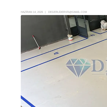
Author Box
HAZIRAN 14, 2026
DEGERLIDERVIS@GMAIL.COM