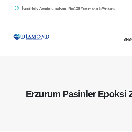
İvedikköy Anadolu bulvarı. No:139 Yenimahalle/Ankara
ANA
Erzurum Pasinler Epoksi