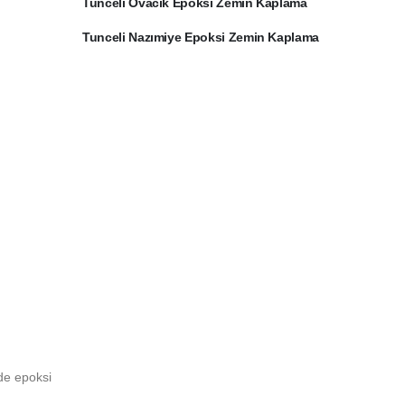
Tunceli Ovacık Epoksi Zemin Kaplama
Tunceli Nazımiye Epoksi Zemin Kaplama
de epoksi