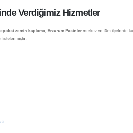
rinde Verdiğimiz Hizmetler
epoksi zemin kaplama
,
Erzurum Pasinler
merkez ve tüm ilçelerde k
listelenmiştir:
ti