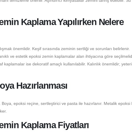
lı temizleme önerilir. Aşındırıcı kimyasallar zemini tahriş edebilir. Su 
emin Kaplama Yapılırken Nelere
şmak önemlidir. Keşif sırasında zeminin sertliği ve sorunları belirlenir.
klı ve estetik epoksi zemin kaplamalar alan ihtiyacına göre seçilmelidi
 kaplamalar ise dekoratif amaçlı kullanılabilir. Kalınlık önemlidir; yeter
oya Hazırlanması
 Boya, epoksi reçine, sertleştirici ve pasta ile hazırlanır. Metalik epoksi
ker.
emin Kaplama Fiyatları