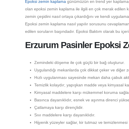
Epoksi zemin kaplama
günümüzün en trend yer kaplama çeş
olan epoksi zemin kaplama ile ilgili en çok merak edilen 
zemin çeşidini nasıl ortaya çıkardığını ve kendi uygulama
Epoksi zemin kaplama nasıl yapılır sorusunu cevaplamanı
edilen soruların başındadır. Epoksi Baktım olarak bu içer
Erzurum Pasinler Epoksi Z
Zemindeki döşeme ile çok güçlü bir bağ oluşturur.
Uygulandığı mekanlarda çok dikkat çeker ve diğer ze
Hızlı uygulanması sayesinde mekan daha çabuk aktif
Temizlik kolaydır; yapışkan madde veya kimyasal kal
Kimyasal maddelere karşı mükemmel koruma sağlar
Basınca dayanıklıdır, esnek ve aşınma direnci yüksek
Çatlamaya karşı dirençlidir.
Sıvı maddelere karşı dayanıklıdır.
Hijyenik yüzeyler sağlar, kir tutmaz ve temizlenmesi 