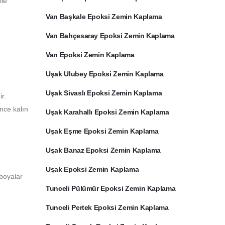
ile
Van Başkale Epoksi Zemin Kaplama
Van Bahçesaray Epoksi Zemin Kaplama
Van Epoksi Zemin Kaplama
Uşak Ulubey Epoksi Zemin Kaplama
Uşak Sivaslı Epoksi Zemin Kaplama
r.
ince kalın
Uşak Karahallı Epoksi Zemin Kaplama
Uşak Eşme Epoksi Zemin Kaplama
Uşak Banaz Epoksi Zemin Kaplama
Uşak Epoksi Zemin Kaplama
 boyalar
Tunceli Pülümür Epoksi Zemin Kaplama
Tunceli Pertek Epoksi Zemin Kaplama