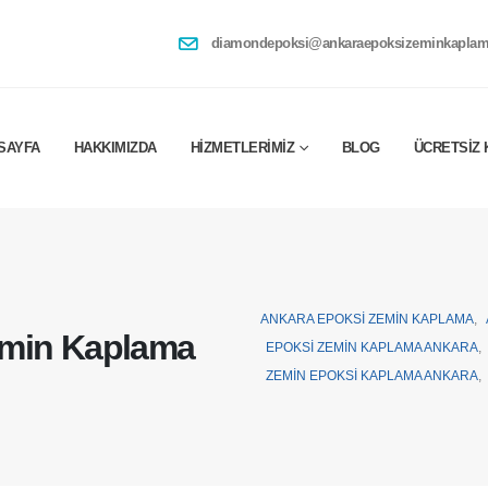
diamondepoksi@ankaraepoksizeminkaplam
SAYFA
HAKKIMIZDA
HIZMETLERIMIZ
BLOG
ÜCRETSIZ 
ANKARA EPOKSI ZEMIN KAPLAMA
,
emin Kaplama
EPOKSI ZEMIN KAPLAMA ANKARA
,
ZEMIN EPOKSI KAPLAMA ANKARA
,