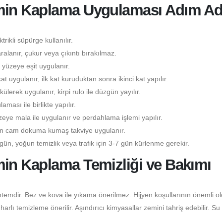
min Kaplama Uygulaması Adım A
rikli süpürge kullanılır.
lanır, çukur veya çıkıntı bırakılmaz.
yüzeye eşit uygulanır.
kat uygulanır, ilk kat kuruduktan sonra ikinci kat yapılır.
lerek uygulanır, kirpi rulo ile düzgün yayılır.
ası ile birlikte yapılır.
eye mala ile uygulanır ve perdahlama işlemi yapılır.
çin cam dokuma kumaş takviye uygulanır.
gün, yoğun temizlik veya trafik için 3-7 gün kürlenme gerekir.
in Kaplama Temizliği ve Bakımı
temdir. Bez ve kova ile yıkama önerilmez. Hijyen koşullarının önemli o
lı temizleme önerilir. Aşındırıcı kimyasallar zemini tahriş edebilir. Su 