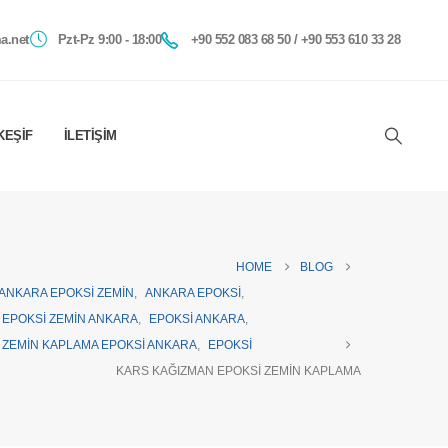
a.net
Pzt-Pz 9:00 - 18:00
+90 552 083 68 50 / +90 553 610 33 28
KEŞIF
İLETIŞIM
HOME
BLOG
ANKARA EPOKSI ZEMIN
,
ANKARA EPOKSI
,
EPOKSI ZEMIN ANKARA
,
EPOKSI ANKARA
,
ZEMIN KAPLAMA EPOKSI ANKARA
,
EPOKSI
KARS KAĞIZMAN EPOKSI ZEMIN KAPLAMA