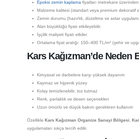
Epoksi zemin kaplama
fiyatları metrekare üzerinden
Malzeme kalitesi (standart veya premium dekoratif epo
Zemin durumu (hazırlık, düzeltme ve astar uygulaması
Alan büyüklüğü fiyatı etkileyebilir.
İşçilik maliyeti fiyatı etkiler.
Ortalama fiyat aralığı: 150–400 TL/m² (şehir ve uygu
Kars Kağızman’de Neden Ep
Kimyasal ve darbelere karşı yüksek dayanım
Kaymaz ve hijyenik yüzey
Kolay temizlenebilir, toz tutmaz
Renk, parlaklık ve desen seçenekleri
Uzun ömürlü ve düşük bakım gerektiren kullanım
Özellikle
Kars Kağızman Organize Sanayi Bölgesi
,
Ka
uygulamaları sıkça tercih edilir.