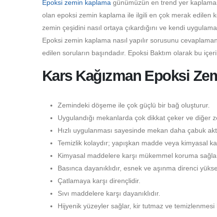
Epoksi zemin kaplama
günümüzün en trend yer kaplama çeş
olan epoksi zemin kaplama ile ilgili en çok merak edilen 
zemin çeşidini nasıl ortaya çıkardığını ve kendi uygulama
Epoksi zemin kaplama nasıl yapılır sorusunu cevaplamanı
edilen soruların başındadır. Epoksi Baktım olarak bu içer
Kars Kağızman Epoksi Zemi
Zemindeki döşeme ile çok güçlü bir bağ oluşturur.
Uygulandığı mekanlarda çok dikkat çeker ve diğer ze
Hızlı uygulanması sayesinde mekan daha çabuk aktif
Temizlik kolaydır; yapışkan madde veya kimyasal kal
Kimyasal maddelere karşı mükemmel koruma sağlar
Basınca dayanıklıdır, esnek ve aşınma direnci yüksek
Çatlamaya karşı dirençlidir.
Sıvı maddelere karşı dayanıklıdır.
Hijyenik yüzeyler sağlar, kir tutmaz ve temizlenmesi 