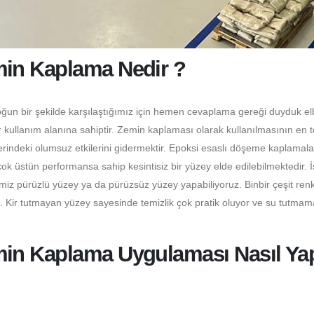
in Kaplama Nedir ?
oğun bir şekilde karşılaştığımız için hemen cevaplama gereği duyduk el
 kullanım alanına sahiptir. Zemin kaplaması olarak kullanılmasının en 
erindeki olumsuz etkilerini gidermektir. Epoksi esaslı döşeme kaplamala
 üstün performansa sahip kesintisiz bir yüzey elde edilebilmektedir. 
miz pürüzlü yüzey ya da pürüzsüz yüzey yapabiliyoruz. Binbir çeşit ren
z. Kir tutmayan yüzey sayesinde temizlik çok pratik oluyor ve su tutmam
n Kaplama Uygulaması Nasıl Yapı