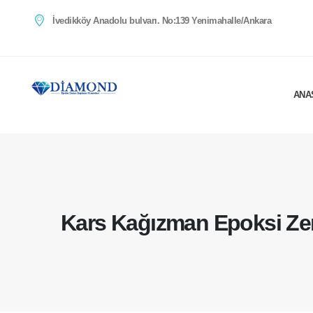
İvedikköy Anadolu bulvarı. No:139 Yenimahalle/Ankara
ANA
Kars Kağızman Epoksi Z