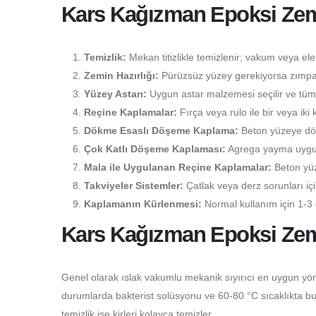
Kars Kağızman Epoksi Ze
Temizlik:
Mekan titizlikle temizlenir; vakum veya elekt
Zemin Hazırlığı:
Pürüzsüz yüzey gerekiyorsa zımpara
Yüzey Astarı:
Uygun astar malzemesi seçilir ve tüm 
Reçine Kaplamalar:
Fırça veya rulo ile bir veya iki 
Dökme Esaslı Döşeme Kaplama:
Beton yüzeye dökü
Çok Katlı Döşeme Kaplaması:
Agrega yayma uygulam
Mala ile Uygulanan Reçine Kaplamalar:
Beton yüz
Takviyeler Sistemler:
Çatlak veya derz sorunları i
Kaplamanın Kürlenmesi:
Normal kullanım için 1-3 
Kars Kağızman Epoksi Zem
Genel olarak ıslak vakumlu mekanik sıyırıcı en uygun yön
durumlarda bakterist solüsyonu ve 60-80 °C sıcaklıkta buhar
temizlik ise kirleri kolayca temizler.