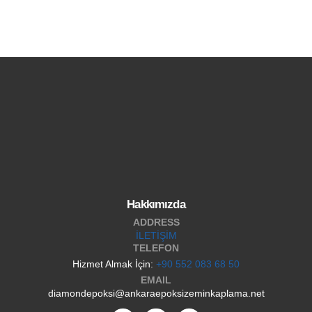
Hakkımızda
ADDRESS
İLETİŞİM
TELEFON
Hizmet Almak İçin:
+90 552 083 68 50
EMAIL
diamondepoksi@ankaraepoksizeminkaplama.net