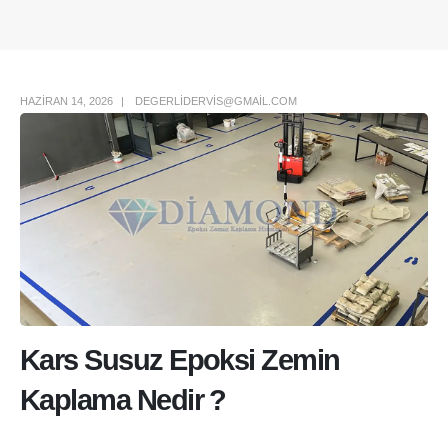
Author Box
HAZIRAN 14, 2026
DEGERLIDERVIS@GMAIL.COM
Kars Susuz Epoksi Zemin
Kaplama Nedir ?