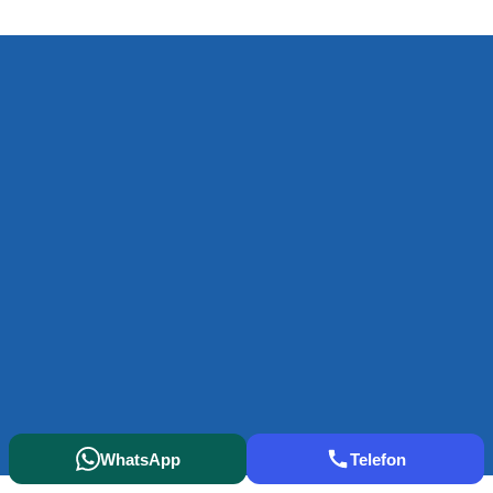
WhatsApp
Telefon