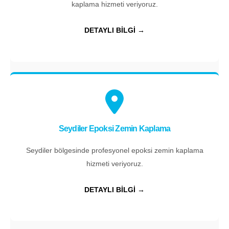
kaplama hizmeti veriyoruz.
DETAYLI BİLGİ →
Seydiler Epoksi Zemin Kaplama
Seydiler bölgesinde profesyonel epoksi zemin kaplama
hizmeti veriyoruz.
DETAYLI BİLGİ →