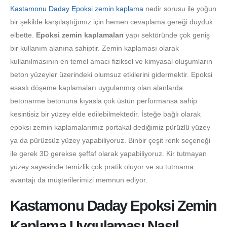
Kastamonu Daday Epoksi zemin kaplama
nedir sorusu ile yoğun
bir şekilde karşılaştığımız için hemen cevaplama gereği duyduk
elbette.
Epoksi zemin kaplamaları
yapı sektöründe çok geniş
bir kullanım alanına sahiptir. Zemin kaplaması olarak
kullanılmasının en temel amacı fiziksel ve kimyasal oluşumların
beton yüzeyler üzerindeki olumsuz etkilerini gidermektir. Epoksi
esaslı döşeme kaplamaları uygulanmış olan alanlarda
betonarme betonuna kıyasla çok üstün performansa sahip
kesintisiz bir yüzey elde edilebilmektedir. İsteğe bağlı olarak
epoksi zemin kaplamalarımız portakal dediğimiz pürüzlü yüzey
ya da pürüzsüz yüzey yapabiliyoruz. Binbir çeşit renk seçeneği
ile gerek 3D gerekse şeffaf olarak yapabiliyoruz. Kir tutmayan
yüzey sayesinde temizlik çok pratik oluyor ve su tutmama
avantajı da müşterilerimizi memnun ediyor.
Kastamonu Daday Epoksi Zemin
Kaplama Uygulaması Nasıl