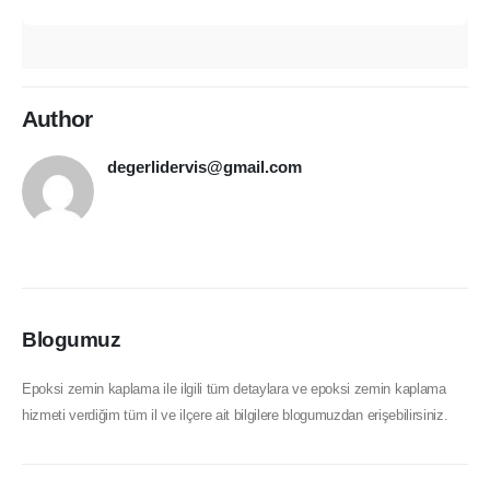
Author
degerlidervis@gmail.com
Blogumuz
Epoksi zemin kaplama ile ilgili tüm detaylara ve epoksi zemin kaplama
hizmeti verdiğim tüm il ve ilçere ait bilgilere blogumuzdan erişebilirsiniz.