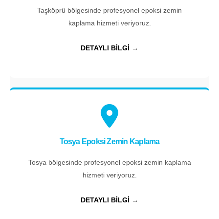
Taşköprü bölgesinde profesyonel epoksi zemin
kaplama hizmeti veriyoruz.
DETAYLI BİLGİ →
Tosya Epoksi Zemin Kaplama
Tosya bölgesinde profesyonel epoksi zemin kaplama
hizmeti veriyoruz.
DETAYLI BİLGİ →