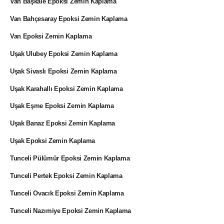
Van Başkale Epoksi Zemin Kaplama
Van Bahçesaray Epoksi Zemin Kaplama
Van Epoksi Zemin Kaplama
Uşak Ulubey Epoksi Zemin Kaplama
Uşak Sivaslı Epoksi Zemin Kaplama
Uşak Karahallı Epoksi Zemin Kaplama
Uşak Eşme Epoksi Zemin Kaplama
Uşak Banaz Epoksi Zemin Kaplama
Uşak Epoksi Zemin Kaplama
Tunceli Pülümür Epoksi Zemin Kaplama
Tunceli Pertek Epoksi Zemin Kaplama
Tunceli Ovacık Epoksi Zemin Kaplama
Tunceli Nazımiye Epoksi Zemin Kaplama