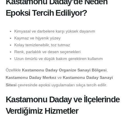
Kastamonu Daday’de Neden
Epoksi Tercih Ediliyor?
Kimyasal ve darbelere karşı yüksek dayanım
Kaymaz ve hijyenik yüzey
Kolay temizlenebilir, toz tutmaz
Renk, parlaklık ve desen seçenekleri
Uzun ömürlü ve düşük bakım gerektiren kullanım
Özellikle
Kastamonu Daday Organize Sanayi Bölgesi
,
Kastamonu Daday Merkez
ve
Kastamonu Daday Sanayi
Sitesi
çevresinde epoksi uygulamaları sıkça tercih edilir.
Kastamonu Daday ve İlçelerinde
Verdiğimiz Hizmetler