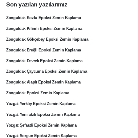
Son yazılan yazılarımız
Zonguldak Kozlu Epoksi Zemin Kaplama
Zonguldak Kilimli Epoksi Zemin Kaplama
Zonguldak Gökçebey Epoksi Zemin Kaplama
Zonguldak Ereğli Epoksi Zemin Kaplama
Zonguldak Devrek Epoksi Zemin Kaplama
Zonguldak Çaycuma Epoksi Zemin Kaplama
Zonguldak Alaplı Epoksi Zemin Kaplama
Zonguldak Epoksi Zemin Kaplama
Yozgat Yerköy Epoksi Zemin Kaplama
Yozgat Yenifakılı Epoksi Zemin Kaplama
Yozgat Şefaatli Epoksi Zemin Kaplama
Yozgat Sorgun Epoksi Zemin Kaplama