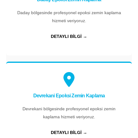
Daday bölgesinde profesyonel epoksi zemin kaplama
hizmeti veriyoruz.
DETAYLI BİLGİ →
Devrekani Epoksi Zemin Kaplama
Devrekani bölgesinde profesyonel epoksi zemin
kaplama hizmeti veriyoruz.
DETAYLI BİLGİ →