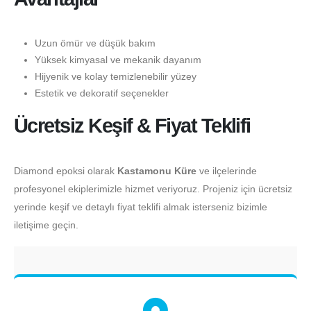
Uzun ömür ve düşük bakım
Yüksek kimyasal ve mekanik dayanım
Hijyenik ve kolay temizlenebilir yüzey
Estetik ve dekoratif seçenekler
Ücretsiz Keşif & Fiyat Teklifi
Diamond epoksi olarak
Kastamonu Küre
ve ilçelerinde
profesyonel ekiplerimizle hizmet veriyoruz. Projeniz için ücretsiz
yerinde keşif ve detaylı fiyat teklifi almak isterseniz bizimle
iletişime geçin.