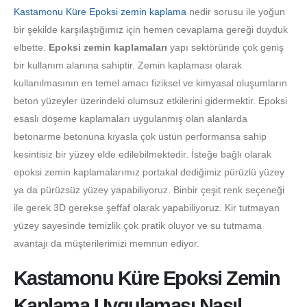
Kastamonu Küre Epoksi zemin kaplama
nedir sorusu ile yoğun
bir şekilde karşılaştığımız için hemen cevaplama gereği duyduk
elbette.
Epoksi zemin kaplamaları
yapı sektöründe çok geniş
bir kullanım alanına sahiptir. Zemin kaplaması olarak
kullanılmasının en temel amacı fiziksel ve kimyasal oluşumların
beton yüzeyler üzerindeki olumsuz etkilerini gidermektir. Epoksi
esaslı döşeme kaplamaları uygulanmış olan alanlarda
betonarme betonuna kıyasla çok üstün performansa sahip
kesintisiz bir yüzey elde edilebilmektedir. İsteğe bağlı olarak
epoksi zemin kaplamalarımız portakal dediğimiz pürüzlü yüzey
ya da pürüzsüz yüzey yapabiliyoruz. Binbir çeşit renk seçeneği
ile gerek 3D gerekse şeffaf olarak yapabiliyoruz. Kir tutmayan
yüzey sayesinde temizlik çok pratik oluyor ve su tutmama
avantajı da müşterilerimizi memnun ediyor.
Kastamonu Küre Epoksi Zemin
Kaplama Uygulaması Nasıl