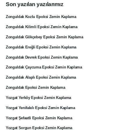
Son yazılan yazılarımız
Zonguldak Kozlu Epoksi Zemin Kaplama
Zonguldak Kilimli Epoksi Zemin Kaplama
Zonguldak Gökçebey Epoksi Zemin Kaplama
Zonguldak Ereğli Epoksi Zemin Kaplama
Zonguldak Devrek Epoksi Zemin Kaplama
Zonguldak Çaycuma Epoksi Zemin Kaplama
Zonguldak Alaplı Epoksi Zemin Kaplama
Zonguldak Epoksi Zemin Kaplama
Yozgat Yerköy Epoksi Zemin Kaplama
Yozgat Yenifakılı Epoksi Zemin Kaplama
Yozgat Şefaatli Epoksi Zemin Kaplama
Yozgat Sorgun Epoksi Zemin Kaplama