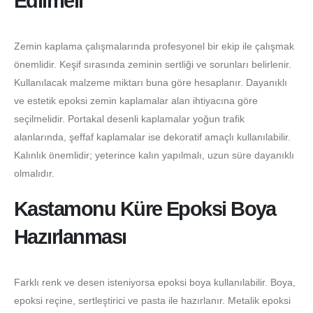
Edilmeli
Zemin kaplama çalışmalarında profesyonel bir ekip ile çalışmak
önemlidir. Keşif sırasında zeminin sertliği ve sorunları belirlenir.
Kullanılacak malzeme miktarı buna göre hesaplanır. Dayanıklı
ve estetik epoksi zemin kaplamalar alan ihtiyacına göre
seçilmelidir. Portakal desenli kaplamalar yoğun trafik
alanlarında, şeffaf kaplamalar ise dekoratif amaçlı kullanılabilir.
Kalınlık önemlidir; yeterince kalın yapılmalı, uzun süre dayanıklı
olmalıdır.
Kastamonu Küre Epoksi Boya
Hazırlanması
Farklı renk ve desen isteniyorsa epoksi boya kullanılabilir. Boya,
epoksi reçine, sertleştirici ve pasta ile hazırlanır. Metalik epoksi