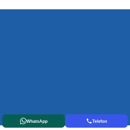
WhatsApp
Telefon