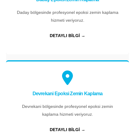
Daday bölgesinde profesyonel epoksi zemin kaplama
hizmeti veriyoruz.
DETAYLI BİLGİ →
Devrekani Epoksi Zemin Kaplama
Devrekani bölgesinde profesyonel epoksi zemin
kaplama hizmeti veriyoruz.
DETAYLI BİLGİ →