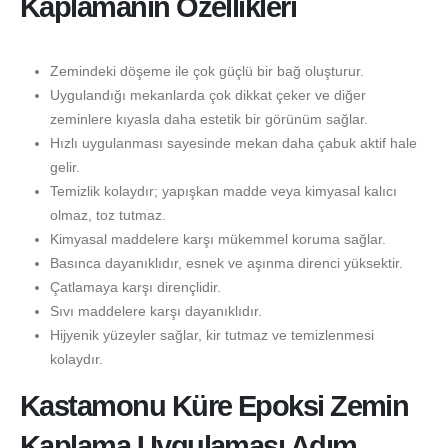
Kaplamanın Özellikleri
Zemindeki döşeme ile çok güçlü bir bağ oluşturur.
Uygulandığı mekanlarda çok dikkat çeker ve diğer
zeminlere kıyasla daha estetik bir görünüm sağlar.
Hızlı uygulanması sayesinde mekan daha çabuk aktif hale
gelir.
Temizlik kolaydır; yapışkan madde veya kimyasal kalıcı
olmaz, toz tutmaz.
Kimyasal maddelere karşı mükemmel koruma sağlar.
Basınca dayanıklıdır, esnek ve aşınma direnci yüksektir.
Çatlamaya karşı dirençlidir.
Sıvı maddelere karşı dayanıklıdır.
Hijyenik yüzeyler sağlar, kir tutmaz ve temizlenmesi
kolaydır.
Kastamonu Küre Epoksi Zemin
Kaplama Uygulaması Adım