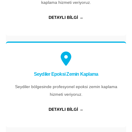
kaplama hizmeti veriyoruz.
DETAYLI BİLGİ →
Seydiler Epoksi Zemin Kaplama
Seydiler bölgesinde profesyonel epoksi zemin kaplama
hizmeti veriyoruz.
DETAYLI BİLGİ →