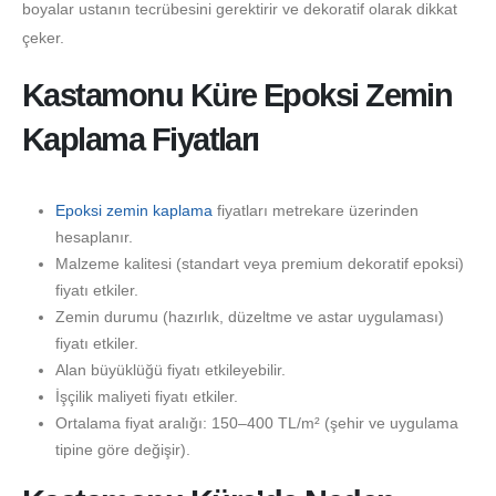
boyalar ustanın tecrübesini gerektirir ve dekoratif olarak dikkat
çeker.
Kastamonu Küre Epoksi Zemin
Kaplama Fiyatları
Epoksi zemin kaplama
fiyatları metrekare üzerinden
hesaplanır.
Malzeme kalitesi (standart veya premium dekoratif epoksi)
fiyatı etkiler.
Zemin durumu (hazırlık, düzeltme ve astar uygulaması)
fiyatı etkiler.
Alan büyüklüğü fiyatı etkileyebilir.
İşçilik maliyeti fiyatı etkiler.
Ortalama fiyat aralığı: 150–400 TL/m² (şehir ve uygulama
tipine göre değişir).