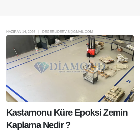
Author Box
HAZIRAN 14, 2026
DEGERLIDERVIS@GMAIL.COM
Kastamonu Küre Epoksi Zemin
Kaplama Nedir ?