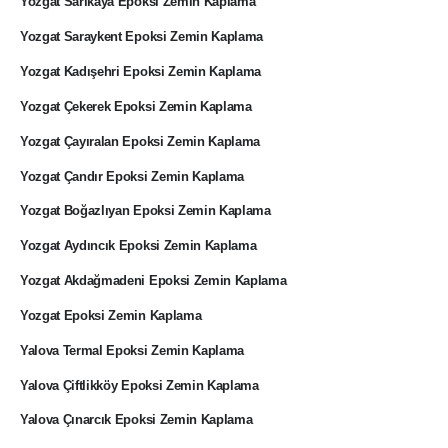
Yozgat Sarıkaya Epoksi Zemin Kaplama
Yozgat Saraykent Epoksi Zemin Kaplama
Yozgat Kadışehri Epoksi Zemin Kaplama
Yozgat Çekerek Epoksi Zemin Kaplama
Yozgat Çayıralan Epoksi Zemin Kaplama
Yozgat Çandır Epoksi Zemin Kaplama
Yozgat Boğazlıyan Epoksi Zemin Kaplama
Yozgat Aydıncık Epoksi Zemin Kaplama
Yozgat Akdağmadeni Epoksi Zemin Kaplama
Yozgat Epoksi Zemin Kaplama
Yalova Termal Epoksi Zemin Kaplama
Yalova Çiftlikköy Epoksi Zemin Kaplama
Yalova Çınarcık Epoksi Zemin Kaplama