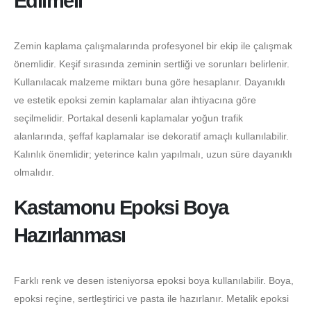
Edilmeli
Zemin kaplama çalışmalarında profesyonel bir ekip ile çalışmak
önemlidir. Keşif sırasında zeminin sertliği ve sorunları belirlenir.
Kullanılacak malzeme miktarı buna göre hesaplanır. Dayanıklı
ve estetik epoksi zemin kaplamalar alan ihtiyacına göre
seçilmelidir. Portakal desenli kaplamalar yoğun trafik
alanlarında, şeffaf kaplamalar ise dekoratif amaçlı kullanılabilir.
Kalınlık önemlidir; yeterince kalın yapılmalı, uzun süre dayanıklı
olmalıdır.
Kastamonu Epoksi Boya
Hazırlanması
Farklı renk ve desen isteniyorsa epoksi boya kullanılabilir. Boya,
epoksi reçine, sertleştirici ve pasta ile hazırlanır. Metalik epoksi