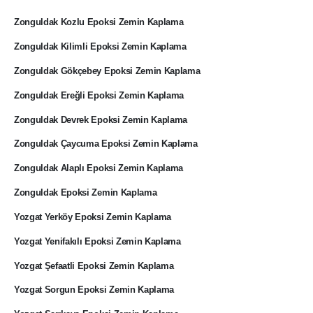
Zonguldak Kozlu Epoksi Zemin Kaplama
Zonguldak Kilimli Epoksi Zemin Kaplama
Zonguldak Gökçebey Epoksi Zemin Kaplama
Zonguldak Ereğli Epoksi Zemin Kaplama
Zonguldak Devrek Epoksi Zemin Kaplama
Zonguldak Çaycuma Epoksi Zemin Kaplama
Zonguldak Alaplı Epoksi Zemin Kaplama
Zonguldak Epoksi Zemin Kaplama
Yozgat Yerköy Epoksi Zemin Kaplama
Yozgat Yenifakılı Epoksi Zemin Kaplama
Yozgat Şefaatli Epoksi Zemin Kaplama
Yozgat Sorgun Epoksi Zemin Kaplama