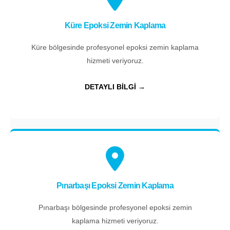
Küre Epoksi Zemin Kaplama
Küre bölgesinde profesyonel epoksi zemin kaplama
hizmeti veriyoruz.
DETAYLI BİLGİ →
Pınarbaşı Epoksi Zemin Kaplama
Pınarbaşı bölgesinde profesyonel epoksi zemin
kaplama hizmeti veriyoruz.