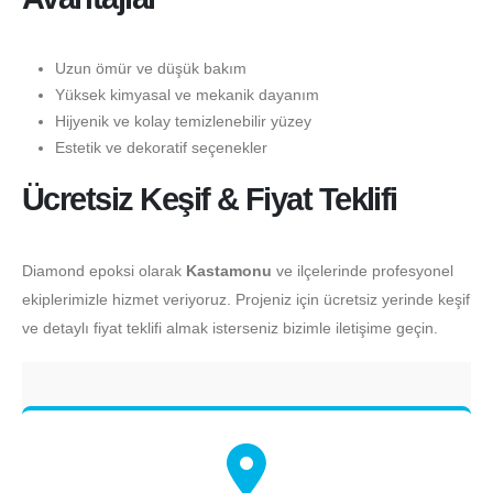
Uzun ömür ve düşük bakım
Yüksek kimyasal ve mekanik dayanım
Hijyenik ve kolay temizlenebilir yüzey
Estetik ve dekoratif seçenekler
Ücretsiz Keşif & Fiyat Teklifi
Diamond epoksi olarak
Kastamonu
ve ilçelerinde profesyonel
ekiplerimizle hizmet veriyoruz. Projeniz için ücretsiz yerinde keşif
ve detaylı fiyat teklifi almak isterseniz bizimle iletişime geçin.