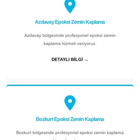
Azdavay Epoksi Zemin Kaplama
Azdavay bölgesinde profesyonel epoksi zemin
kaplama hizmeti veriyoruz.
DETAYLI BİLGİ →
Bozkurt Epoksi Zemin Kaplama
Bozkurt bölgesinde profesyonel epoksi zemin kaplama