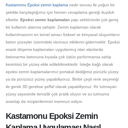
Kastamonu Epoksi zemin kaplama
nedir sorusu ile yoğun bir
şekilde karşılaştığımız için hemen cevaplama gereği duyduk
elbette.
Epoksi zemin kaplamaları
yapı sektöründe çok geniş
bir kullanım alanına sahiptir. Zemin kaplaması olarak
kullanılmasının en temel amacı fiziksel ve kimyasal oluşumların
beton yüzeyler üzerindeki olumsuz etkilerini gidermektir. Epoksi
esaslı döşeme kaplamaları uygulanmış olan alanlarda
betonarme betonuna kıyasla çok üstün performansa sahip
kesintisiz bir yüzey elde edilebilmektedir. İsteğe bağlı olarak
epoksi zemin kaplamalarımız portakal dediğimiz pürüzlü yüzey
ya da pürüzsüz yüzey yapabiliyoruz. Binbir çeşit renk seçeneği
ile gerek 3D gerekse şeffaf olarak yapabiliyoruz. Kir tutmayan
yüzey sayesinde temizlik çok pratik oluyor ve su tutmama
avantajı da müşterilerimizi memnun ediyor.
Kastamonu Epoksi Zemin
Kaplama Uygulaması Nasıl