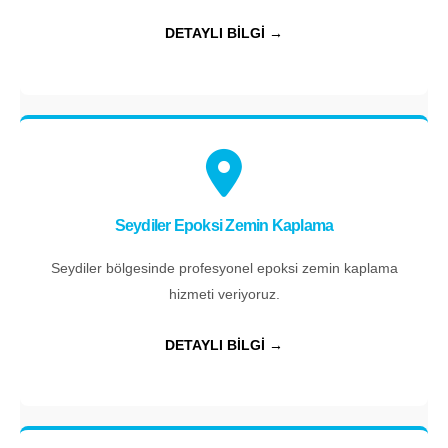
DETAYLI BİLGİ →
Seydiler Epoksi Zemin Kaplama
Seydiler bölgesinde profesyonel epoksi zemin kaplama
hizmeti veriyoruz.
DETAYLI BİLGİ →