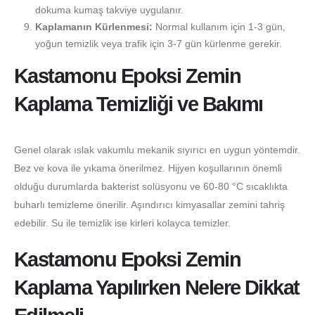
dokuma kumaş takviye uygulanır.
Kaplamanın Kürlenmesi:
Normal kullanım için 1-3 gün,
yoğun temizlik veya trafik için 3-7 gün kürlenme gerekir.
Kastamonu Epoksi Zemin
Kaplama Temizliği ve Bakımı
Genel olarak ıslak vakumlu mekanik sıyırıcı en uygun yöntemdir.
Bez ve kova ile yıkama önerilmez. Hijyen koşullarının önemli
olduğu durumlarda bakterist solüsyonu ve 60-80 °C sıcaklıkta
buharlı temizleme önerilir. Aşındırıcı kimyasallar zemini tahriş
edebilir. Su ile temizlik ise kirleri kolayca temizler.
Kastamonu Epoksi Zemin
Kaplama Yapılırken Nelere Dikkat