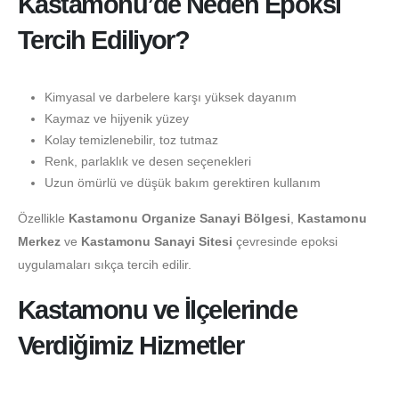
Kastamonu’de Neden Epoksi
Tercih Ediliyor?
Kimyasal ve darbelere karşı yüksek dayanım
Kaymaz ve hijyenik yüzey
Kolay temizlenebilir, toz tutmaz
Renk, parlaklık ve desen seçenekleri
Uzun ömürlü ve düşük bakım gerektiren kullanım
Özellikle
Kastamonu Organize Sanayi Bölgesi
,
Kastamonu
Merkez
ve
Kastamonu Sanayi Sitesi
çevresinde epoksi
uygulamaları sıkça tercih edilir.
Kastamonu ve İlçelerinde
Verdiğimiz Hizmetler