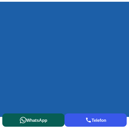
WhatsApp
Telefon