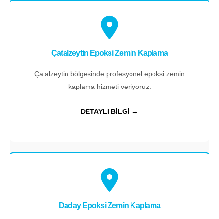
Çatalzeytin Epoksi Zemin Kaplama
Çatalzeytin bölgesinde profesyonel epoksi zemin
kaplama hizmeti veriyoruz.
DETAYLI BİLGİ →
Daday Epoksi Zemin Kaplama