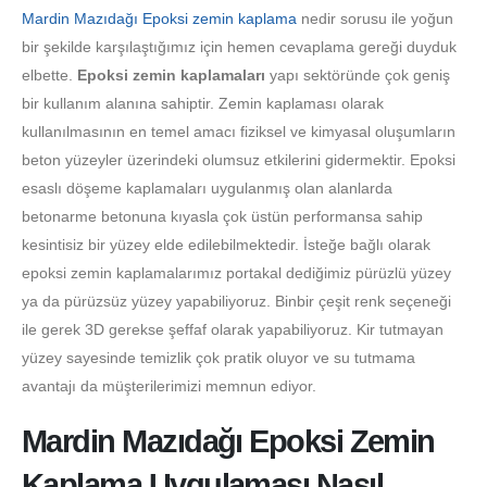
Mardin Mazıdağı Epoksi zemin kaplama
nedir sorusu ile yoğun
bir şekilde karşılaştığımız için hemen cevaplama gereği duyduk
elbette.
Epoksi zemin kaplamaları
yapı sektöründe çok geniş
bir kullanım alanına sahiptir. Zemin kaplaması olarak
kullanılmasının en temel amacı fiziksel ve kimyasal oluşumların
beton yüzeyler üzerindeki olumsuz etkilerini gidermektir. Epoksi
esaslı döşeme kaplamaları uygulanmış olan alanlarda
betonarme betonuna kıyasla çok üstün performansa sahip
kesintisiz bir yüzey elde edilebilmektedir. İsteğe bağlı olarak
epoksi zemin kaplamalarımız portakal dediğimiz pürüzlü yüzey
ya da pürüzsüz yüzey yapabiliyoruz. Binbir çeşit renk seçeneği
ile gerek 3D gerekse şeffaf olarak yapabiliyoruz. Kir tutmayan
yüzey sayesinde temizlik çok pratik oluyor ve su tutmama
avantajı da müşterilerimizi memnun ediyor.
Mardin Mazıdağı Epoksi Zemin
Kaplama Uygulaması Nasıl