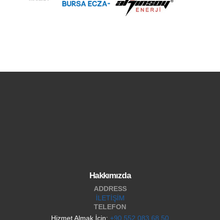
Hakkımızda
ADDRESS
İLETİŞİM
TELEFON
Hizmet Almak İçin:
+90 552 083 68 50