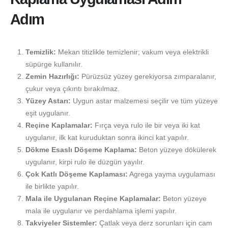
Adım
Temizlik:
Mekan titizlikle temizlenir; vakum veya elektrikli
süpürge kullanılır.
Zemin Hazırlığı:
Pürüzsüz yüzey gerekiyorsa zımparalanır,
çukur veya çıkıntı bırakılmaz.
Yüzey Astarı:
Uygun astar malzemesi seçilir ve tüm yüzeye
eşit uygulanır.
Reçine Kaplamalar:
Fırça veya rulo ile bir veya iki kat
uygulanır, ilk kat kuruduktan sonra ikinci kat yapılır.
Dökme Esaslı Döşeme Kaplama:
Beton yüzeye dökülerek
uygulanır, kirpi rulo ile düzgün yayılır.
Çok Katlı Döşeme Kaplaması:
Agrega yayma uygulaması
ile birlikte yapılır.
Mala ile Uygulanan Reçine Kaplamalar:
Beton yüzeye
mala ile uygulanır ve perdahlama işlemi yapılır.
Takviyeler Sistemler:
Çatlak veya derz sorunları için cam