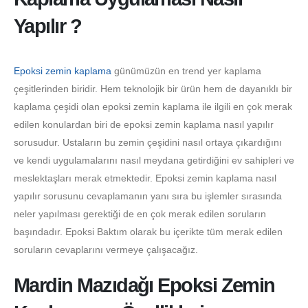
Yapılır ?
Epoksi zemin kaplama
günümüzün en trend yer kaplama
çeşitlerinden biridir. Hem teknolojik bir ürün hem de dayanıklı bir
kaplama çeşidi olan epoksi zemin kaplama ile ilgili en çok merak
edilen konulardan biri de epoksi zemin kaplama nasıl yapılır
sorusudur. Ustaların bu zemin çeşidini nasıl ortaya çıkardığını
ve kendi uygulamalarını nasıl meydana getirdiğini ev sahipleri ve
meslektaşları merak etmektedir. Epoksi zemin kaplama nasıl
yapılır sorusunu cevaplamanın yanı sıra bu işlemler sırasında
neler yapılması gerektiği de en çok merak edilen soruların
başındadır. Epoksi Baktım olarak bu içerikte tüm merak edilen
soruların cevaplarını vermeye çalışacağız.
Mardin Mazıdağı Epoksi Zemin