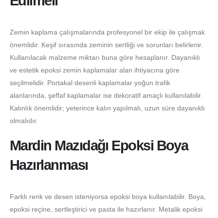
Edilmeli
Zemin kaplama çalışmalarında profesyonel bir ekip ile çalışmak
önemlidir. Keşif sırasında zeminin sertliği ve sorunları belirlenir.
Kullanılacak malzeme miktarı buna göre hesaplanır. Dayanıklı
ve estetik epoksi zemin kaplamalar alan ihtiyacına göre
seçilmelidir. Portakal desenli kaplamalar yoğun trafik
alanlarında, şeffaf kaplamalar ise dekoratif amaçlı kullanılabilir.
Kalınlık önemlidir; yeterince kalın yapılmalı, uzun süre dayanıklı
olmalıdır.
Mardin Mazıdağı Epoksi Boya
Hazırlanması
Farklı renk ve desen isteniyorsa epoksi boya kullanılabilir. Boya,
epoksi reçine, sertleştirici ve pasta ile hazırlanır. Metalik epoksi