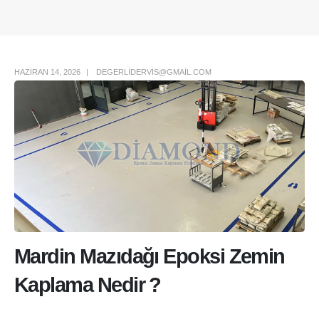
Author Box
HAZIRAN 14, 2026
DEGERLIDERVIS@GMAIL.COM
Mardin Mazıdağı Epoksi Zemin
Kaplama Nedir ?