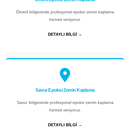
Ömerli bölgesinde profesyonel epoksi zemin kaplama
hizmeti veriyoruz.
DETAYLI BİLGİ →
Savur Epoksi Zemin Kaplama
Savur bölgesinde profesyonel epoksi zemin kaplama
hizmeti veriyoruz.
DETAYLI BİLGİ →