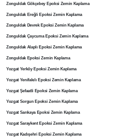
Zonguldak Gökçebey Epoksi Zemin Kaplama
Zonguldak Ereğli Epoksi Zemin Kaplama
Zonguldak Devrek Epoksi Zemin Kaplama
Zonguldak Çaycuma Epoksi Zemin Kaplama
Zonguldak Alaplı Epoksi Zemin Kaplama
Zonguldak Epoksi Zemin Kaplama
Yozgat Yerköy Epoksi Zemin Kaplama
Yozgat Yenifakılı Epoksi Zemin Kaplama
Yozgat Şefaatli Epoksi Zemin Kaplama
Yozgat Sorgun Epoksi Zemin Kaplama
Yozgat Sarıkaya Epoksi Zemin Kaplama
Yozgat Saraykent Epoksi Zemin Kaplama
Yozgat Kadışehri Epoksi Zemin Kaplama