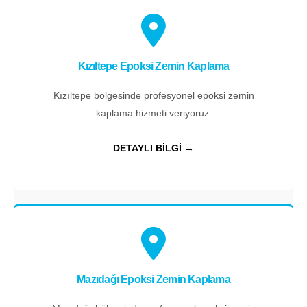
Kızıltepe Epoksi Zemin Kaplama
Kızıltepe bölgesinde profesyonel epoksi zemin
kaplama hizmeti veriyoruz.
DETAYLI BİLGİ →
Mazıdağı Epoksi Zemin Kaplama